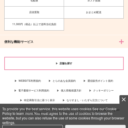
宅配便
ポスト投函
店頭受取
おまとめ配送
11,000円（税込）以上で送料当社負担
便利な機能/サービス
店舗を探す
WEBSITE利用規約
とらのあな会員規約
通信販売ポイント規約
電子書籍サービス利用規約
個人情報保護方針
クッキーポリシー
特定商取引法に基づく表示
なりすまし・いたずら注文について
To provide you the best service, this website uses cookies.See our Cookie
For Overseas customer, now you can ship your purchases by using purchases agent
Policy to learn more.You must agree to the use of cookies to browse the
services “AOCS”! Click {more…} for more information …
more
website, but you can also refuse the use of some cookies through your browser
settings.