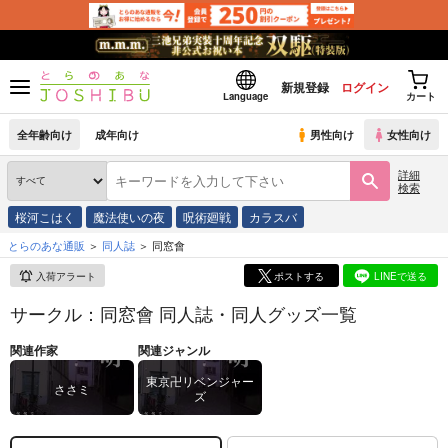
新規登録
ログイン
Language
カート
全年齢向け
成年向け
男性向け
女性向け
詳細
検索
桜河こはく
魔法使いの夜
呪術廻戦
カラスバ
とらのあな通販
同人誌
同窓會
入荷アラート
ポストする
LINEで送る
サークル：同窓會 同人誌・同人グッズ一覧
関連作家
関連ジャンル
東京卍リベンジャー
ささミ
ズ