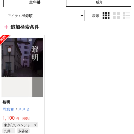
成年
全年齢
表示
3カ
2カ
1カ
追加検索条件
ラ
ラ
ラ
ム
ム
ム
表
表
表
示
示
示
黎明
同窓會
/
ささミ
1,100
円
（税込）
東京卍リベンジャーズ
九井一
灰谷蘭