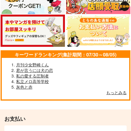
キーワードランキング(集計期間：07/30～08/05)
月刊少女野崎くん
君が言うには犬の恋
私の愛する圧制者
私立メロ高等学校
灰色と赤
もっとみる
お支払い