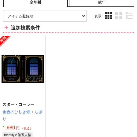
成年
全年齢
表示
3カ
2カ
1カ
追加検索条件
ラ
ラ
ラ
ム
ム
ム
表
表
表
示
示
示
スター・コーラー
金色のひじき畑
/
ちぎ
り
1,980
円
（税込）
IdentityV 第五人格