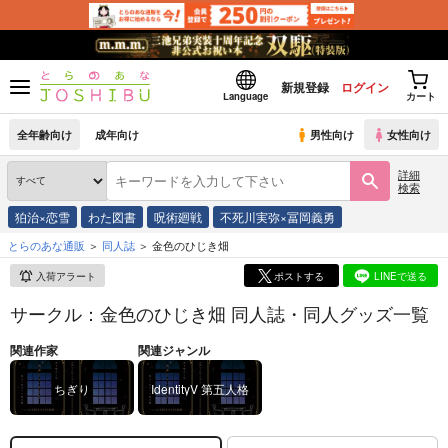
新規登録
ログイン
Language
カート
全年齢向け
成年向け
男性向け
女性向け
詳細
検索
狛治×恋雪
わた図書
呪術廻戦
不死川実弥×冨岡義勇
とらのあな通販
同人誌
金色のひじき畑
入荷アラート
ポストする
LINEで送る
サークル：金色のひじき畑 同人誌・同人グッズ一覧
関連作家
関連ジャンル
ちぎり
IdentityV 第五人格