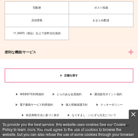
宅配便
ポスト投函
店頭受取
おまとめ配送
11,000円（税込）以上で送料当社負担
便利な機能/サービス
店舗を探す
WEBSITE利用規約
とらのあな会員規約
通信販売ポイント規約
電子書籍サービス利用規約
個人情報保護方針
クッキーポリシー
特定商取引法に基づく表示
なりすまし・いたずら注文について
To provide you the best service, this website uses cookies.See our Cookie
For Overseas customer, now you can ship your purchases by using purchases agent
Policy to learn more.You must agree to the use of cookies to browse the
services “AOCS”! Click {more…} for more information …
more
website, but you can also refuse the use of some cookies through your browser