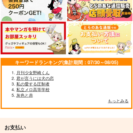
キーワードランキング(集計期間：07/30～08/05)
月刊少女野崎くん
君が言うには犬の恋
私の愛する圧制者
私立メロ高等学校
灰色と赤
もっとみる
お支払い