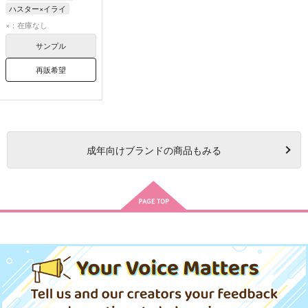
ハスター×イライ
イライ・クラーク
×：在庫なし
ハスター
サンプル
再販希望
成年
向けブランドの商品もみる