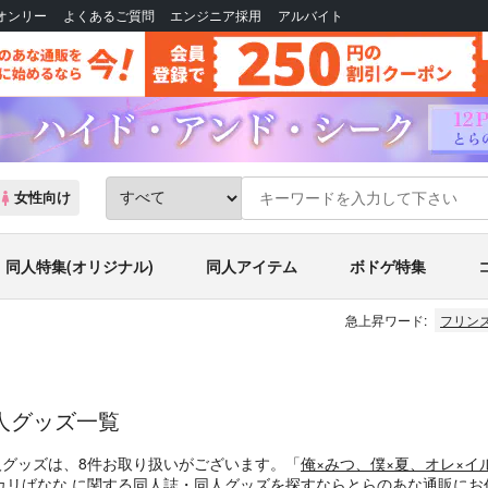
Bオンリー
よくあるご質問
エンジニア採用
アルバイト
女性向け
同人特集(オリジナル)
同人アイテム
ボドゲ特集
急上昇ワード:
フリン
人グッズ一覧
人グッズは、8件お取り扱いがございます。「
俺×みつ、僕×夏、オレ×
リばなな に関する同人誌・同人グッズを探すならとらのあな通販にお