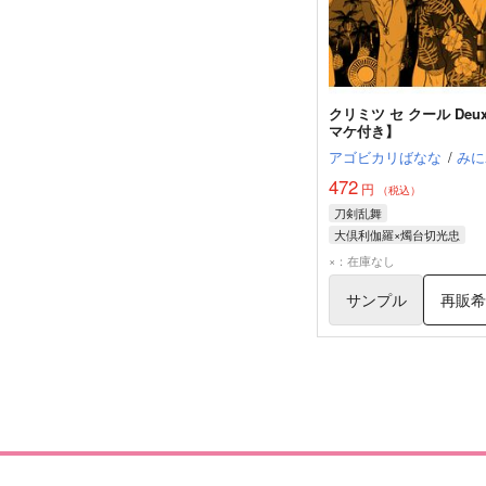
クリミツ セ クール Deu
マケ付き】
アゴビカリばなな
/
みに
472
円
（税込）
刀剣乱舞
大倶利伽羅×燭台切光忠
大倶利伽羅
燭台切光忠
×：在庫なし
サンプル
再販