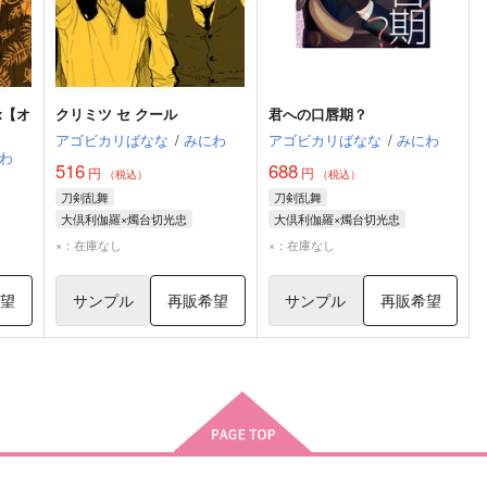
x【オ
クリミツ セ クール
君への口唇期？
アゴビカリばなな
/
みにわ
アゴビカリばなな
/
みにわ
わ
516
688
円
円
（税込）
（税込）
刀剣乱舞
刀剣乱舞
大倶利伽羅×燭台切光忠
大倶利伽羅×燭台切光忠
大倶利伽羅
燭台切光忠
大倶利伽羅
燭台切光忠
×：在庫なし
×：在庫なし
希望
サンプル
再販希望
サンプル
再販希望