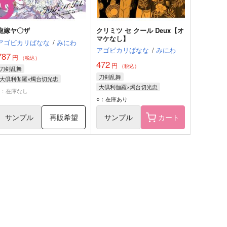
龍嫁ヤ〇ザ
クリミツ セ クール Deux【オ
マケなし】
アゴビカリばなな
/
みにわ
アゴビカリばなな
/
みにわ
787
円
（税込）
472
円
（税込）
刀剣乱舞
刀剣乱舞
大倶利伽羅×燭台切光忠
大倶利伽羅×燭台切光忠
大倶利伽羅
燭台切光忠
×：在庫なし
大倶利伽羅
燭台切光忠
○：在庫あり
サンプル
再販希望
サンプル
カート