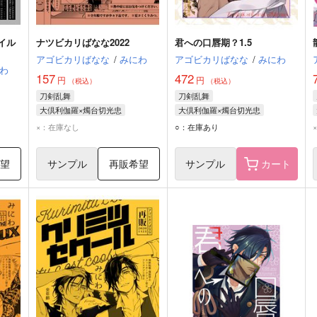
イル
ナツビカリばなな2022
君への口唇期？1.5
アゴビカリばなな
/
みにわ
アゴビカリばなな
/
みにわ
わ
157
472
円
円
（税込）
（税込）
刀剣乱舞
刀剣乱舞
大倶利伽羅×燭台切光忠
大倶利伽羅×燭台切光忠
大倶利伽羅
燭台切光忠
大倶利伽羅
燭台切光忠
×：在庫なし
○：在庫あり
希望
サンプル
再販希望
サンプル
カート