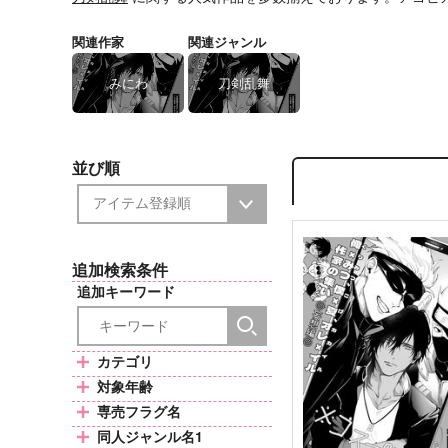
関連作家
関連ジャンル
みにわ
刀剣乱舞
並び順
追加検索条件
追加キーワード
カテゴリ
対象年齢
専売フラグ名
同人ジャンル名1