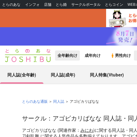
とらのあな
インフォ
店舗
とら婚
サークルポータル
とらコイン
WE
全年齢向け
成年向け
男性向け
同人誌(全年齢)
同人誌(成年)
同人特集(Vtuber)
とらのあな通販
同人誌
アゴビカリばなな
サークル：アゴビカリばなな 同人誌・同
アゴビカリばなな (関連作家：
みにわ
)に関する同人誌・同
刀剣乱舞
に関する人気作品を多数揃えております。アゴビカ