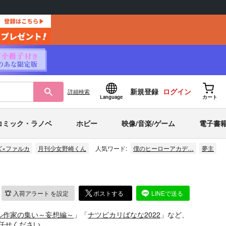
新規登録
ログイン
詳細
検索
Language
カート
コミック・ラノベ
ホビー
映像/音楽/ゲーム
電子書
ズ×ファルカ
月刊少女野崎くん
人気ワード:
僕のヒーローアカデ…
夢主
入荷アラート
を設定
ポストする
LINEで送る
イル作家の集い～妄想編～
」「
ナツビカリばなな2022
」など、
任せください。