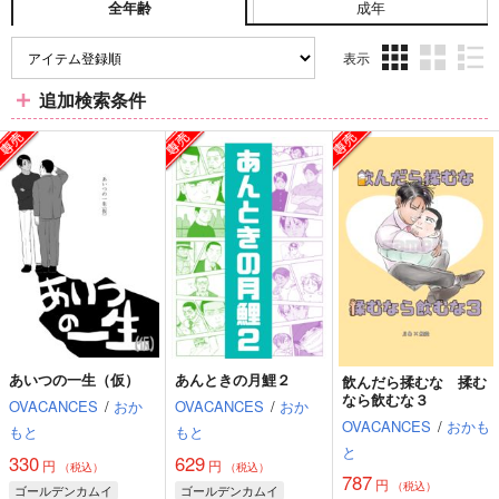
成年
全年齢
表示
3カ
2カ
1カ
追加検索条件
ラ
ラ
ラ
ム
ム
ム
表
表
表
示
示
示
あいつの一生（仮）
あんときの月鯉２
飲んだら揉むな 揉む
なら飲むな３
OVACANCES
/
おか
OVACANCES
/
おか
OVACANCES
/
おかも
もと
もと
と
330
629
円
円
（税込）
（税込）
787
円
（税込）
ゴールデンカムイ
ゴールデンカムイ