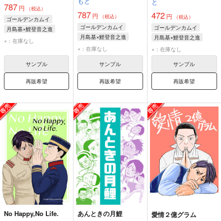
もと
と
787
円
（税込）
787
472
円
円
（税込）
（税込）
ゴールデンカムイ
ゴールデンカムイ
ゴールデンカムイ
月島基×鯉登音之進
月島基×鯉登音之進
月島基×鯉登音之進
月島基
鯉登音之進
×：在庫なし
月島基
鯉登音之進
月島基
鯉登音之進
×：在庫なし
×：在庫なし
サンプル
サンプル
サンプル
再販希望
再販希望
再販希望
No Happy,No Life.
あんときの月鯉
愛情２億グラム