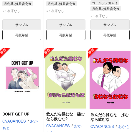
ゴールデンカムイ
月島基×鯉登音之進
月島基×鯉登音之進
月島基×鯉登音之進
月島基
鯉登音之進
月島基
鯉登音之進
×：在庫なし
×：在庫なし
月島基
鯉登音之進
×：在庫なし
サンプル
サンプル
サンプル
再販希望
再販希望
再販希望
DON'T GET UP
飲んだら揉むな 揉む
飲んだら揉むな 揉む
なら飲むな2
なら飲むな
OVACANCES
/
おか
OVACANCES
/
おか
OVACANCES
/
おかも
もと