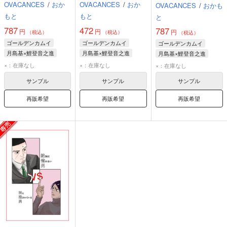
OVACANCES
/
おか
OVACANCES
/
おか
OVACANCES
/
おかも
もと
もと
と
787
472
787
円
円
円
（税込）
（税込）
（税込）
ゴールデンカムイ
ゴールデンカムイ
ゴールデンカムイ
月島基×鯉登音之進
月島基×鯉登音之進
月島基×鯉登音之進
月島基
鯉登音之進
月島基
鯉登音之進
月島基
鯉登音之進
×：在庫なし
×：在庫なし
×：在庫なし
サンプル
サンプル
サンプル
再販希望
再販希望
再販希望