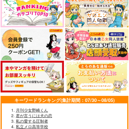
キーワードランキング(集計期間：07/30～08/05)
月刊少女野崎くん
君が言うには犬の恋
私の愛する圧制者
私立メロ高等学校