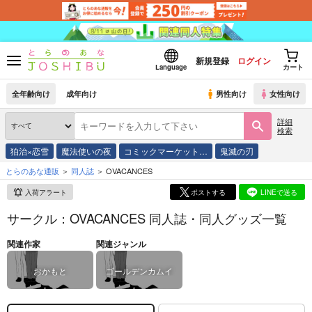
新規登録
ログイン
Language
カート
全年齢向け
成年向け
男性向け
女性向け
詳細
検索
狛治×恋雪
魔法使いの夜
コミックマーケット…
鬼滅の刃
とらのあな通販
同人誌
OVACANCES
入荷アラート
ポストする
LINEで送る
サークル：OVACANCES 同人誌・同人グッズ一覧
関連作家
関連ジャンル
おかもと
ゴールデンカムイ