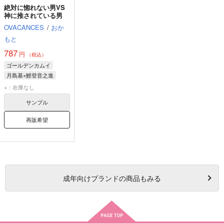
絶対に惚れない男VS
神に推されている男
OVACANCES
/
おか
もと
787
円
（税込）
ゴールデンカムイ
月島基×鯉登音之進
月島基
鯉登音之進
×：在庫なし
サンプル
再販希望
成年
向けブランドの商品もみる