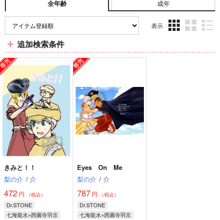
成年
全年齢
表示
3カ
2カ
1カ
追加検索条件
ラ
ラ
ラ
ム
ム
ム
表
表
表
示
示
示
きみと！！
Eyes On Me
梨の介
/
介
梨の介
/
介
472
787
円
円
（税込）
（税込）
Dr.STONE
Dr.STONE
七海龍水×西園寺羽京
七海龍水×西園寺羽京