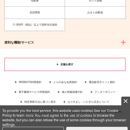
宅配便
ポスト投函
店頭受取
おまとめ配送
11,000円（税込）以上で送料当社負担
便利な機能/サービス
店舗を探す
WEBSITE利用規約
とらのあな会員規約
通信販売ポイント規約
電子書籍サービス利用規約
個人情報保護方針
クッキーポリシー
特定商取引法に基づく表示
なりすまし・いたずら注文について
To provide you the best service, this website uses cookies.See our Cookie
For Overseas customer, now you can ship your purchases by using purchases agent
Policy to learn more.You must agree to the use of cookies to browse the
services “AOCS”! Click {more…} for more information …
more
website, but you can also refuse the use of some cookies through your browser
settings.