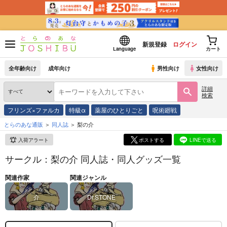
新規登録
ログイン
Language
カート
全年齢向け
成年向け
男性向け
女性向け
詳細
検索
フリンズ×ファルカ
特級α
薬屋のひとりごと
呪術廻戦
とらのあな通販
同人誌
梨の介
入荷アラート
ポストする
LINEで送る
サークル：梨の介 同人誌・同人グッズ一覧
関連作家
関連ジャンル
介
Dr.STONE