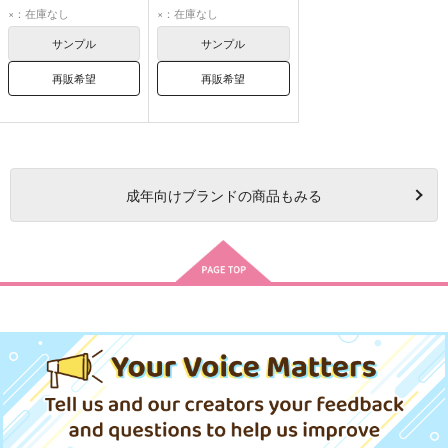
七海龍水
西園寺羽京
七海龍水
西園寺羽京
×：在庫なし
×：在庫なし
サンプル
サンプル
再販希望
再販希望
成年
向けブランドの商品もみる