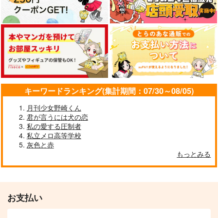
キーワードランキング(集計期間：07/30～08/05)
月刊少女野崎くん
君が言うには犬の恋
私の愛する圧制者
私立メロ高等学校
灰色と赤
もっとみる
お支払い