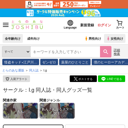
新規登録
ログイン
Language
カート
全年齢向け
成年向け
男性向け
女性向け
詳細
検索
怪盗キッド×江戸川…
ゼンゼロ
薬屋のひとりごと
僕のヒーローアカデ
とらのあな通販
同人誌
I.g
入荷アラート
ポストする
LINEで送る
サークル：I.g 同人誌・同人グッズ一覧
関連作家
関連ジャンル
あんさんぶるスター
もん
ズ！