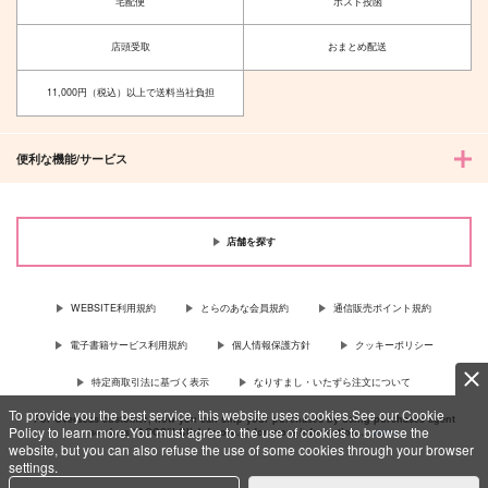
宅配便
ポスト投函
店頭受取
おまとめ配送
11,000円（税込）以上で送料当社負担
便利な機能/サービス
店舗を探す
WEBSITE利用規約
とらのあな会員規約
通信販売ポイント規約
電子書籍サービス利用規約
個人情報保護方針
クッキーポリシー
特定商取引法に基づく表示
なりすまし・いたずら注文について
To provide you the best service, this website uses cookies.See our Cookie
For Overseas customer, now you can ship your purchases by using purchases agent
Policy to learn more.You must agree to the use of cookies to browse the
services “AOCS”! Click {more…} for more information …
more
website, but you can also refuse the use of some cookies through your browser
settings.