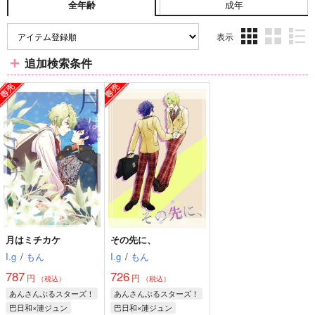
成年
全年齢
表示
3カ
2カ
1カ
追加検索条件
ラ
ラ
ラ
ム
ム
ム
表
表
表
示
示
示
月はミチカケ
その先に、
I.g
/
もん
I.g
/
もん
787
726
円
円
（税込）
（税込）
あんさんぶるスターズ！
あんさんぶるスターズ！
巴日和×漣ジュン
巴日和×漣ジュン