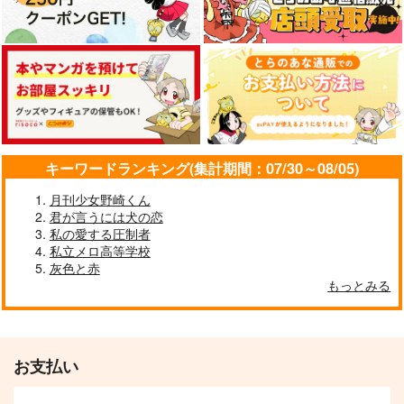
キーワードランキング(集計期間：07/30～08/05)
月刊少女野崎くん
君が言うには犬の恋
私の愛する圧制者
私立メロ高等学校
灰色と赤
もっとみる
お支払い