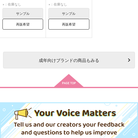
巴日和
漣ジュン
巴日和
漣ジュン
×：在庫なし
×：在庫なし
サンプル
サンプル
再販希望
再販希望
成年
向けブランドの商品もみる