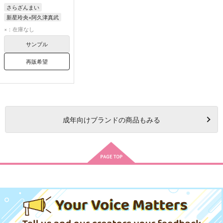
さらざんまい
新星玲央×阿久津真武
新星玲央
阿久津真武
×：在庫なし
サンプル
再販希望
成年
向けブランドの商品もみる