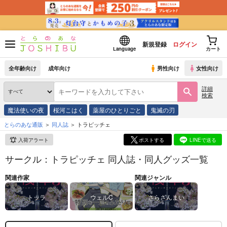
新規登録
ログイン
Language
カート
全年齢向け
成年向け
男性向け
女性向け
詳細
検索
魔法使いの夜
桜河こはく
薬屋のひとりごと
鬼滅の刃
とらのあな通販
同人誌
トラピッチェ
入荷アラート
ポストする
LINEで送る
サークル：トラピッチェ 同人誌・同人グッズ一覧
関連作家
関連ジャンル
トッラ
ウェルC
さらざんまい