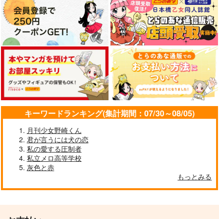
キーワードランキング(集計期間：07/30～08/05)
月刊少女野崎くん
君が言うには犬の恋
私の愛する圧制者
私立メロ高等学校
灰色と赤
もっとみる