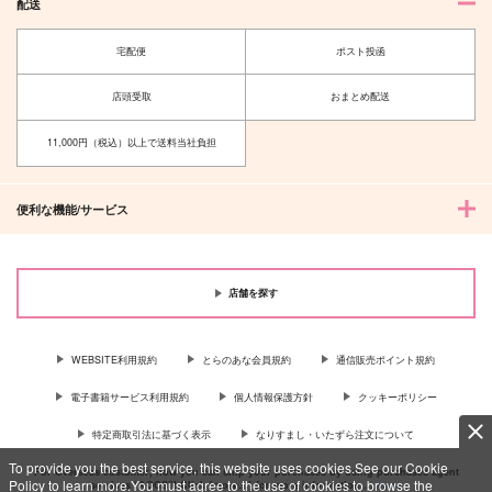
配送
宅配便
ポスト投函
店頭受取
おまとめ配送
11,000円（税込）以上で送料当社負担
便利な機能/サービス
店舗を探す
WEBSITE利用規約
とらのあな会員規約
通信販売ポイント規約
電子書籍サービス利用規約
個人情報保護方針
クッキーポリシー
特定商取引法に基づく表示
なりすまし・いたずら注文について
To provide you the best service, this website uses cookies.See our Cookie
For Overseas customer, now you can ship your purchases by using purchases agent
Policy to learn more.You must agree to the use of cookies to browse the
services “AOCS”! Click {more…} for more information …
more