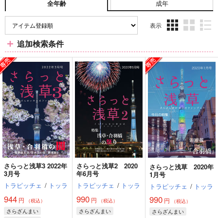
成年
全年齢
表示
3カ
2カ
1カ
追加検索条件
ラ
ラ
ラ
ム
ム
ム
表
表
表
示
示
示
さらっと浅草3 2022年
さらっと浅草2 2020
さらっと浅草 2020年
3月号
年6月号
1月号
トラピッチェ
/
トッラ
トラピッチェ
/
トッラ
トラピッチェ
/
トッラ
944
990
990
円
円
円
（税込）
（税込）
（税込）
さらざんまい
さらざんまい
さらざんまい