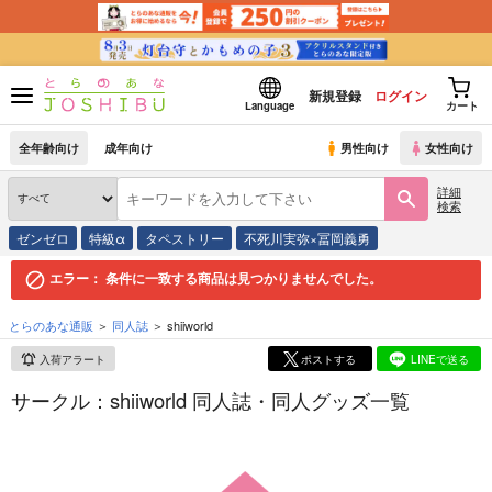
新規登録
ログイン
Language
カート
全年齢向け
成年向け
男性向け
女性向け
詳細
検索
ゼンゼロ
特級α
タペストリー
不死川実弥×冨岡義勇
エラー：
条件に一致する商品は見つかりませんでした。
とらのあな通販
同人誌
shiiworld
入荷アラート
ポストする
LINEで送る
サークル：shiiworld 同人誌・同人グッズ一覧