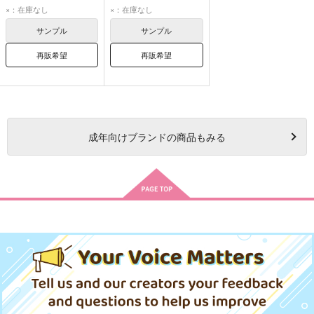
五条悟
乙骨憂太
五条悟
乙骨憂太
×：在庫なし
×：在庫なし
家入硝子
サンプル
サンプル
再販希望
再販希望
成年
向けブランドの商品もみる