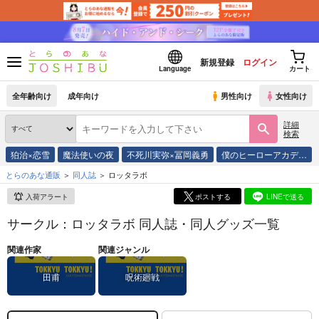
新規登録
ログイン
Language
カート
全年齢向け
成年向け
男性向け
女性向け
詳細
検索
狛治×恋雪
魔法使いの夜
不死川実弥×冨岡義勇
僕のヒーローアカデ…
とらのあな通販
同人誌
ロッタラボ
入荷アラート
ポストする
LINEで送る
サークル：ロッタラボ 同人誌・同人グッズ一覧
関連作家
関連ジャンル
田甫
呪術廻戦