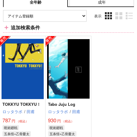
成年
全年齢
表示
3カ
2カ
1カ
追加検索条件
ラ
ラ
ラ
ム
ム
ム
表
表
表
示
示
示
TOKKYU TOKKYU！
Tabo Juju Log
ロッタラボ
/
田甫
ロッタラボ
/
田甫
787
930
円
円
（税込）
（税込）
呪術廻戦
呪術廻戦
五条悟×乙骨憂太
五条悟×乙骨憂太