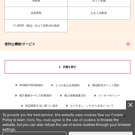
宅配便
ポスト投函
店頭受取
おまとめ配送
11,000円（税込）以上で送料当社負担
便利な機能/サービス
店舗を探す
WEBSITE利用規約
とらのあな会員規約
通信販売ポイント規約
電子書籍サービス利用規約
個人情報保護方針
クッキーポリシー
特定商取引法に基づく表示
なりすまし・いたずら注文について
To provide you the best service, this website uses cookies.See our Cookie
For Overseas customer, now you can ship your purchases by using purchases agent
Policy to learn more.You must agree to the use of cookies to browse the
services “AOCS”! Click {more…} for more information …
more
website, but you can also refuse the use of some cookies through your browser
settings.