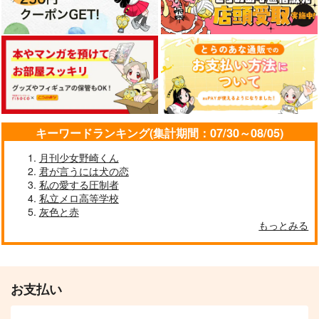
キーワードランキング(集計期間：07/30～08/05)
月刊少女野崎くん
君が言うには犬の恋
私の愛する圧制者
私立メロ高等学校
灰色と赤
もっとみる
お支払い