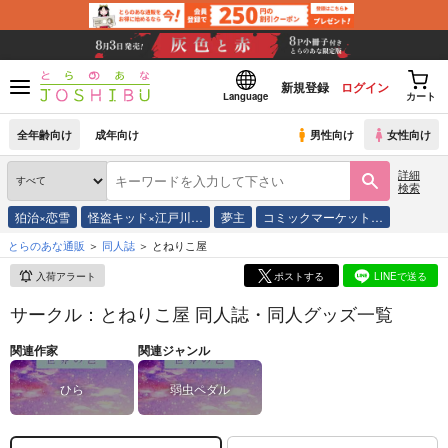
新規登録
ログイン
Language
カート
全年齢向け
成年向け
男性向け
女性向け
詳細
検索
狛治×恋雪
怪盗キッド×江戸川…
夢主
コミックマーケット…
とらのあな通販
同人誌
とねりこ屋
入荷アラート
ポストする
LINEで送る
サークル：とねりこ屋 同人誌・同人グッズ一覧
関連作家
関連ジャンル
ひら
弱虫ペダル