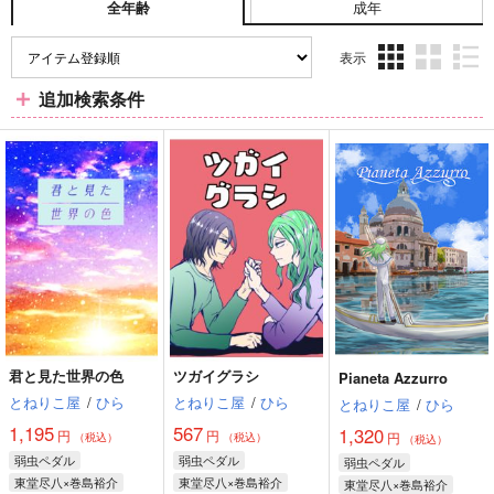
成年
全年齢
表示
3カ
2カ
1カ
追加検索条件
ラ
ラ
ラ
ム
ム
ム
表
表
表
示
示
示
君と見た世界の色
ツガイグラシ
Pianeta Azzurro
とねりこ屋
/
ひら
とねりこ屋
/
ひら
とねりこ屋
/
ひら
1,195
567
1,320
円
円
円
（税込）
（税込）
（税込）
弱虫ペダル
弱虫ペダル
弱虫ペダル
東堂尽八×巻島裕介
東堂尽八×巻島裕介
東堂尽八×巻島裕介