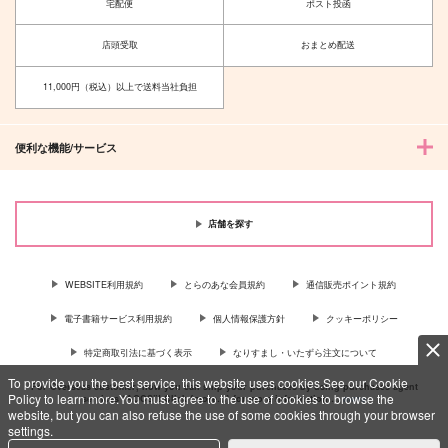
宅配便
ポスト投函
店頭受取
おまとめ配送
11,000円（税込）以上で送料当社負担
便利な機能/サービス
店舗を探す
WEBSITE利用規約
とらのあな会員規約
通信販売ポイント規約
電子書籍サービス利用規約
個人情報保護方針
クッキーポリシー
特定商取引法に基づく表示
なりすまし・いたずら注文について
To provide you the best service, this website uses cookies.See our Cookie
For Overseas customer, now you can ship your purchases by using purchases agent
Policy to learn more.You must agree to the use of cookies to browse the
services “AOCS”! Click {more…} for more information …
more
website, but you can also refuse the use of some cookies through your browser
settings.