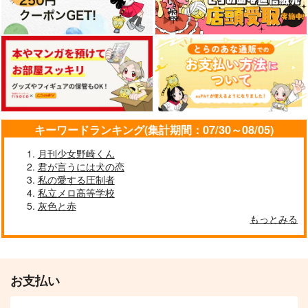
キーワードランキング(集計期間：07/30～08/05)
月刊少女野崎くん
君が言うには犬の恋
私の愛する圧制者
私立メロ高等学校
灰色と赤
もっとみる
お支払い