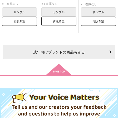
東堂尽八
巻島裕介
東堂尽八
巻島裕介
東堂尽八
巻島裕介
×：在庫なし
×：在庫なし
×：在庫なし
サンプル
サンプル
サンプル
再販希望
再販希望
再販希望
成年
向けブランドの商品もみる