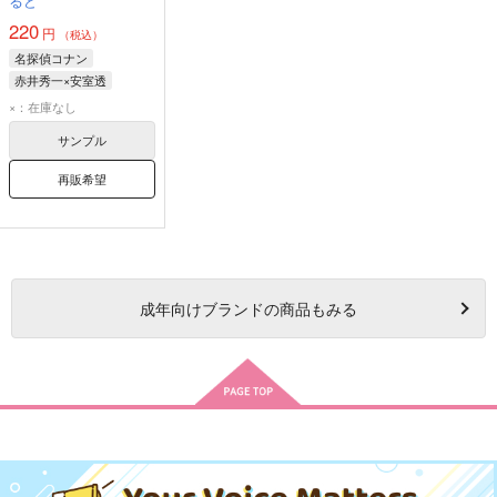
るど
220
円
（税込）
名探偵コナン
赤井秀一×安室透
×：在庫なし
サンプル
再販希望
成年
向けブランドの商品もみる