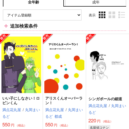
成年
全年齢
表示
3カ
2カ
1カ
追加検索条件
ラ
ラ
ラ
ム
ム
ム
表
表
表
示
示
示
いい子にしなさい！ロ
アリスくんオーバーラ
シンガポールの細道
ビンくん
ン！
満点花丸屋
/
丸岡まい
満点花丸屋
/
丸岡まい
満点花丸屋
/
丸岡まい
るど
るど
るど
都成
220
円
（税込）
550
550
円
円
（税込）
（税込）
名探偵コナン