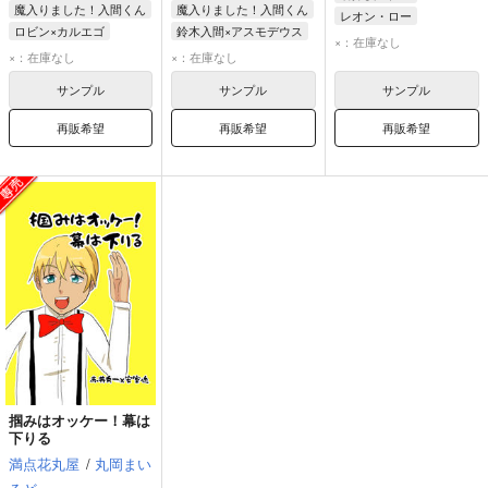
魔入りました！入間くん
魔入りました！入間くん
レオン・ロー
ロビン×カルエゴ
鈴木入間×アスモデウス
リシ・ラマナサン
×：在庫なし
バルス・ロビン
鈴木入間
×：在庫なし
×：在庫なし
ナベリウス・カルエゴ
アスモデウス・アリス
サンプル
サンプル
サンプル
再販希望
再販希望
再販希望
掴みはオッケー！幕は
下りる
満点花丸屋
/
丸岡まい