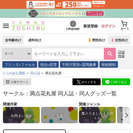
新規登録
ログイン
Language
カート
全年齢向け
成年向け
男性向け
女性向け
詳細
検索
フリンズ×ファルカ
狛治×恋雪
不死川実弥×冨岡義勇
呪術廻戦
とらのあな通販
同人誌
満点花丸屋
入荷アラート
ポストする
LINEで送る
サークル：満点花丸屋 同人誌・同人グッズ一覧
関連作家
関連ジャンル
魔入りました！入間
丸岡まいるど
都成
名探
くん