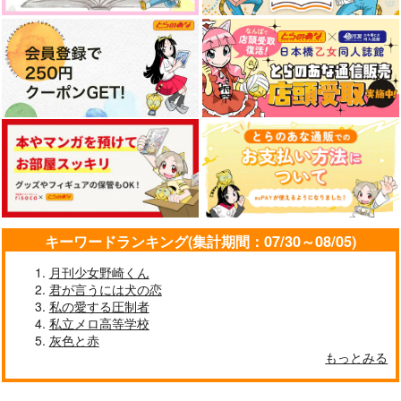
キーワードランキング(集計期間：07/30～08/05)
月刊少女野崎くん
君が言うには犬の恋
私の愛する圧制者
私立メロ高等学校
灰色と赤
もっとみる