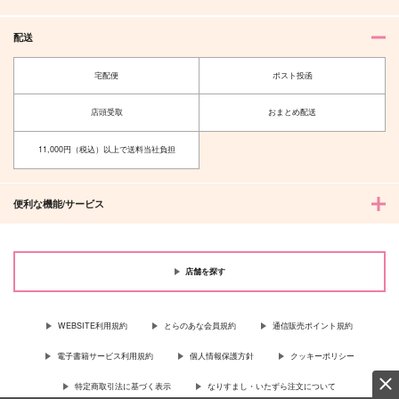
配送
宅配便
ポスト投函
店頭受取
おまとめ配送
11,000円（税込）以上で送料当社負担
便利な機能/サービス
店舗を探す
WEBSITE利用規約
とらのあな会員規約
通信販売ポイント規約
電子書籍サービス利用規約
個人情報保護方針
クッキーポリシー
特定商取引法に基づく表示
なりすまし・いたずら注文について