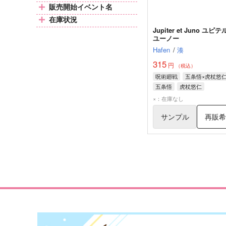
販売開始イベント名
在庫状況
Jupiter et Juno ユピ
ユーノー
Hafen
/
湊
315
円
（税込）
呪術廻戦
五条悟×虎杖悠
五条悟
虎杖悠仁
×：在庫なし
サンプル
再販