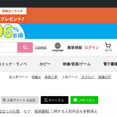
新規登録
ログイン
詳細
検索
Language
カート
コミック・ラノベ
ホビー
映像/音楽/ゲーム
電子書
急上昇ワード:
特級α
灰色と赤
人気ワード:
カラスバ
鬼滅の刃
入荷アラート
を設定
ポストする
LINEで送る
はぼくの心星
」など、
呪術廻戦
に関する人気作品を多数揃え