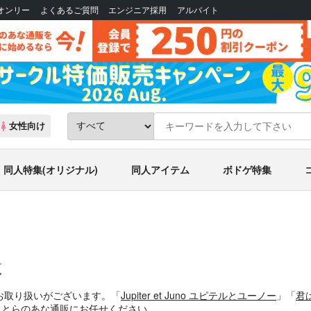
Bオンリー
よくあるご質問
エンジニア採用
アルバイト
女性向け
同人特集(オリジナル)
同人アイテム
ボドゲ特集
覧
お取り扱いがございます。「
Jupiter et Juno ユピテルとユーノー
」「
君
ならとらのあな通販にお任せください。