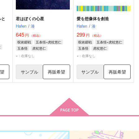
テルと
君はぼくの心星
愛を想像体を創造
Hafen
/
湊
Hafen
/
湊
645
299
円
円
（税込）
（税込）
呪術廻戦
五条悟×虎杖悠仁
呪術廻戦
五条悟×虎杖悠仁
仁
五条悟
虎杖悠仁
五条悟
虎杖悠仁
×：在庫なし
×：在庫なし
希望
サンプル
再販希望
サンプル
再販希望