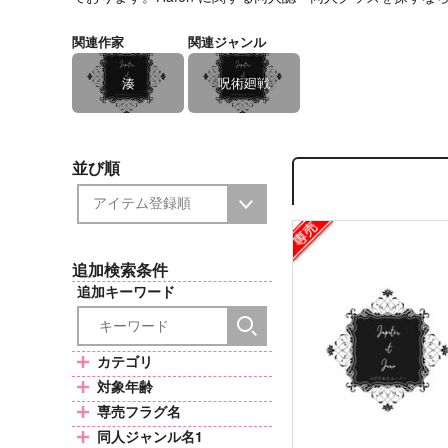
関連作家
関連ジャンル
湊
呪術廻戦
並び順
追加検索条件
追加キーワード
カテゴリ
対象年齢
専売フラグ名
同人ジャンル名1