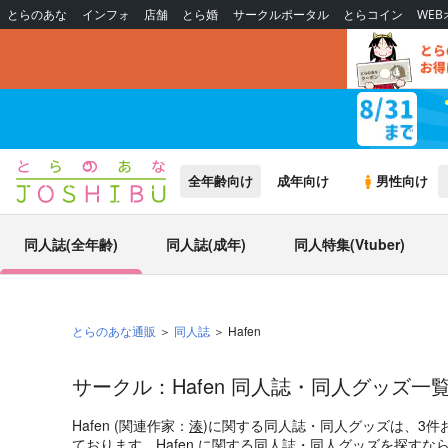
とらのあな
インフォ
店舗
とら婚
サークルポータル
とらコイン
WE
全年齢向け
成年向け
男性向け
同人誌(全年齢)
同人誌(成年)
同人特集(Vtuber)
とらのあな通販
同人誌
Hafen
サークル：Hafen 同人誌・同人グッズ一
Hafen (関連作家：
湊
)に関する同人誌・同人グッズは、3件
ております。Hafen に関する同人誌・同人グッズを探す