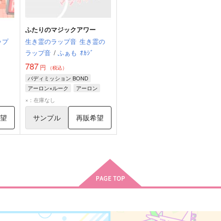
ふたりのマジックアワー
ップ
生き霊のラップ音
生き霊の
ラップ音
/
ふぁも
ｵｶｼﾞ
787
円
（税込）
バディミッション BOND
アーロン×ルーク
アーロン
ルーク・ウィリアムズ
×：在庫なし
希望
サンプル
再販希望