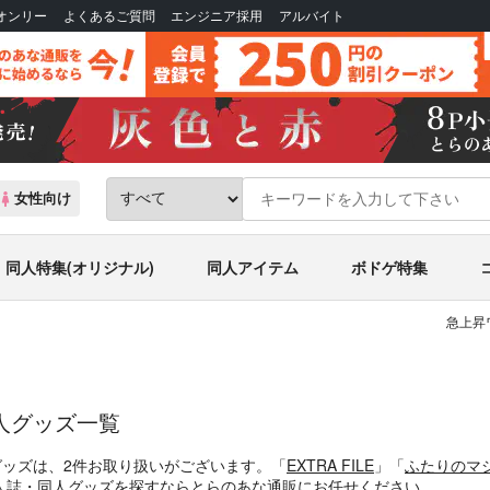
Bオンリー
よくあるご質問
エンジニア採用
アルバイト
女性向け
同人特集(オリジナル)
同人アイテム
ボドゲ特集
急上昇
人グッズ一覧
グッズは、2件お取り扱いがございます。「
EXTRA FILE
」「
ふたりのマ
人誌・同人グッズを探すならとらのあな通販にお任せください。