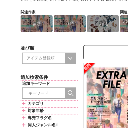
関連作家
関連
バ
後頭
ｵｶｼﾞ
ふぁも
並び順
追加検索条件
追加キーワード
カテゴリ
対象年齢
専売フラグ名
同人ジャンル名1