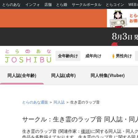
とらのあな
インフォ
店舗
とら婚
サークルポータル
とらコイン
WE
全年齢向け
成年向け
男性向け
同人誌(全年齢)
同人誌(成年)
同人特集(Vtuber)
とらのあな通販
同人誌
生き霊のラップ音
サークル：生き霊のラップ音 同人誌・同
生き霊のラップ音 (関連作家：
後頭
)に関する同人誌・同人
作品を多数揃えております。生き霊のラップ音 に関する同