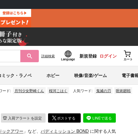
新規登録
ログイン
詳細
検索
Language
カート
コミック・ラノベ
ホビー
映像/音楽/ゲーム
電子書
ワード:
月刊少女野崎くん
桜河こはく
人気ワード:
鬼滅の刃
呪術廻戦
入荷アラート
を設定
ポストする
LINEで送る
ジックアワー
」など、
バディミッション BOND
に関する人気