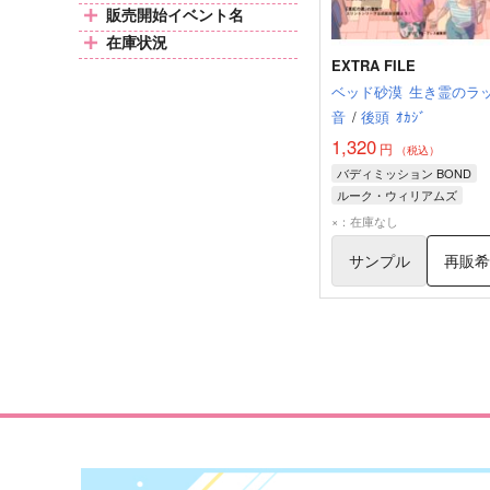
販売開始イベント名
在庫状況
EXTRA FILE
ベッド砂漠
生き霊のラ
音
/
後頭
ｵｶｼﾞ
1,320
円
（税込）
バディミッション BOND
ルーク・ウィリアムズ
×：在庫なし
サンプル
再販