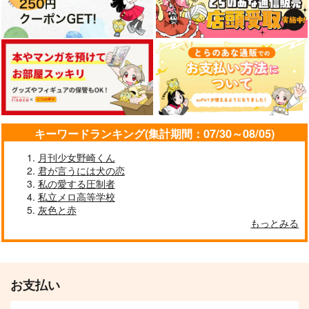
キーワードランキング(集計期間：07/30～08/05)
月刊少女野崎くん
君が言うには犬の恋
私の愛する圧制者
私立メロ高等学校
灰色と赤
もっとみる
お支払い