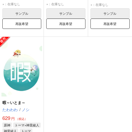
ヌヴィレット
ヌヴィレット
ヌヴィレット
×：在庫なし
×：在庫なし
×：在庫なし
リオセスリ
リオセスリ
リオセスリ
サンプル
サンプル
サンプル
再販希望
再販希望
再販希望
暇～いとま～
たわわわ
/
ノシ
629
円
（税込）
原神
トーマ×神里綾人
神里綾人
トーマ