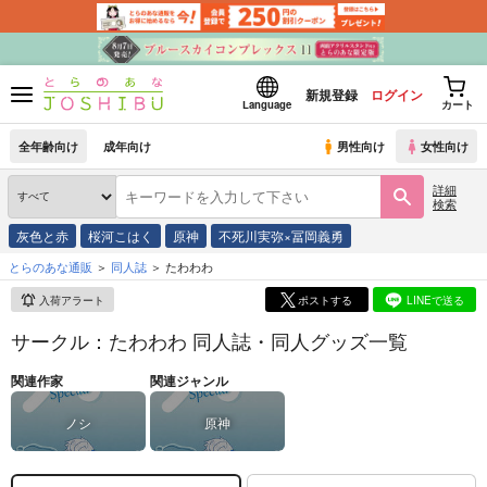
新規登録
ログイン
Language
カート
全年齢向け
成年向け
男性向け
女性向け
詳細
検索
灰色と赤
桜河こはく
原神
不死川実弥×冨岡義勇
とらのあな通販
同人誌
たわわわ
入荷アラート
ポストする
LINEで送る
サークル：たわわわ 同人誌・同人グッズ一覧
関連作家
関連ジャンル
ノシ
原神