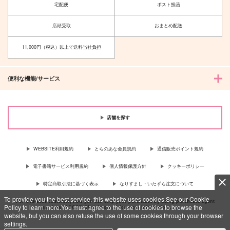
宅配便
ポスト投函
店頭受取
おまとめ配送
11,000円（税込）以上で送料当社負担
便利な機能/サービス
店舗を探す
WEBSITE利用規約
とらのあな会員規約
通信販売ポイント規約
電子書籍サービス利用規約
個人情報保護方針
クッキーポリシー
特定商取引法に基づく表示
なりすまし・いたずら注文について
To provide you the best service, this website uses cookies.See our Cookie
For Overseas customer, now you can ship your purchases by using purchases agent
Policy to learn more.You must agree to the use of cookies to browse the
services “AOCS”! Click {more…} for more information …
more
website, but you can also refuse the use of some cookies through your browser
settings.