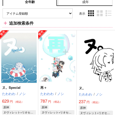
成年
全年齢
表示
3カ
2カ
1カ
追加検索条件
ラ
ラ
ラ
ム
ム
ム
表
表
表
示
示
示
ヌ。Special
再＋
ヌ。
たわわわ
/
ノシ
たわわわ
/
ノシ
たわわわ
/
ノシ
629
787
237
円
円
円
（税込）
（税込）
（税込）
原神
原神
原神
ヌヴィレット×リオセスリ
ヌヴィレット×リオセスリ
ヌヴィレット×リオセスリ