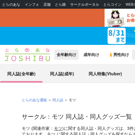
とらのあな
インフォ
店舗
とら婚
サークルポータル
とらコイン
WE
全年齢向け
成年向け
男性向け
同人誌(全年齢)
同人誌(成年)
同人特集(Vtuber)
とらのあな通販
同人誌
モツ
サークル：モツ 同人誌・同人グッズ一覧
モツ (関連作家：
モツ
)に関する同人誌・同人グッズは、3
ております。モツ に関する同人誌・同人グッズを探すなら