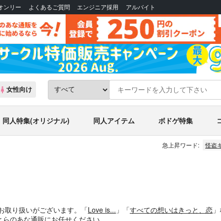
Bオンリー
よくあるご質問
エンジニア採用
アルバイト
女性向け
同人特集(オリジナル)
同人アイテム
ボドゲ特集
急上昇ワード:
怪盗
件お取り扱いがございます。「
Love is...
」「
すべての想いはきっと、恋
」
とらのあな通販にお任せください。