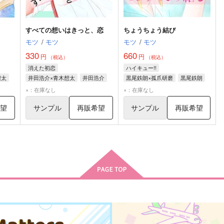
すべての想いはきっと、恋
ちょうちょう結び
モツ
/
モツ
モツ
/
モツ
330
660
円
円
（税込）
（税込）
消えた初恋
ハイキュー!!
想太
井田浩介×青木想太
井田浩介
黒尾鉄朗×孤爪研磨
黒尾鉄朗
青木想太
孤爪研磨
×：在庫なし
×：在庫なし
希望
サンプル
再販希望
サンプル
再販希望