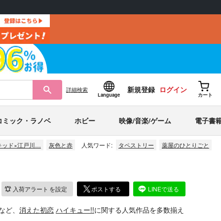
新規登録
ログイン
詳細
検索
Language
カート
コミック・ラノベ
ホビー
映像/音楽/ゲーム
電子書
キッド×江戸川…
灰色と赤
人気ワード:
タペストリー
薬屋のひとりごと
入荷アラート
を設定
ポストする
LINEで送る
など、
消えた初恋
ハイキュー!!
に関する人気作品を多数揃え