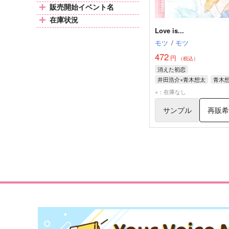
販売開始イベント名
在庫状況
Love is...
モツ
/
モツ
472
円
（税込）
消えた初恋
井田浩介×青木想太
青木
井田浩介
×：在庫なし
サンプル
再販