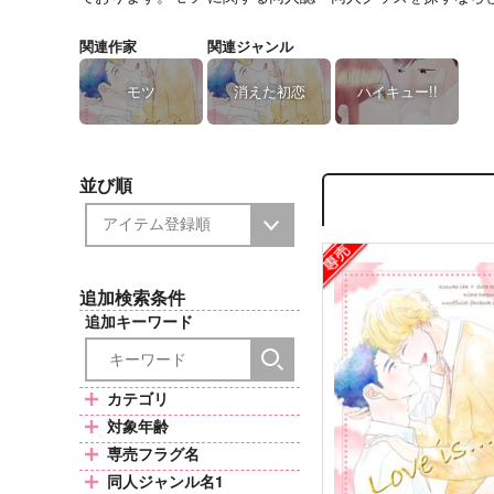
関連作家
関連ジャンル
モツ
消えた初恋
ハイキュー!!
並び順
追加検索条件
追加キーワード
カテゴリ
対象年齢
専売フラグ名
同人ジャンル名1