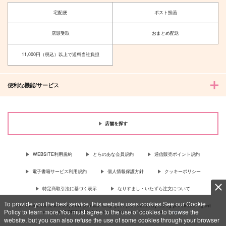
宅配便
ポスト投函
店頭受取
おまとめ配送
11,000円（税込）以上で送料当社負担
便利な機能/サービス
店舗を探す
WEBSITE利用規約
とらのあな会員規約
通信販売ポイント規約
電子書籍サービス利用規約
個人情報保護方針
クッキーポリシー
特定商取引法に基づく表示
なりすまし・いたずら注文について
To provide you the best service, this website uses cookies.See our Cookie
For Overseas customer, now you can ship your purchases by using purchases agent
Policy to learn more.You must agree to the use of cookies to browse the
services “AOCS”! Click {more…} for more information …
more
website, but you can also refuse the use of some cookies through your browser