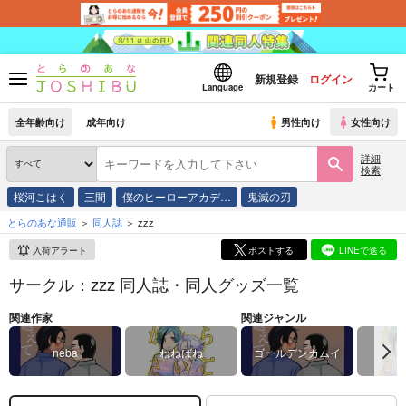
新規登録
ログイン
Language
カート
全年齢向け
成年向け
男性向け
女性向け
詳細
検索
桜河こはく
三間
僕のヒーローアカデ…
鬼滅の刃
とらのあな通販
同人誌
zzz
入荷アラート
ポストする
LINEで送る
サークル：zzz 同人誌・同人グッズ一覧
関連作家
関連ジャンル
neba
ねねばね
ゴールデンカムイ