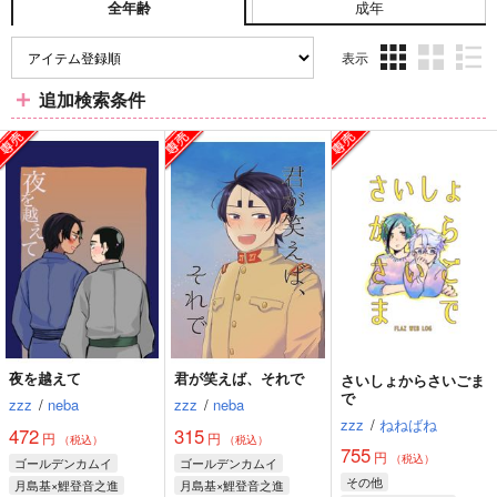
成年
全年齢
表示
3カ
2カ
1カ
追加検索条件
ラ
ラ
ラ
ム
ム
ム
表
表
表
示
示
示
夜を越えて
君が笑えば、それで
さいしょからさいごま
で
zzz
/
neba
zzz
/
neba
zzz
/
ねねばね
472
315
円
円
（税込）
（税込）
755
円
（税込）
ゴールデンカムイ
ゴールデンカムイ
その他
月島基×鯉登音之進
月島基×鯉登音之進