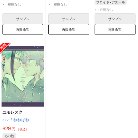
フロイド×アズール
×：在庫なし
×：在庫なし
フロイド・リーチ
×：在庫なし
アズール・アーシェングロット
サンプル
サンプル
サンプル
再販希望
再販希望
再販希望
ユモレスク
zzz
/
ねねばね
629
円
（税込）
その他