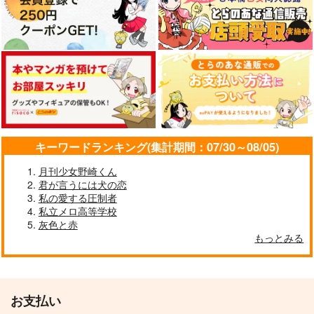
キーワードランキング(集計期間：07/30～08/05)
月刊少女野崎くん
君が言うには犬の恋
私の愛する圧制者
私立メロ高等学校
灰色と赤
もっとみる
お支払い