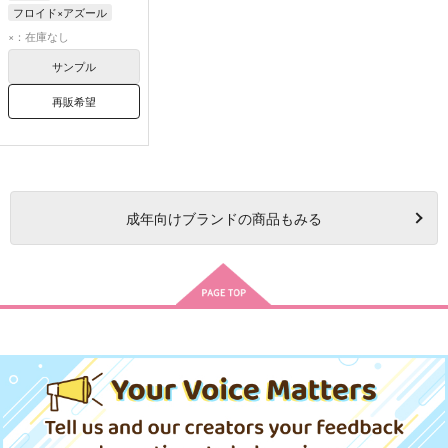
フロイド×アズール
フロイド・リーチ
×：在庫なし
アズール・アーシェングロット
サンプル
再販希望
成年
向けブランドの商品もみる