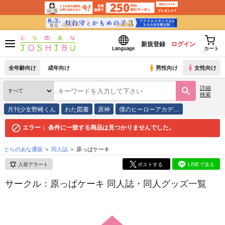
新規登録
ログイン
Language
カート
全年齢向け
成年向け
男性向け
女性向け
詳細
検索
月刊少女野崎くん
わた図書
原神
僕のヒーローアカデ…
エラー：
条件に一致する商品は見つかりませんでした。
とらのあな通販
同人誌
原っぱケーキ
入荷アラート
ポストする
LINEで送る
サークル：原っぱケーキ 同人誌・同人グッズ一覧