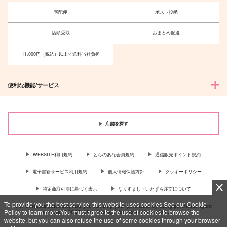
宅配便
ポスト投函
店頭受取
おまとめ配送
11,000円（税込）以上で送料当社負担
便利な機能/サービス
店舗を探す
WEBSITE利用規約
とらのあな会員規約
通信販売ポイント規約
電子書籍サービス利用規約
個人情報保護方針
クッキーポリシー
特定商取引法に基づく表示
なりすまし・いたずら注文について
To provide you the best service, this website uses cookies.See our Cookie
For Overseas customer, now you can ship your purchases by using purchases agent
Policy to learn more.You must agree to the use of cookies to browse the
services “AOCS”! Click {more…} for more information …
more
website, but you can also refuse the use of some cookies through your browser