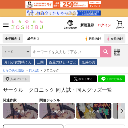
新規登録
ログイン
Language
カート
全年齢向け
成年向け
男性向け
女性向け
詳細
検索
月刊少女野崎くん
三間
薬屋のひとりごと
鬼滅の刃
とらのあな通販
同人誌
クロニック
入荷アラート
ポストする
LINEで送る
サークル：クロニック 同人誌・同人グッズ一覧
関連作家
関連ジャンル
夏瀬
鬼滅の刃
その他
進