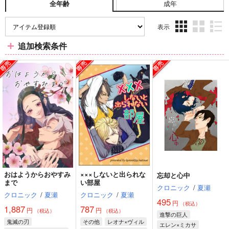
成年
全年齢
表示
3カ
2カ
1カ
追加検索条件
ラ
ラ
ラ
ム
ム
ム
表
表
表
示
示
示
おはようからおやすみ
×××しないと出られな
忘却と心中
まで
い部屋
クロニック
/
夏瀬
クロニック
/
夏瀬
クロニック
/
夏瀬
495
円
（税込）
1,887
787
円
円
（税込）
（税込）
進撃の巨人
鬼滅の刃
その他
レオナ×ヴィル
エレン×ミカサ