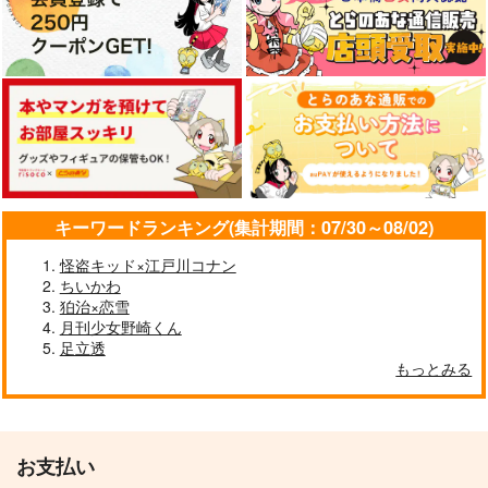
キーワードランキング(集計期間：07/30～08/02)
怪盗キッド×江戸川コナン
ちいかわ
狛治×恋雪
月刊少女野崎くん
足立透
もっとみる
お支払い