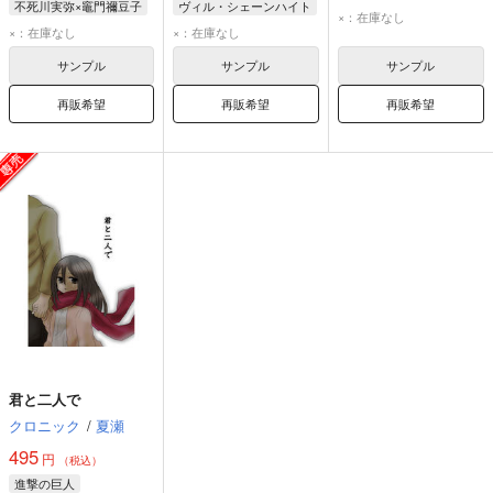
不死川実弥×竈門禰豆子
ヴィル・シェーンハイト
ミカサ・アッカーマン
×：在庫なし
不死川実弥
レオナ・キングスカラー
×：在庫なし
×：在庫なし
エレン・イェーガー
竈門禰豆子
サンプル
サンプル
サンプル
再販希望
再販希望
再販希望
君と二人で
クロニック
/
夏瀬
495
円
（税込）
進撃の巨人