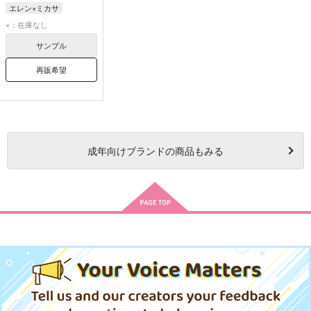
エレン×ミカサ
ミカサ・アッカーマン
×：在庫なし
エレン・イェーガー
サンプル
再販希望
成年
向けブランドの商品もみる