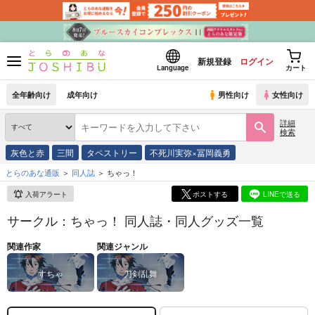
新規登録
ログイン
Language
カート
全年齢向け
成年向け
男性向け
女性向け
詳細
検索
灰色と赤
三間
タペストリー
不死川実弥×冨岡義勇
とらのあな通販
同人誌
ちゃっ！
入荷アラート
ポストする
LINEで送る
サークル：ちゃっ！ 同人誌・同人グッズ一覧
関連作家
関連ジャンル
すちゃ
刀剣乱舞