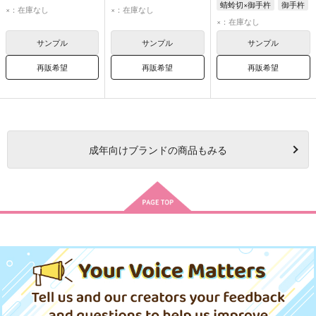
蜻蛉切×御手杵
御手杵
×：在庫なし
×：在庫なし
蜻蛉切
同田貫正国
×：在庫なし
サンプル
サンプル
サンプル
再販希望
再販希望
再販希望
成年
向けブランドの商品もみる