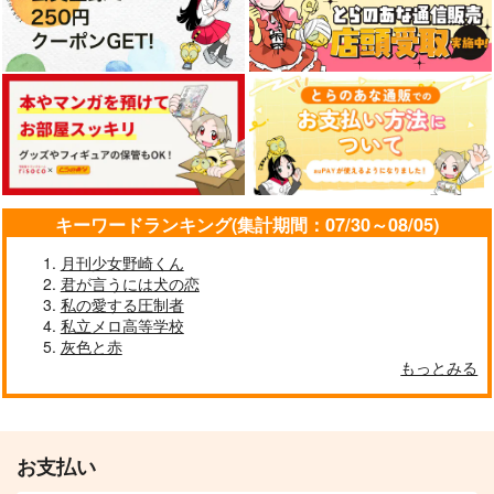
キーワードランキング(集計期間：07/30～08/05)
月刊少女野崎くん
君が言うには犬の恋
私の愛する圧制者
私立メロ高等学校
灰色と赤
もっとみる
お支払い