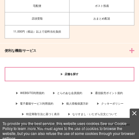
宅配便
ポスト投函
店頭受取
おまとめ配送
11,000円（税込）以上で送料当社負担
便利な機能/サービス
店舗を探す
WEBSITE利用規約
とらのあな会員規約
通信販売ポイント規約
電子書籍サービス利用規約
個人情報保護方針
クッキーポリシー
特定商取引法に基づく表示
なりすまし・いたずら注文について
To provide you the best service, this website uses cookies.See our Cookie
For Overseas customer, now you can ship your purchases by using purchases agent
Policy to learn more.You must agree to the use of cookies to browse the
services “AOCS”! Click {more…} for more information …
more
website, but you can also refuse the use of some cookies through your browser
settings.