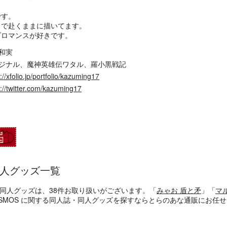
です。
まで赴くままに描いてます。
ブロマンスが好きです。
和実
ジナル、魔神英雄伝ワタル、羅小黒戦記
://xfolio.jp/portfolio/kazuming17
s://twitter.com/kazuming17
・同人グッズ一覧
・同人グッズは、38件お取り扱いがございます。「
みゃお 盾と矛
」「
マ
COSMOS に関する同人誌・同人グッズを探すならとらのあな通販にお任