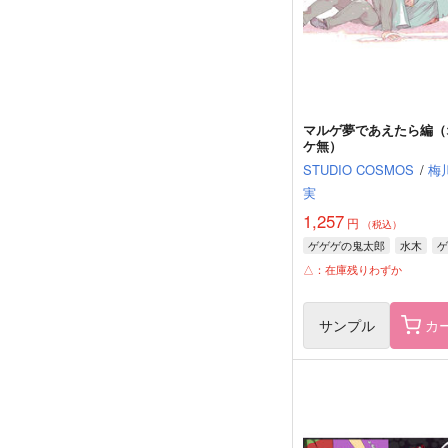
マルゲ夢であえたら編（
ケ無）
STUDIO COSMOS
/
梅
実
1,257
円
（税込）
ゲゲゲの鬼太郎
水木
ゲ
△：在庫残りわずか
サンプル
カ