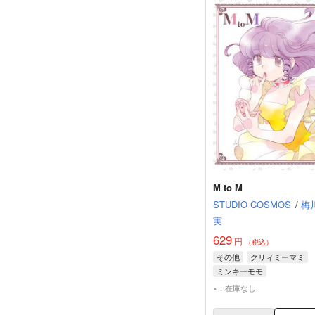
M to M
STUDIO COSMOS
/
梅
実
629
円
（税込）
その他
クリィミーマミ
ミンキーモモ
×：在庫なし