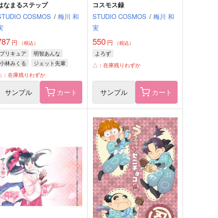
はなまるステップ
コスモス録
STUDIO COSMOS
/
梅川 和
STUDIO COSMOS
/
梅川 和
実
実
787
550
円
円
（税込）
（税込）
プリキュア
明智あんな
よろず
小林みくる
ジェット先輩
△：在庫残りわずか
△：在庫残りわずか
サンプル
カート
サンプル
カート