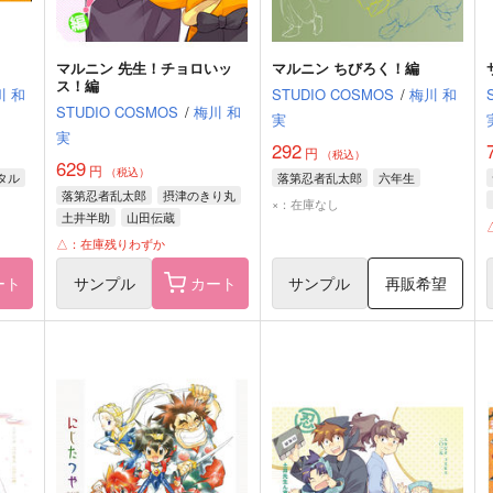
マルニン 先生！チョロいッ
マルニン ちびろく！編
ス！編
川 和
STUDIO COSMOS
/
梅川 和
STUDIO COSMOS
/
梅川 和
実
実
292
円
（税込）
629
円
（税込）
タル
落第忍者乱太郎
六年生
落第忍者乱太郎
摂津のきり丸
×：在庫なし
土井半助
山田伝蔵
△：在庫残りわずか
ート
サンプル
カート
サンプル
再販希望