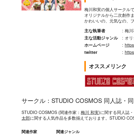
梅川和実の個人サークル
オリジナルから二次創作
かわいいの、元気なの、
主な執筆者
:
梅川
主な活動ジャンル
:
オリ
ホームページ
:
https
twitter
:
http
オススメリンク
サークル：STUDIO COSMOS 同人誌
STUDIO COSMOS (関連作家：
梅川 和実
)に関する同人誌
太郎
に関する人気作品を多数揃えております。STUDIO 
関連作家
関連ジャンル