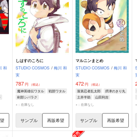
しはすのころに
マルニンまとめ
川 和
STUDIO COSMOS
/
梅川 和
STUDIO COSMOS
/
梅川 和
実
実
787
472
円
円
（税込）
（税込）
魔神英雄伝ワタル
戦部ワタル
落第忍者乱太郎
摂津のきり丸
吾
剣部シバラク
土井半助
山田利吉
×：在庫なし
×：在庫なし
希望
サンプル
再販希望
サンプル
再販希望