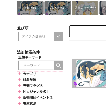
梅川 和実
羅小黒戦記
落第忍者乱太郎
ゲ
並び順
追加検索条件
追加キーワード
カテゴリ
対象年齢
専売フラグ名
同人ジャンル名1
販売開始イベント名
在庫状況