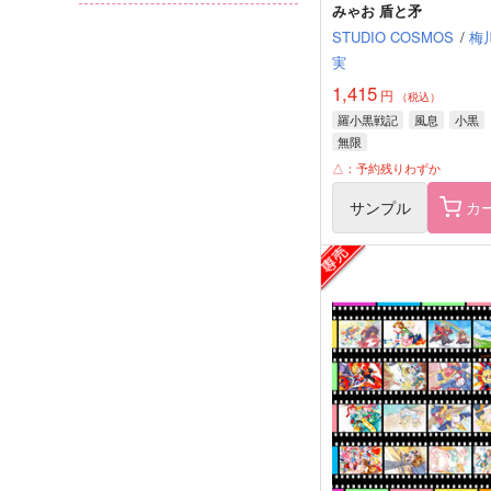
みゃお 盾と矛
STUDIO COSMOS
/
梅
実
1,415
円
（税込）
羅小黒戦記
風息
小黒
無限
△：予約残りわずか
サンプル
カ