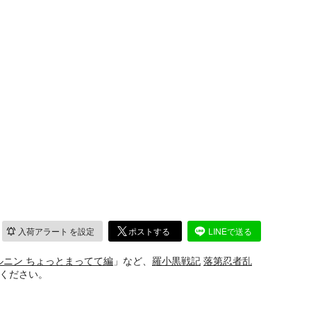
入荷アラート
を設定
ポストする
LINEで送る
ルニン ちょっとまってて編
」など、
羅小黒戦記
落第忍者乱
せください。