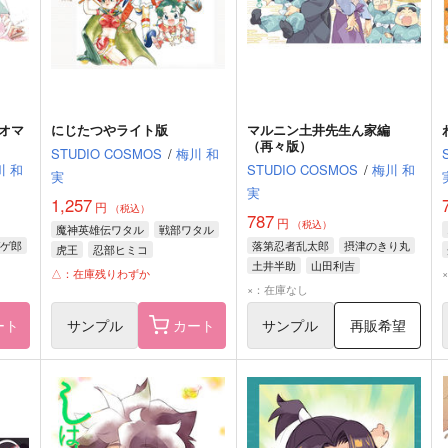
オマ
にじたつやライト版
マルニン土井先生ん家編
（再々版）
STUDIO COSMOS
/
梅川 和
川 和
STUDIO COSMOS
/
梅川 和
実
実
1,257
円
（税込）
787
円
（税込）
魔神英雄伝ワタル
戦部ワタル
ゲ郎
落第忍者乱太郎
摂津のきり丸
虎王
忍部ヒミコ
土井半助
山田利吉
△：在庫残りわずか
×：在庫なし
ート
サンプル
カート
サンプル
再販希望