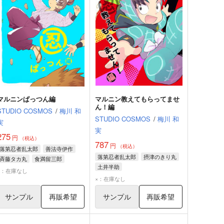
マルニンぱっつん編
マルニン教えてもらってませ
ん！編
STUDIO COSMOS
/
梅川 和
STUDIO COSMOS
/
梅川 和
実
実
275
円
（税込）
787
円
（税込）
落第忍者乱太郎
善法寺伊作
落第忍者乱太郎
摂津のきり丸
斉藤タカ丸
食満留三郎
土井半助
×：在庫なし
×：在庫なし
サンプル
再販希望
サンプル
再販希望