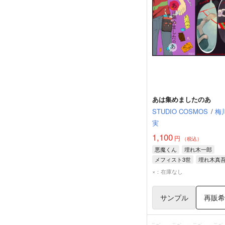
あは集めましたのあ
STUDIO COSMOS
/
梅
実
1,100
円
（税込）
悪魔くん
埋れ木一郎
メフィスト3世
埋れ木真
×：在庫なし
サンプル
再販