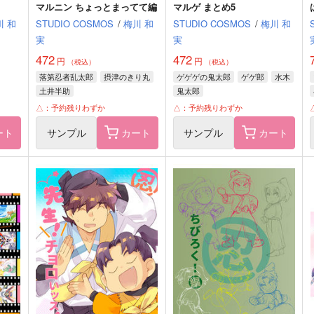
マルニン ちょっとまってて編
マルゲ まとめ5
川 和
STUDIO COSMOS
/
梅川 和
STUDIO COSMOS
/
梅川 和
実
実
472
472
円
円
（税込）
（税込）
落第忍者乱太郎
摂津のきり丸
ゲゲゲの鬼太郎
ゲゲ郎
水木
土井半助
鬼太郎
△：予約残りわずか
△：予約残りわずか
ート
サンプル
カート
サンプル
カート