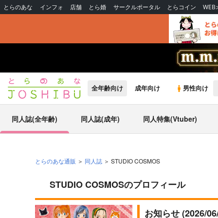
とらのあな
インフォ
店舗
とら婚
サークルポータル
とらコイン
WE
全年齢向け
成年向け
男性向け
同人誌(全年齢)
同人誌(成年)
同人特集(Vtuber)
とらのあな通販
同人誌
STUDIO COSMOS
STUDIO COSMOSのプロフィール
お知らせ (2026/0