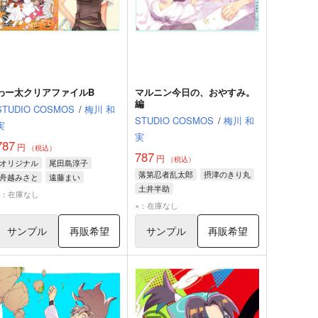
わー太クリアファイルB
マルニン今日の、おやすみ。
編
STUDIO COSMOS
/
梅川 和
STUDIO COSMOS
/
梅川 和
実
実
787
円
（税込）
787
円
（税込）
オリジナル
尾田島淳子
落第忍者乱太郎
摂津のきり丸
舟越みさと
遠藤まい
土井半助
×：在庫なし
×：在庫なし
サンプル
再販希望
サンプル
再販希望