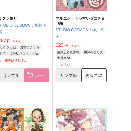
サクラ便り
マルニン・うっすいゼニチョ
コ編
STUDIO COSMOS
/
梅川 和
STUDIO COSMOS
/
梅川 和
実
実
787
円
（税込）
629
円
（税込）
サクラ大戦
真宮寺さくら
落第忍者乱太郎
摂津のきり丸
レニ・ミルヒシュトラーセ
土井半助
△：在庫残りわずか
×：在庫なし
サンプル
カート
サンプル
再販希望