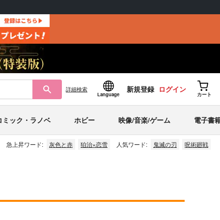
新規登録
ログイン
詳細
検索
Language
カート
コミック・ラノベ
ホビー
映像/音楽/ゲーム
電子書
急上昇ワード:
灰色と赤
狛治×恋雪
人気ワード:
鬼滅の刃
呪術廻戦