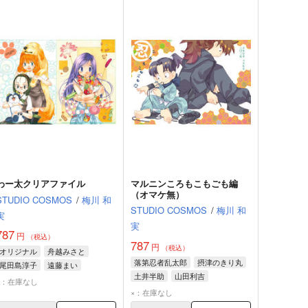
わー太クリアファイル
マルニンころもこもごも編
（オマケ無）
STUDIO COSMOS
/
梅川 和
STUDIO COSMOS
/
梅川 和
実
実
787
円
（税込）
787
円
（税込）
オリジナル
舟越みさと
落第忍者乱太郎
摂津のきり丸
尾田島淳子
遠藤まい
土井半助
山田利吉
×：在庫なし
×：在庫なし