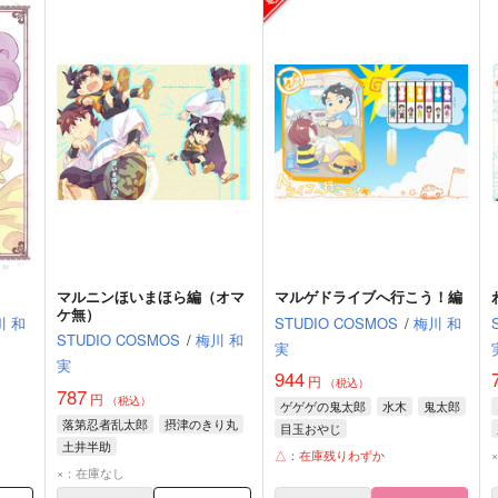
マルニンほいまほら編（オマ
マルゲドライブへ行こう！編
ケ無）
川 和
STUDIO COSMOS
/
梅川 和
STUDIO COSMOS
/
梅川 和
実
実
944
円
（税込）
787
円
（税込）
ゲゲゲの鬼太郎
水木
鬼太郎
落第忍者乱太郎
摂津のきり丸
目玉おやじ
土井半助
△：在庫残りわずか
×：在庫なし