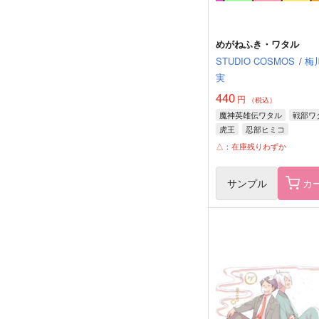
めがねふき・ワタル
STUDIO COSMOS
/
梅
実
440
円
（税込）
魔神英雄伝ワタル
戦部ワ
虎王
忍部ヒミコ
△：在庫残りわずか
サンプル
カ