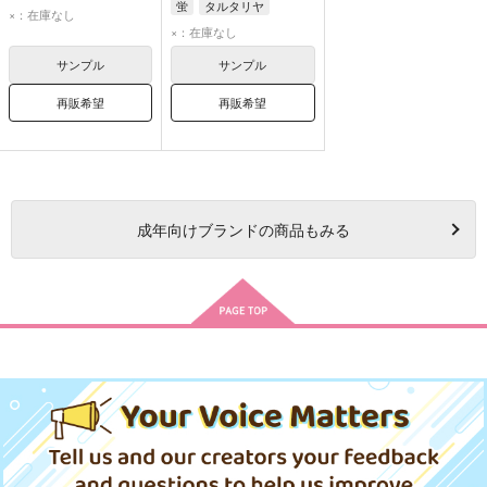
蛍
タルタリヤ
タルタリヤ
×：在庫なし
×：在庫なし
スカラマシュ
サンプル
サンプル
再販希望
再販希望
成年
向けブランドの商品もみる