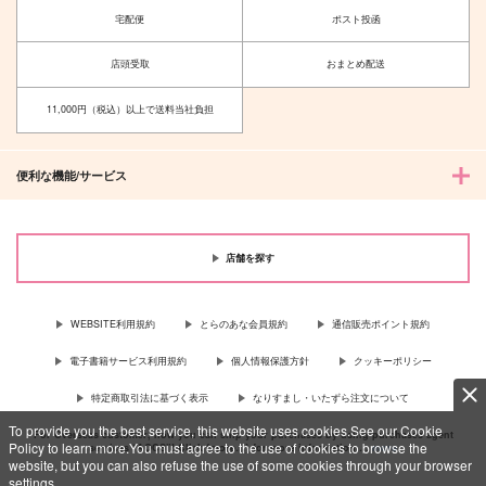
宅配便
ポスト投函
店頭受取
おまとめ配送
11,000円（税込）以上で送料当社負担
便利な機能/サービス
店舗を探す
WEBSITE利用規約
とらのあな会員規約
通信販売ポイント規約
電子書籍サービス利用規約
個人情報保護方針
クッキーポリシー
特定商取引法に基づく表示
なりすまし・いたずら注文について
To provide you the best service, this website uses cookies.See our Cookie
For Overseas customer, now you can ship your purchases by using purchases agent
Policy to learn more.You must agree to the use of cookies to browse the
services “AOCS”! Click {more…} for more information …
more
website, but you can also refuse the use of some cookies through your browser
settings.