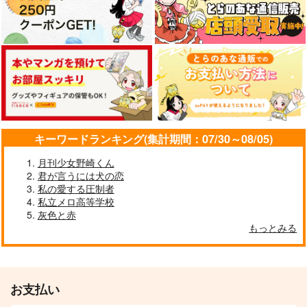
キーワードランキング(集計期間：07/30～08/05)
月刊少女野崎くん
君が言うには犬の恋
私の愛する圧制者
私立メロ高等学校
灰色と赤
もっとみる
お支払い