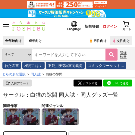
新規登録
ログイン
Language
カート
全年齢向け
成年向け
男性向け
女性向け
詳細
検索
わた図書
桜河こはく
不死川実弥×冨岡義勇
コミックマーケット…
とらのあな通販
同人誌
白猫の隙間
入荷アラート
ポストする
LINEで送る
サークル：白猫の隙間 同人誌・同人グッズ一覧
関連作家
関連ジャンル
和ﾐ
原神