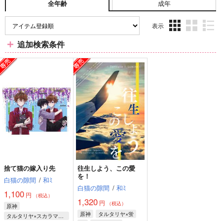
成年
全年齢
表示
3カ
2カ
1カ
追加検索条件
ラ
ラ
ラ
ム
ム
ム
表
表
表
示
示
示
捨て猫の嫁入り先
往生しよう、この愛
を！
白猫の隙間
/
和ﾐ
白猫の隙間
/
和ﾐ
1,100
円
（税込）
1,320
円
（税込）
原神
原神
タルタリヤ×蛍
タルタリヤ×スカラマシュ