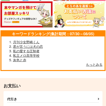
キーワードランキング(集計期間：07/30～08/05)
月刊少女野崎くん
君が言うには犬の恋
私の愛する圧制者
私立メロ高等学校
灰色と赤
もっとみる
お支払い
代引き