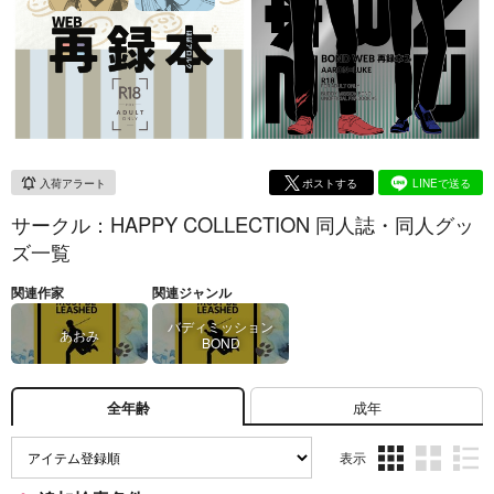
入荷アラート
ポストする
LINEで送る
サークル：HAPPY COLLECTION 同人誌・同人グッ
ズ一覧
関連作家
関連ジャンル
バディミッション
あおみ
BOND
成年
全年齢
表示
3カ
2カ
1カ