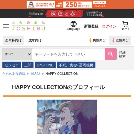
新規登録
ログイン
Language
カート
全年齢向け
成年向け
男性向け
女性向け
詳細
検索
ゼンゼロ
三間
Dr.STONE
不死川実弥×冨岡義勇
とらのあな通販
同人誌
HAPPY COLLECTION
HAPPY COLLECTIONのプロフィール