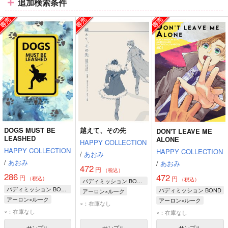
追加検索条件
ラ
ラ
ラ
ム
ム
ム
表
表
表
示
示
示
DOGS MUST BE
越えて、その先
DON'T LEAVE ME
LEASHED
ALONE
HAPPY COLLECTION
HAPPY COLLECTION
HAPPY COLLECTION
/
あおみ
/
あおみ
/
あおみ
472
円
（税込）
286
472
円
円
（税込）
（税込）
バディミッション BOND
バディミッション BOND
バディミッション BOND
アーロン×ルーク
アーロン×ルーク
アーロン×ルーク
アーロン
×：在庫なし
アーロン
ルーク・ウィリアムズ
×：在庫なし
ルーク・ウィリアムズ
×：在庫なし
ルーク・ウィリアムズ
アーロン
サンプル
サンプル
サンプル