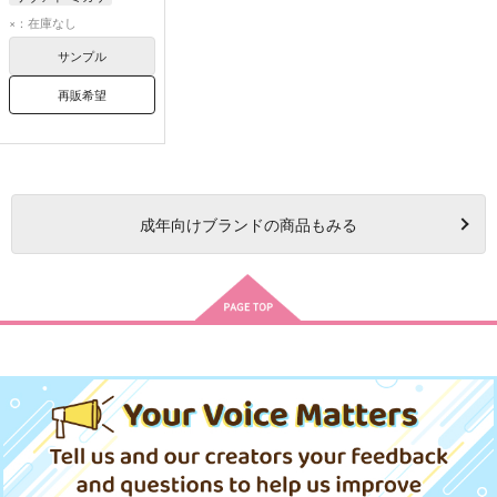
リヴァイ
×：在庫なし
ミカサ・アッカーマン
サンプル
再販希望
成年
向けブランドの商品もみる