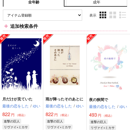
成年
全年齢
表示
3カ
2カ
1カ
追加検索条件
ラ
ラ
ラ
ム
ム
ム
表
表
表
示
示
示
月だけが見ていた
雨が降ったそのあとに
夜の狭間で
最後の恋をした
/
ゆい
最後の恋をした
/
ゆい
最後の恋をした
/
ゆい
822
822
493
円
円
円
（税込）
（税込）
（税込）
進撃の巨人
進撃の巨人
進撃の巨人
リヴァイ×ミカサ
リヴァイ×ミカサ
リヴァイ×ミカサ