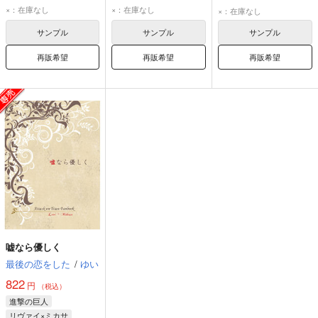
リヴァイ
リヴァイ
リヴァイ
×：在庫なし
×：在庫なし
×：在庫なし
ミカサ・アッカーマン
ミカサ・アッカーマン
ミカサ・アッカーマン
サンプル
サンプル
サンプル
再販希望
再販希望
再販希望
嘘なら優しく
最後の恋をした
/
ゆい
822
円
（税込）
進撃の巨人
リヴァイ×ミカサ