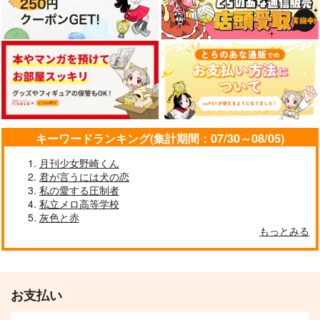
キーワードランキング(集計期間：07/30～08/05)
月刊少女野崎くん
君が言うには犬の恋
私の愛する圧制者
私立メロ高等学校
灰色と赤
もっとみる
お支払い