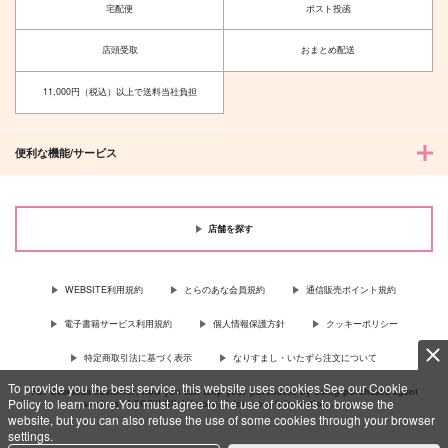
宅配便
ポスト投函
店頭受取
おまとめ配送
11,000円（税込）以上で送料当社負担
便利な機能/サービス
店舗を探す
WEBSITE利用規約
とらのあな会員規約
通信販売ポイント規約
電子書籍サービス利用規約
個人情報保護方針
クッキーポリシー
特定商取引法に基づく表示
なりすまし・いたずら注文について
To provide you the best service, this website uses cookies.See our Cookie
For Overseas customer, now you can ship your purchases by using purchases agent
Policy to learn more.You must agree to the use of cookies to browse the
services “AOCS”! Click {more…} for more information …
more
website, but you can also refuse the use of some cookies through your browser
settings.