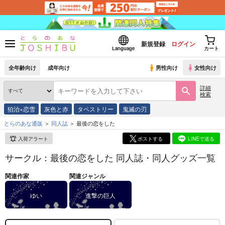
新規登録
ログイン
Language
カート
全年齢向け
成年向け
男性向け
女性向け
詳細
検索
狛治×恋雪
灰色と赤
タペストリー
鬼滅の刃
とらのあな通販
同人誌
最後の恋をした
入荷アラート
ポストする
LINEで送る
サークル：最後の恋をした 同人誌・同人グッズ一覧
関連作家
関連ジャンル
ゆい
進撃の巨人