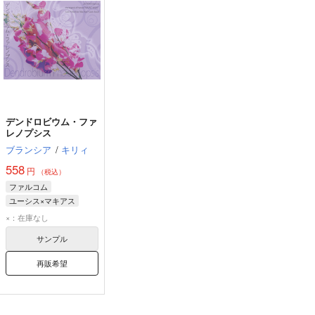
デンドロビウム・ファ
レノプシス
ブランシア
/
キリィ
558
円
（税込）
ファルコム
ユーシス×マキアス
×：在庫なし
サンプル
再販希望