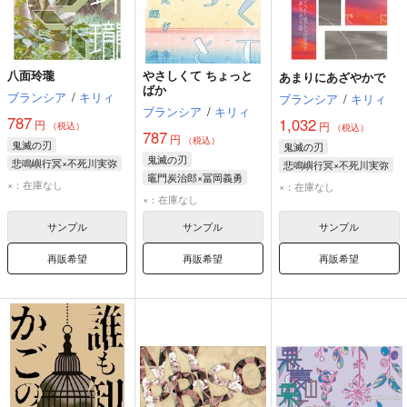
八面玲瓏
やさしくて ちょっと
あまりにあざやかで
ばか
ブランシア
/
キリィ
ブランシア
/
キリィ
ブランシア
/
キリィ
787
1,032
円
円
（税込）
（税込）
787
円
（税込）
鬼滅の刃
鬼滅の刃
鬼滅の刃
悲鳴嶼行冥×不死川実弥
悲鳴嶼行冥×不死川実弥
竈門炭治郎×冨岡義勇
×：在庫なし
×：在庫なし
竈門炭治郎
冨岡義勇
×：在庫なし
サンプル
サンプル
サンプル
再販希望
再販希望
再販希望