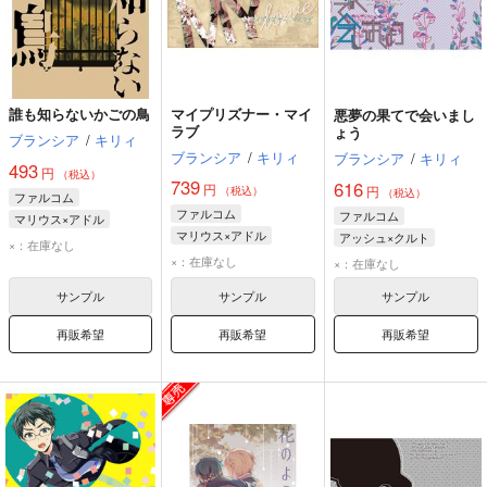
誰も知らないかごの鳥
マイプリズナー・マイ
悪夢の果てで会いまし
ラブ
ょう
ブランシア
/
キリィ
ブランシア
/
キリィ
ブランシア
/
キリィ
493
円
（税込）
739
616
円
円
（税込）
（税込）
ファルコム
ファルコム
ファルコム
マリウス×アドル
マリウス×アドル
アッシュ×クルト
×：在庫なし
アッシュ・カーバイド
×：在庫なし
×：在庫なし
クルト・ヴァンダール
サンプル
サンプル
サンプル
再販希望
再販希望
再販希望