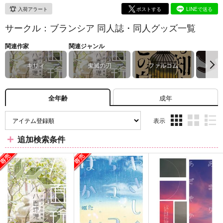
入荷アラート
ポストする
LINEで送る
サークル：ブランシア 同人誌・同人グッズ一覧
関連作家
関連ジャンル
キリィ
鬼滅の刃
ファルコム
成年
全年齢
表示
3カ
2カ
1カ
追加検索条件
ラ
ラ
ラ
ム
ム
ム
表
表
表
示
示
示