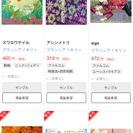
スワロウテイル
アシンメトリ
sign
ブランシア
/
キリィ
ブランシア
/
キリィ
ブランシア
/
キリィ
460
319
472
円
円
円
（税込）
（税込）
（税込）
動物
ニック×ジュディ
ファルコム
ファルコム
時坂洸×四宮祐騎
ユーシス×マキアス
×：在庫なし
×：在庫なし
×：在庫なし
サンプル
サンプル
サンプル
再販希望
再販希望
再販希望