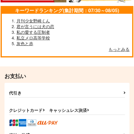
キーワードランキング(集計期間：07/30～08/05)
月刊少女野崎くん
君が言うには犬の恋
私の愛する圧制者
私立メロ高等学校
灰色と赤
もっとみる
お支払い
代引き
クレジットカード
キャッシュレス決済