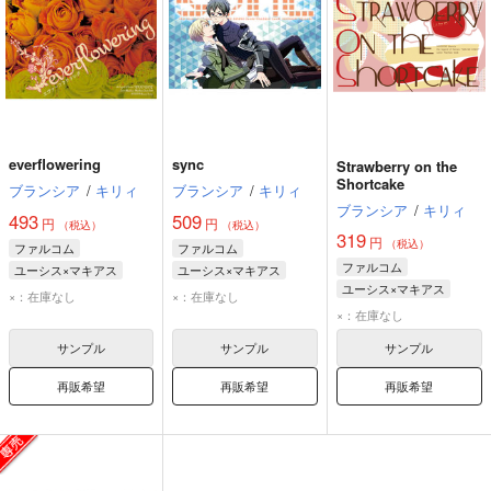
everflowering
sync
Strawberry on the
Shortcake
ブランシア
/
キリィ
ブランシア
/
キリィ
ブランシア
/
キリィ
493
509
円
円
（税込）
（税込）
319
円
（税込）
ファルコム
ファルコム
ファルコム
ユーシス×マキアス
ユーシス×マキアス
ユーシス×マキアス
×：在庫なし
×：在庫なし
×：在庫なし
サンプル
サンプル
サンプル
再販希望
再販希望
再販希望