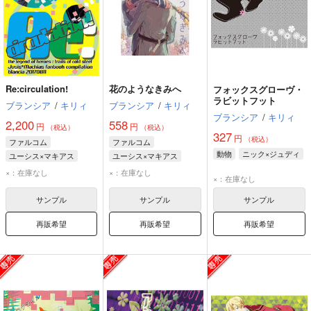
Re:circulation!
花のようなきみへ
フォックスグローヴ・
ラビットフット
ブランシア
/
キリィ
ブランシア
/
キリィ
ブランシア
/
キリィ
2,200
558
円
円
（税込）
（税込）
327
円
（税込）
ファルコム
ファルコム
動物
ニック×ジュディ
ユーシス×マキアス
ユーシス×マキアス
ユーシス
マキアス
×：在庫なし
×：在庫なし
×：在庫なし
サンプル
サンプル
サンプル
再販希望
再販希望
再販希望