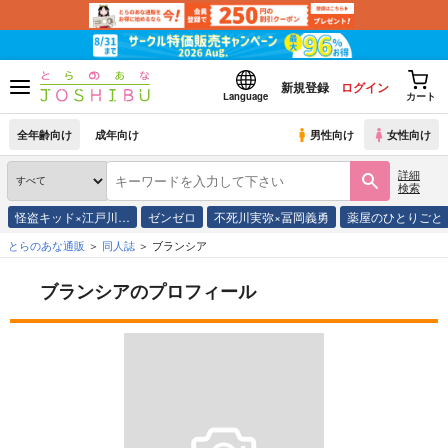
新規登録
ログイン
Language
カート
全年齢向け
成年向け
男性向け
女性向け
詳細
検索
怪盗キッド×江戸川…
ゼンゼロ
不死川実弥×冨岡義勇
薬屋のひとりごと
とらのあな通販
同人誌
ブランシア
ブランシアのプロフィール