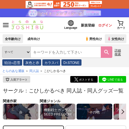
新規登録
ログイン
Language
カート
全年齢向け
成年向け
男性向け
女性向け
詳細
検索
狛治×恋雪
灰色と赤
カラスバ
Dr.STONE
とらのあな通販
同人誌
こひしかるべき
入荷アラート
ポストする
LINEで送る
サークル：こひしかるべき 同人誌・同人グッズ一覧
関連作家
関連ジャンル
機動戦士ガンダム
ファイ
歩
その他
SEED FREEDOM