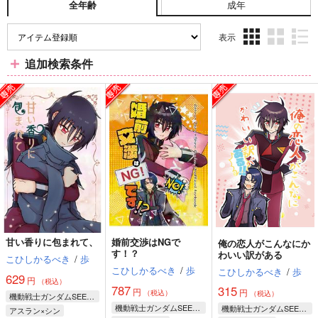
成年
全年齢
表示
3カ
2カ
1カ
追加検索条件
ラ
ラ
ラ
ム
ム
ム
表
表
表
示
示
示
甘い香りに包まれて、
婚前交渉はNGで
俺の恋人がこんなにか
す！？
わいい訳がある
こひしかるべき
/
歩
こひしかるべき
/
歩
こひしかるべき
/
歩
629
円
（税込）
787
315
円
円
（税込）
（税込）
機動戦士ガンダムSEED FREEDOM
機動戦士ガンダムSEED FREEDOM
機動戦士ガンダムSEED FREEDOM
アスラン×シン