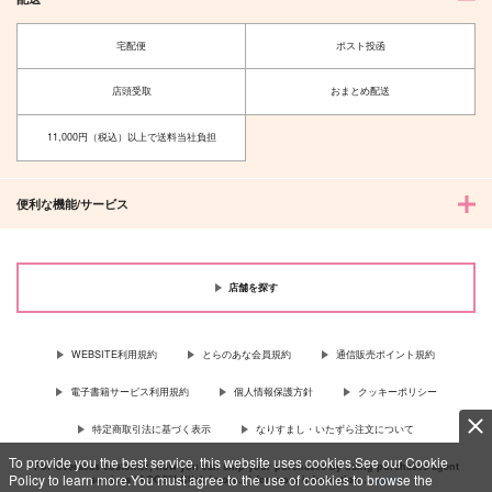
宅配便
ポスト投函
店頭受取
おまとめ配送
11,000円（税込）以上で送料当社負担
便利な機能/サービス
店舗を探す
WEBSITE利用規約
とらのあな会員規約
通信販売ポイント規約
電子書籍サービス利用規約
個人情報保護方針
クッキーポリシー
特定商取引法に基づく表示
なりすまし・いたずら注文について
To provide you the best service, this website uses cookies.See our Cookie
For Overseas customer, now you can ship your purchases by using purchases agent
Policy to learn more.You must agree to the use of cookies to browse the
services “AOCS”! Click {more…} for more information …
more