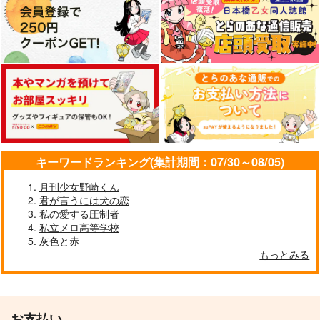
キーワードランキング(集計期間：07/30～08/05)
月刊少女野崎くん
君が言うには犬の恋
私の愛する圧制者
私立メロ高等学校
灰色と赤
もっとみる
お支払い