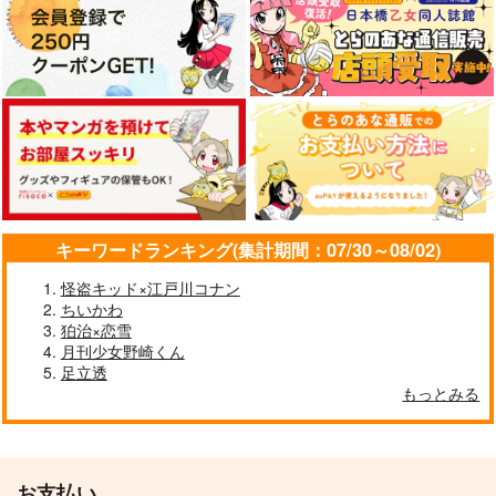
キーワードランキング(集計期間：07/30～08/02)
怪盗キッド×江戸川コナン
ちいかわ
狛治×恋雪
月刊少女野崎くん
足立透
もっとみる
お支払い