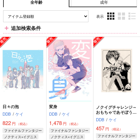
成年
全年齢
表示
3カ
2カ
1カ
追加検索条件
ラ
ラ
ラ
ム
ム
ム
表
表
表
示
示
示
日々の泡
変身
ノクイグチャレンジ～
おもちゃであそぼう編
DDB
/
ケイ
DDB
/
ケイ
～
DDB
/
ケイ
822
1,478
円
円
（税込）
（税込）
457
円
（税込）
ファイナルファンタジー
ファイナルファンタジー
ファイナルファンタジー
ノクティス×イグニス
ノクティス×イグニス