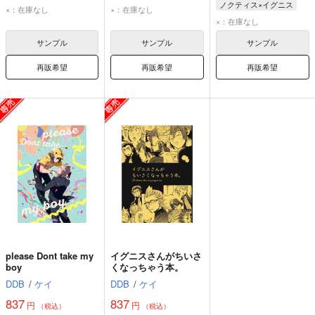
ノクティス×イグニス
×：在庫なし
×：在庫なし
×：在庫なし
サンプル
サンプル
サンプル
再販希望
再販希望
再販希望
please Dont take my
イグニスさんがちいさ
boy
くなっちゃう本。
DDB
/
ケイ
DDB
/
ケイ
837
837
円
円
（税込）
（税込）