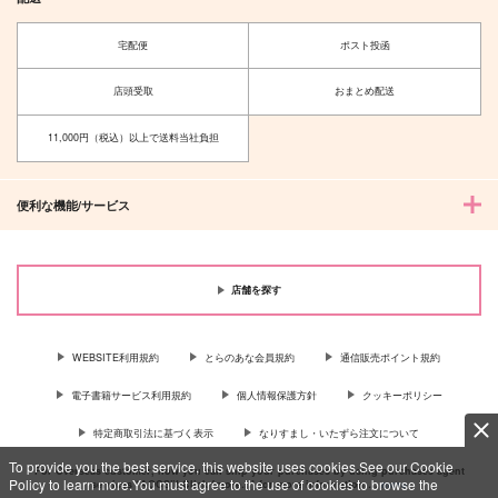
宅配便
ポスト投函
店頭受取
おまとめ配送
11,000円（税込）以上で送料当社負担
便利な機能/サービス
店舗を探す
WEBSITE利用規約
とらのあな会員規約
通信販売ポイント規約
電子書籍サービス利用規約
個人情報保護方針
クッキーポリシー
特定商取引法に基づく表示
なりすまし・いたずら注文について
To provide you the best service, this website uses cookies.See our Cookie
For Overseas customer, now you can ship your purchases by using purchases agent
Policy to learn more.You must agree to the use of cookies to browse the
services “AOCS”! Click {more…} for more information …
more