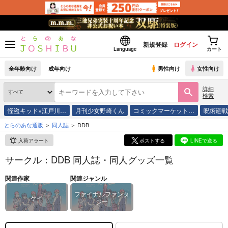
新規登録
ログイン
Language
カート
全年齢向け
成年向け
男性向け
女性向け
詳細
検索
怪盗キッド×江戸川…
月刊少女野崎くん
コミックマーケット…
呪術廻
とらのあな通販
同人誌
DDB
入荷アラート
ポストする
LINEで送る
サークル：DDB 同人誌・同人グッズ一覧
関連作家
関連ジャンル
ファイナルファンタ
ケイ
ジー