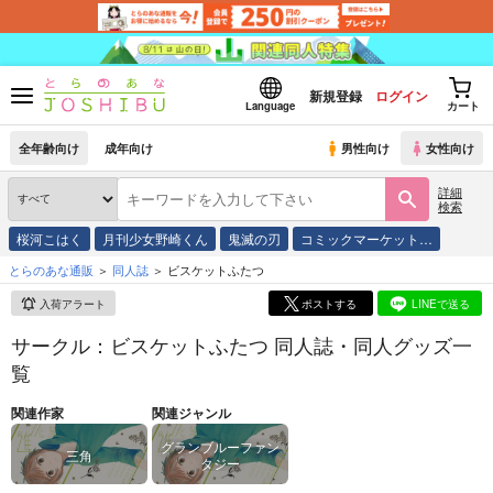
新規登録
ログイン
Language
カート
全年齢向け
成年向け
男性向け
女性向け
詳細
検索
桜河こはく
月刊少女野崎くん
鬼滅の刃
コミックマーケット…
とらのあな通販
同人誌
ビスケットふたつ
入荷アラート
ポストする
LINEで送る
サークル：ビスケットふたつ 同人誌・同人グッズ一
覧
関連作家
関連ジャンル
グランブルーファン
三角
タジー