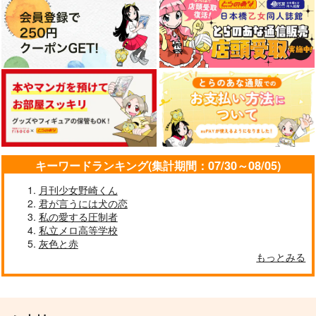
キーワードランキング(集計期間：07/30～08/05)
月刊少女野崎くん
君が言うには犬の恋
私の愛する圧制者
私立メロ高等学校
灰色と赤
もっとみる