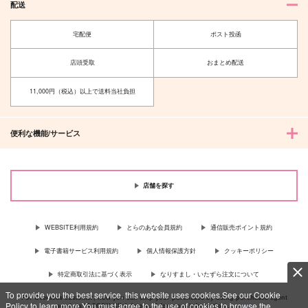
配送
宅配便
ポスト投函
店頭受取
おまとめ配送
11,000円（税込）以上で送料当社負担
便利な機能/サービス
店舗を探す
WEBSITE利用規約
とらのあな会員規約
通信販売ポイント規約
電子書籍サービス利用規約
個人情報保護方針
クッキーポリシー
特定商取引法に基づく表示
なりすまし・いたずら注文について
To provide you the best service, this website uses cookies.See our Cookie
For Overseas customer, now you can ship your purchases by using purchases agent
Policy to learn more.You must agree to the use of cookies to browse the
services “AOCS”! Click {more…} for more information …
more