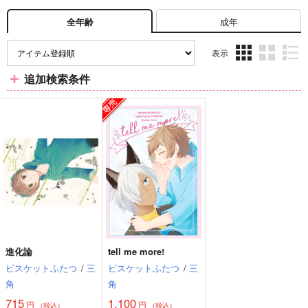
成年
全年齢
表示
3カ
2カ
1カ
追加検索条件
ラ
ラ
ラ
ム
ム
ム
表
表
表
示
示
示
進化論
tell me more!
ビスケットふたつ
/
三
ビスケットふたつ
/
三
角
角
715
1,100
円
円
（税込）
（税込）