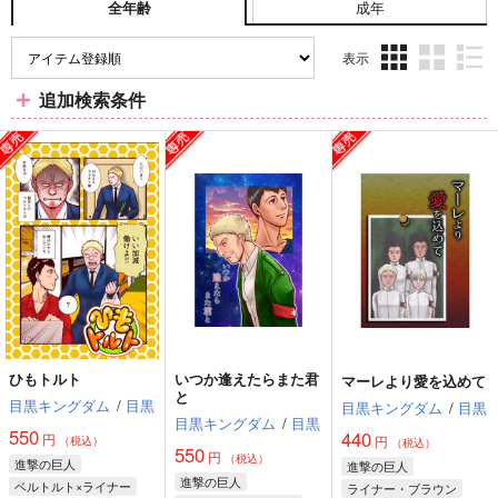
成年
全年齢
表示
3カ
2カ
1カ
追加検索条件
ラ
ラ
ラ
ム
ム
ム
表
表
表
示
示
示
ひもトルト
いつか逢えたらまた君
マーレより愛を込めて
と
目黒キングダム
/
目黒
目黒キングダム
/
目黒
目黒キングダム
/
目黒
550
440
円
円
（税込）
（税込）
550
円
（税込）
進撃の巨人
進撃の巨人
進撃の巨人
ベルトルト×ライナー
ライナー・ブラウン