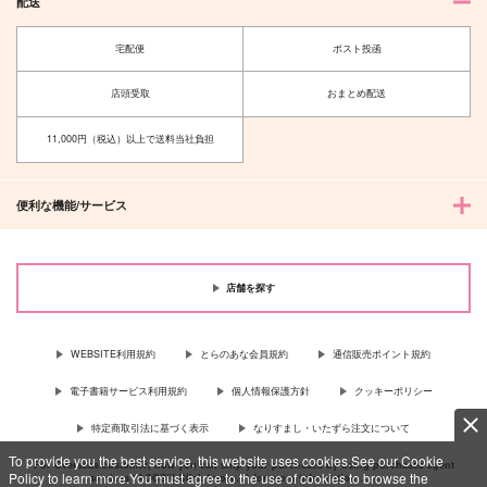
配送
宅配便
ポスト投函
店頭受取
おまとめ配送
11,000円（税込）以上で送料当社負担
便利な機能/サービス
店舗を探す
WEBSITE利用規約
とらのあな会員規約
通信販売ポイント規約
電子書籍サービス利用規約
個人情報保護方針
クッキーポリシー
特定商取引法に基づく表示
なりすまし・いたずら注文について
To provide you the best service, this website uses cookies.See our Cookie
For Overseas customer, now you can ship your purchases by using purchases agent
Policy to learn more.You must agree to the use of cookies to browse the
services “AOCS”! Click {more…} for more information …
more