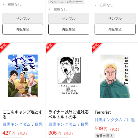
ベルトルト×ライナー
ベルトルト・フーバー
ジーク
×：在庫なし
×：在庫なし
ライナー・ブラウン
×：在庫なし
ライナー・ブラウン
ベルトルト・フーバー
サンプル
サンプル
サンプル
再販希望
再販希望
再販希望
ここをキャンプ地とす
ライナー以外に塩対応
Terrorist
る
ベルトルトの本
目黒キングダム
/
目黒
目黒キングダム
/
目黒
目黒キングダム
/
目黒
509
円
（税込）
427
306
円
円
（税込）
（税込）
進撃の巨人