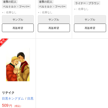
進撃の巨人
進撃の巨人
ライナー・ブラウン
ベルトルト・フーバー
ベルトルト・フーバー
ベルトルト・フーバー
×：在庫なし
ライナー・ブラウン
ライナー・ブラウン
×：在庫なし
×：在庫なし
アニ・レオンハート
ジーク
サンプル
サンプル
サンプル
再販希望
再販希望
再販希望
リテイク
目黒キングダム
/
目黒
509
円
（税込）