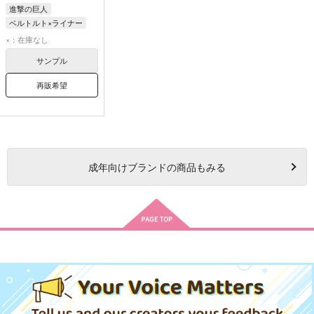
進撃の巨人
ベルトルト×ライナー
ベルトルト・フーバー
×：在庫なし
ライナー・ブラウン
サンプル
再販希望
成年
向けブランドの商品もみる