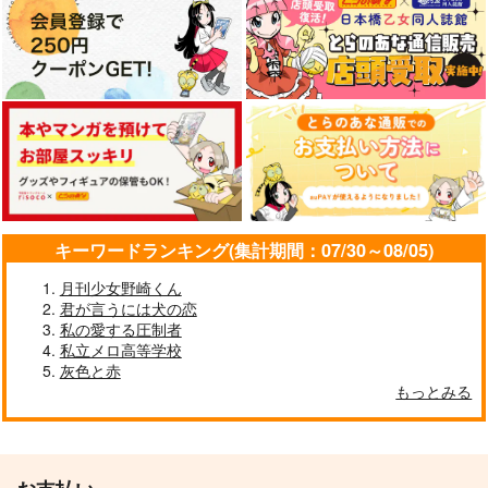
キーワードランキング(集計期間：07/30～08/05)
月刊少女野崎くん
君が言うには犬の恋
私の愛する圧制者
私立メロ高等学校
灰色と赤
もっとみる