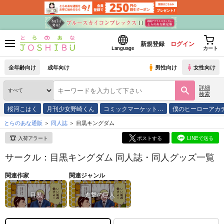
新規登録
ログイン
Language
カート
全年齢向け
成年向け
男性向け
女性向け
詳細
検索
桜河こはく
月刊少女野崎くん
コミックマーケット…
僕のヒーローアカ
とらのあな通販
同人誌
目黒キングダム
入荷アラート
ポストする
LINEで送る
サークル：目黒キングダム 同人誌・同人グッズ一覧
関連作家
関連ジャンル
目黒
進撃の巨人