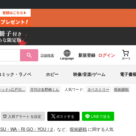
新規登録
ログイン
詳細
検索
Language
カート
コミック・ラノベ
ホビー
映像/音楽/ゲーム
電子書
キッド×江戸川…
月刊少女野崎くん
人気ワード:
タペストリー
呪術廻戦
入荷アラート
を設定
ポストする
LINEで送る
SU・WA・RI GO・YOU！2
」など、
呪術廻戦
に関する人気