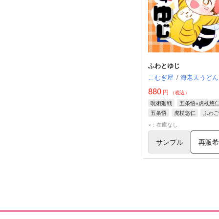
ふわとゆじ
こむぎ屋
/
海老天うどん
880
円
（税込）
呪術廻戦
五条悟×虎杖悠
五条悟
虎杖悠仁
ふわご
×：在庫なし
サンプル
再販