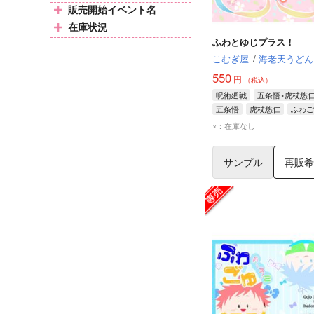
販売開始イベント名
在庫状況
ふわとゆじプラス！
こむぎ屋
/
海老天うどん
550
円
（税込）
呪術廻戦
五条悟×虎杖悠
五条悟
虎杖悠仁
ふわご
×：在庫なし
サンプル
再販