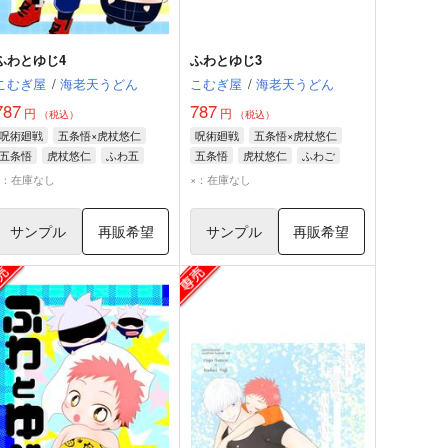
ふわとゆじ4
ふわとゆじ3
こむぎ屋
/
海老天うどん
こむぎ屋
/
海老天うどん
787
787
円
円
（税込）
（税込）
呪術廻戦
五条悟×虎杖悠仁
呪術廻戦
五条悟×虎杖悠仁
五条悟
虎杖悠仁
ふわ五
五条悟
虎杖悠仁
ふわご
×：在庫なし
×：在庫なし
サンプル
再販希望
サンプル
再販希望