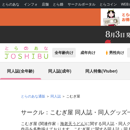
とらのあな
インフォ
店舗
とら婚
サークルポータル
とらコイン
WE
全年齢向け
成年向け
男性向け
同人誌(全年齢)
同人誌(成年)
同人特集(Vtuber)
とらのあな通販
同人誌
こむぎ屋
サークル：こむぎ屋 同人誌・同人グッズ
こむぎ屋 (関連作家：
海老天うどん
)に関する同人誌・同人
作品を多数揃えております。こむぎ屋 に関する同人誌・同