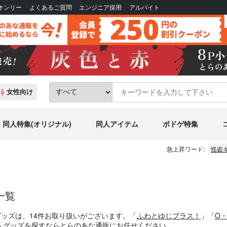
Bオンリー
よくあるご質問
エンジニア採用
アルバイト
女性向け
同人特集(オリジナル)
同人アイテム
ボドゲ特集
急上昇ワード:
怪盗
一覧
グッズは、14件お取り扱いがございます。「
ふわとゆじプラス！
」「
O・
人グッズを探すならとらのあな通販にお任せください。