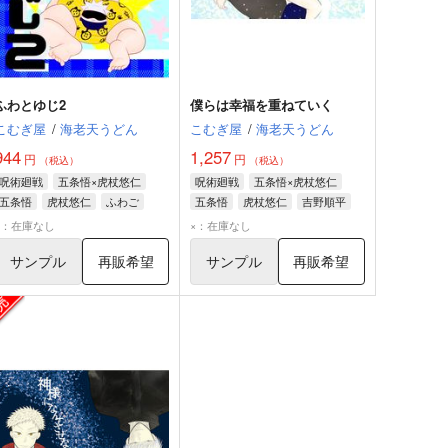
ふわとゆじ2
僕らは幸福を重ねていく
こむぎ屋
/
海老天うどん
こむぎ屋
/
海老天うどん
944
1,257
円
円
（税込）
（税込）
呪術廻戦
五条悟×虎杖悠仁
呪術廻戦
五条悟×虎杖悠仁
五条悟
虎杖悠仁
ふわご
五条悟
虎杖悠仁
吉野順平
×：在庫なし
×：在庫なし
サンプル
再販希望
サンプル
再販希望