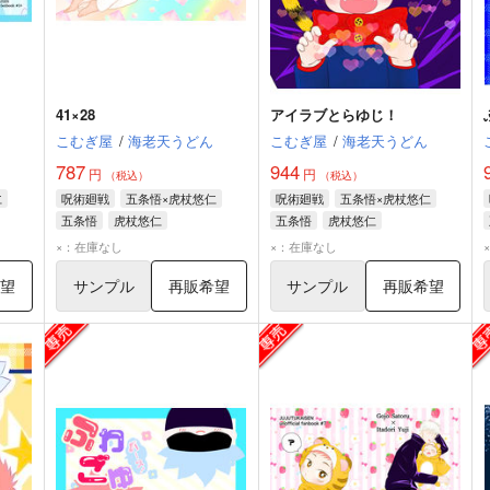
41×28
アイラブとらゆじ！
こむぎ屋
/
海老天うどん
こむぎ屋
/
海老天うどん
787
944
円
円
（税込）
（税込）
仁
呪術廻戦
五条悟×虎杖悠仁
呪術廻戦
五条悟×虎杖悠仁
五条悟
虎杖悠仁
五条悟
虎杖悠仁
×：在庫なし
×：在庫なし
希望
サンプル
再販希望
サンプル
再販希望