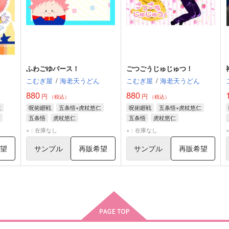
ふわごゆバース！
ごつごうじゅじゅつ！
こむぎ屋
/
海老天うどん
こむぎ屋
/
海老天うどん
880
880
円
円
（税込）
（税込）
仁
呪術廻戦
五条悟×虎杖悠仁
呪術廻戦
五条悟×虎杖悠仁
五条悟
虎杖悠仁
五条悟
虎杖悠仁
×：在庫なし
×：在庫なし
希望
サンプル
再販希望
サンプル
再販希望