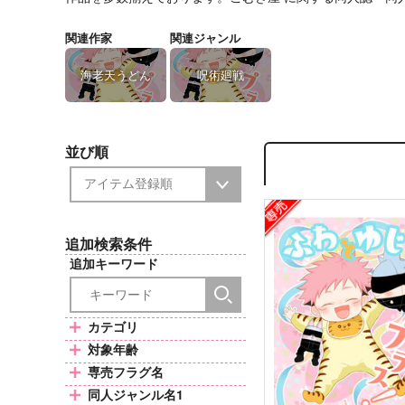
関連作家
関連ジャンル
海老天うどん
呪術廻戦
並び順
追加検索条件
追加キーワード
カテゴリ
対象年齢
専売フラグ名
同人ジャンル名1