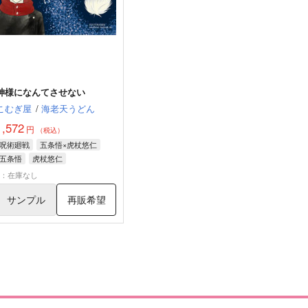
神様になんてさせない
こむぎ屋
/
海老天うどん
1,572
円
（税込）
呪術廻戦
五条悟×虎杖悠仁
五条悟
虎杖悠仁
×：在庫なし
サンプル
再販希望