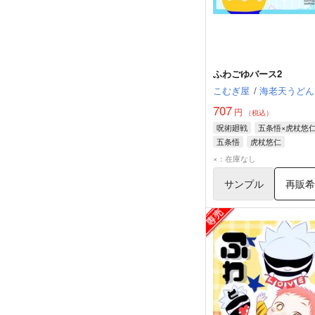
ふわごゆバース2
こむぎ屋
/
海老天うどん
707
円
（税込）
呪術廻戦
五条悟×虎杖悠
五条悟
虎杖悠仁
×：在庫なし
サンプル
再販