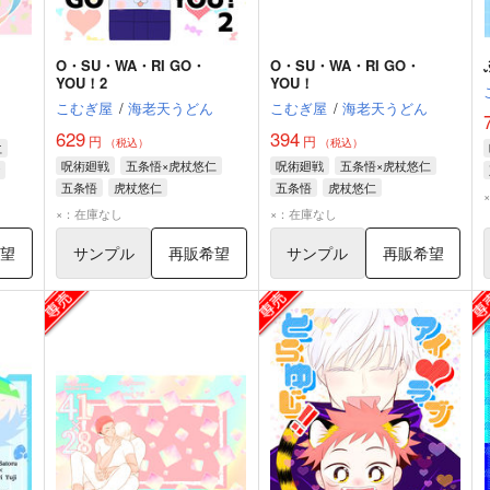
O・SU・WA・RI GO・
O・SU・WA・RI GO・
YOU！2
YOU！
こむぎ屋
/
海老天うどん
こむぎ屋
/
海老天うどん
629
394
円
円
（税込）
（税込）
仁
呪術廻戦
五条悟×虎杖悠仁
呪術廻戦
五条悟×虎杖悠仁
五条悟
虎杖悠仁
五条悟
虎杖悠仁
×：在庫なし
×：在庫なし
希望
サンプル
再販希望
サンプル
再販希望