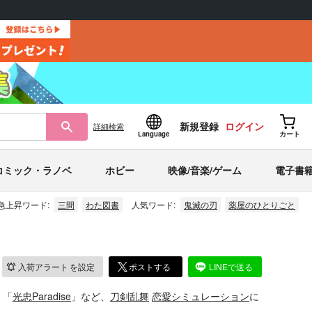
新規登録
ログイン
詳細
検索
Language
カート
コミック・ラノベ
ホビー
映像/音楽/ゲーム
電子書
急上昇ワード:
三間
わた図書
人気ワード:
鬼滅の刃
薬屋のひとりごと
入荷アラート
を設定
ポストする
LINEで送る
」「
光忠Paradise
」など、
刀剣乱舞
恋愛シミュレーション
に