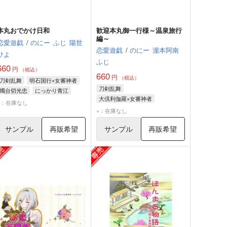
本丸おでかけ日和
歓迎本丸御一行様～温泉旅行
編～
恋愛遊戯
/
のにー
ふじ
陽世
恋愛遊戯
/
のにー
瀧本阿南
ひよ
ふじ
660
円
（税込）
660
円
（税込）
刀剣乱舞
明石国行×女審神者
刀剣乱舞
燭台切光忠
にっかり青江
大倶利伽羅×女審神者
御手杵
×：在庫なし
大倶利伽羅
和泉守兼定
×：在庫なし
長曽祢虎徹
サンプル
再販希望
サンプル
再販希望