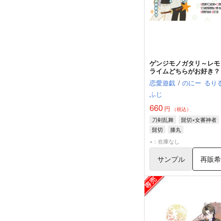
ゲンジモノガタリ～レモ
ライムどちらがお好き？
恋愛遊戯
/
のにー
るり
ふじ
660
円
（税込）
刀剣乱舞
髭切×女審神者
髭切
膝丸
×：在庫なし
サンプル
再販