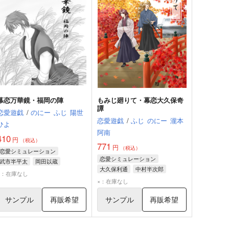
幕恋万華鏡・福岡の陣
もみじ廻りて・幕恋大久保奇
譚
恋愛遊戯
/
のにー
ふじ
陽世
恋愛遊戯
/
ふじ
のにー
瀧本
ひよ
阿南
410
円
（税込）
771
円
（税込）
恋愛シミュレーション
恋愛シミュレーション
武市半平太
岡田以蔵
大久保利通
中村半次郎
中村半次郎
×：在庫なし
×：在庫なし
サンプル
再販希望
サンプル
再販希望