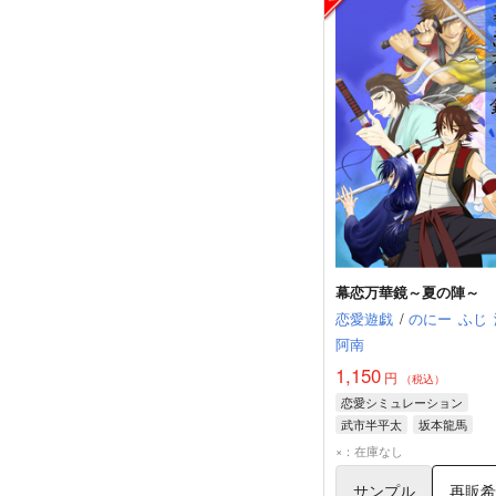
幕恋万華鏡～夏の陣～
恋愛遊戯
/
のにー
ふじ
阿南
1,150
円
（税込）
恋愛シミュレーション
武市半平太
坂本龍馬
土方歳三
×：在庫なし
サンプル
再販