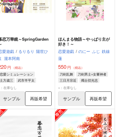
幕恋万華鏡～SpringGarden
ほんまる物語～やっぱり主が
～
好き！～
恋愛遊戯
/
るりるり
陽世ひ
恋愛遊戯
/
のにー
ふじ
鉄線
よ
瀧本阿南
蓮
220
550
円
円
（税込）
（税込）
恋愛シミュレーション
刀剣乱舞
刀剣男士×女審神者
土方歳三
武市半平太
三日月宗近
燭台切光忠
五虎退
×：在庫なし
×：在庫なし
サンプル
再販希望
サンプル
再販希望