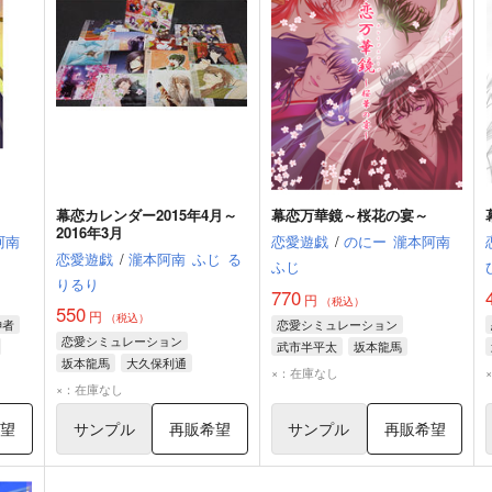
幕恋カレンダー2015年4月～
幕恋万華鏡～桜花の宴～
2016年3月
阿南
恋愛遊戯
/
のにー
瀧本阿南
恋愛遊戯
/
瀧本阿南
ふじ
る
ふじ
りるり
770
円
（税込）
550
円
（税込）
神者
恋愛シミュレーション
恋愛シミュレーション
武市半平太
坂本龍馬
坂本龍馬
大久保利通
岡田以蔵
×：在庫なし
沖田総司
×：在庫なし
希望
サンプル
再販希望
サンプル
再販希望