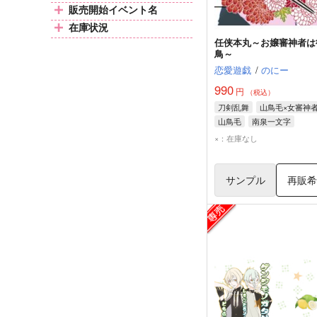
販売開始イベント名
在庫状況
任侠本丸～お嬢審神者は
鳥～
恋愛遊戯
/
のにー
990
円
（税込）
刀剣乱舞
山鳥毛×女審神
山鳥毛
南泉一文字
日光一文字
×：在庫なし
サンプル
再販