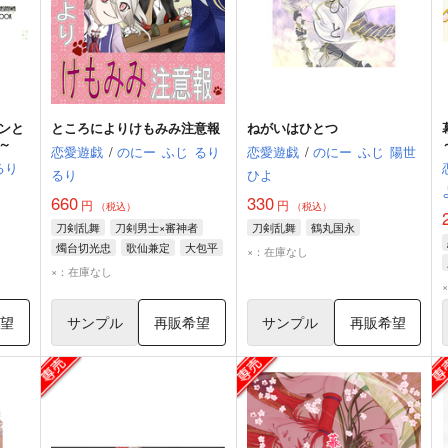
ンと
ところによりけもみみ注意報
ねがいはひとつ
～
恋愛遊戯
/
のにー
ふじ
るり
恋愛遊戯
/
のにー
ふじ
陽世
るり
るり
ひよ
660
330
円
円
（税込）
（税込）
刀剣乱舞
刀剣男士×審神者
刀剣乱舞
鶴丸国永
燭台切光忠
歌仙兼定
大包平
×：在庫なし
×：在庫なし
希望
サンプル
再販希望
サンプル
再販希望