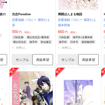
彼の
光忠Paradise
満開ほんまる物語
恋愛遊戯
/
のにー
陽世ひよ
恋愛遊戯
/
のにー
陽世ひよ
昊
瀧本阿南
550
660
円
円
（税込）
（税込）
者
刀剣乱舞
燭台切光忠×審神者
刀剣乱舞
御手杵×女審神者
燭台切光忠
御手杵
歌仙兼定
御手杵
日本号
薬研藤四郎
×：在庫なし
×：在庫なし
希望
サンプル
再販希望
サンプル
再販希望