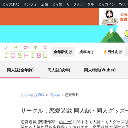
とらのあな
インフォ
店舗
とら婚
サークルポータル
とらコイン
WE
全年齢向け
成年向け
男性向け
同人誌(全年齢)
同人誌(成年)
同人特集(Vtuber)
とらのあな通販
同人誌
恋愛遊戯
サークル：恋愛遊戯 同人誌・同人グッズ
恋愛遊戯 (関連作家：
のにー
)に関する同人誌・同人グッズ
関する人気作品を多数揃えております。恋愛遊戯 に関する