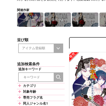
関連作家
のにー
陽世ひよ
昊
並び順
追加検索条件
追加キーワード
カテゴリ
対象年齢
専売フラグ名
同人ジャンル名1