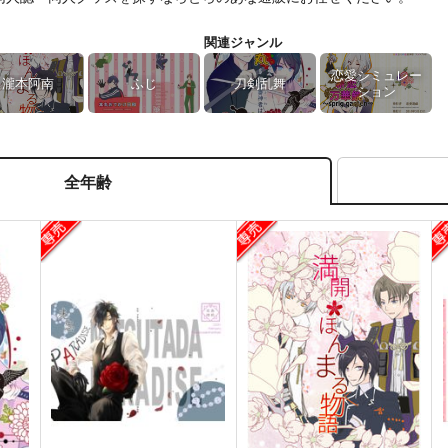
関連ジャンル
恋愛シミュレー
瀧本阿南
ふじ
刀剣乱舞
ション
全年齢