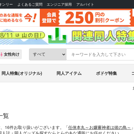
Bオンリー
よくあるご質問
エンジニア採用
アルバイト
女性向け
同人特集(オリジナル)
同人アイテム
ボドゲ特集
一覧
は、16件お取り扱いがございます。「
任侠本丸～お嬢審神者は彼の鳥～
同人誌・同人グッズを探すならとらのあな通販にお任せください。