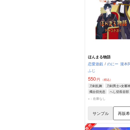
ほんまる物語
恋愛遊戯
/
のにー
瀧本
ふじ
550
円
（税込）
刀剣乱舞
刀剣男士×女審
燭台切光忠
へし切長谷部
×：在庫なし
サンプル
再販