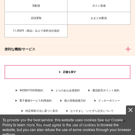
宅配便
ポスト投函
店頭受取
おまとめ配送
11,000円（税込）以上で送料当社負担
便利な機能/サービス
店舗を探す
WEBSITE利用規約
とらのあな会員規約
通信販売ポイント規約
電子書籍サービス利用規約
個人情報保護方針
クッキーポリシー
特定商取引法に基づく表示
なりすまし・いたずら注文について
To provide you the best service, this website uses cookies.See our Cookie
For Overseas customer, now you can ship your purchases by using purchases agent
Policy to learn more.You must agree to the use of cookies to browse the
services “AOCS”! Click {more…} for more information …
more
website, but you can also refuse the use of some cookies through your browser
settings.