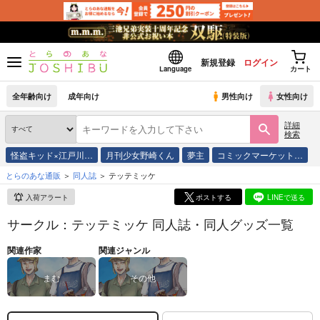
新規登録
ログイン
Language
カート
全年齢向け
成年向け
男性向け
女性向け
詳細
検索
怪盗キッド×江戸川…
月刊少女野崎くん
夢主
コミックマーケット…
とらのあな通販
同人誌
テッテミッケ
入荷アラート
ポストする
LINEで送る
サークル：テッテミッケ 同人誌・同人グッズ一覧
関連作家
関連ジャンル
まむ
その他