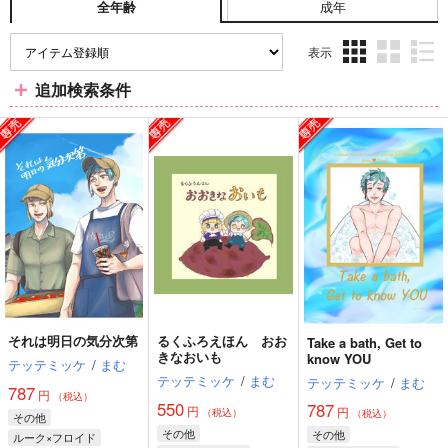
成年
全年齢
表示
3カ
2カ
1カ
追加検索条件
ラ
ラ
ラ
ム
ム
ム
表
表
表
示
示
示
それは明日の気分次第
るくふろえほん おお
Take a bath, Get to
きなおいも
know YOU
テッテミッケ
/
まむ
テッテミッケ
/
まむ
テッテミッケ
/
まむ
787
円
（税込）
550
787
円
円
（税込）
（税込）
その他
その他
その他
ルーク×フロイド