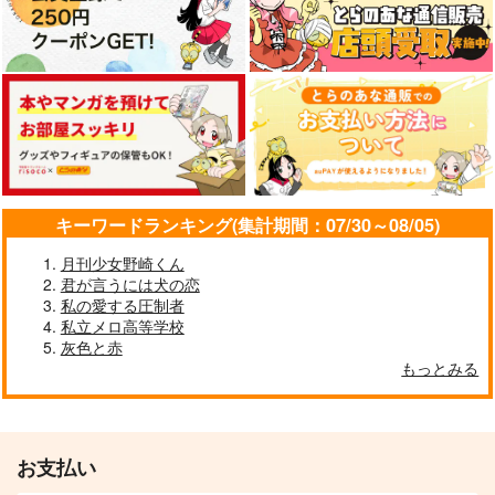
キーワードランキング(集計期間：07/30～08/05)
月刊少女野崎くん
君が言うには犬の恋
私の愛する圧制者
私立メロ高等学校
灰色と赤
もっとみる
お支払い