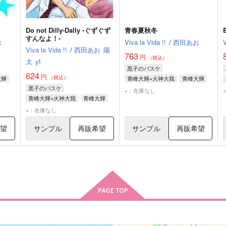
Do not Dilly-Dally -ぐずぐず
青春夏秋冬
すんなよ！-
お
Viva la Vida !!
/
西田あお
V
Viva la Vida !!
/
西田あお
陽
763
円
（税込）
太
yt
黒子のバスケ
624
円
（税込）
大輝
青峰大輝×火神大我
青峰大輝
黒子のバスケ
火神大我
×：在庫なし
青峰大輝×火神大我
青峰大輝
火神大我
×：在庫なし
希望
サンプル
再販希望
サンプル
再販希望