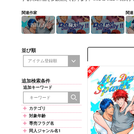
関連作家
関連
西田あお
陽太
yt
並び順
追加検索条件
追加キーワード
カテゴリ
対象年齢
専売フラグ名
同人ジャンル名1