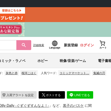
新規登録
ログイン
詳細
検索
Language
カート
コミック・ラノベ
ホビー
映像/音楽/ゲーム
電子書
ド:
灰色と赤
桜河こはく
人気ワード:
コミックマーケット…
鬼滅の刃
入荷アラート
を設定
ポストする
LINEで送る
 Dilly-Dally -ぐずぐずすんなよ！-
」など、
黒子のバスケ
に関