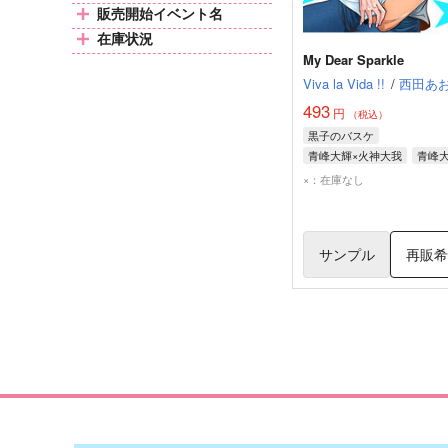
販売開始イベント名
在庫状況
My Dear Sparkle
Viva la Vida !!
/
西田あ
493
円
（税込）
黒子のバスケ
青峰大輝×火神大我
青峰
火神大我
×：在庫なし
サンプル
再販