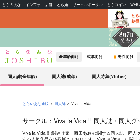
とらのあな
インフォ
店舗
とら婚
サークルポータル
とらコイン
WE
全年齢向け
成年向け
男性向け
同人誌(全年齢)
同人誌(成年)
同人特集(Vtuber)
とらのあな通販
同人誌
Viva la Vida !!
サークル：Viva la Vida !! 同人誌・同
Viva la Vida !! (関連作家：
西田あお
)に関する同人誌・同人
する人気作品を多数揃えております。Viva la Vida !