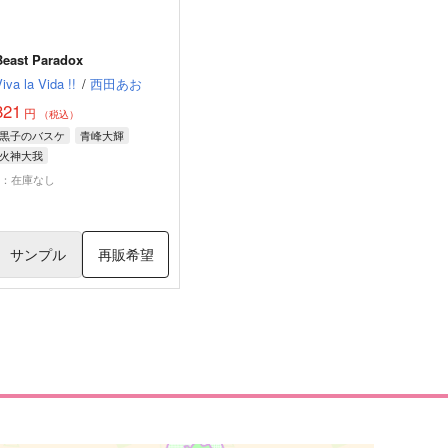
Beast Paradox
iva la Vida !!
/
西田あお
821
円
（税込）
黒子のバスケ
青峰大輝
火神大我
×：在庫なし
サンプル
再販希望