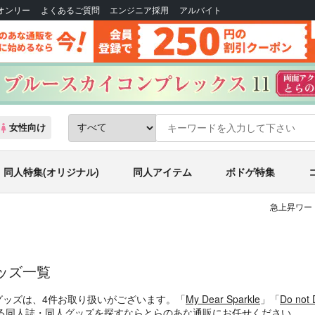
Bオンリー
よくあるご質問
エンジニア採用
アルバイト
女性向け
同人特集(オリジナル)
同人アイテム
ボドゲ特集
急上昇ワー
人グッズ一覧
グッズは、4件お取り扱いがございます。「
My Dear Sparkle
」「
Do not
! に関する同人誌・同人グッズを探すならとらのあな通販にお任せください。