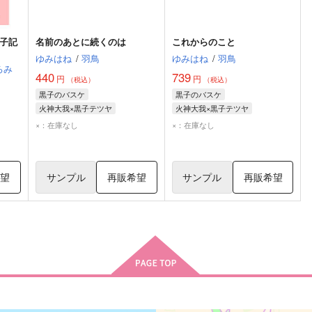
黒子記
名前のあとに続くのは
これからのこと
ゆみはね
/
羽鳥
ゆみはね
/
羽鳥
ろみ
440
739
円
円
（税込）
（税込）
黒子のバスケ
黒子のバスケ
火神大我×黒子テツヤ
火神大我×黒子テツヤ
火神大我
黒子テツヤ
火神大我
黒子テツヤ
×：在庫なし
×：在庫なし
希望
サンプル
再販希望
サンプル
再販希望