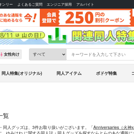
Bオンリー
よくあるご質問
エンジニア採用
アルバイト
女性向け
同人特集(オリジナル)
同人アイテム
ボドゲ特集
一覧
誌・同人グッズは、3件お取り扱いがございます。「
Anniversarie
す。ゆみはね に関する同人誌・同人グッズを探すならとらのあな通販に