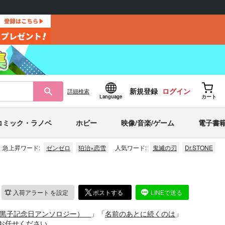
新規登録
ログイン
詳細
検索
Language
カート
コミック・ラノベ
ホビー
映像/音楽/ゲーム
電子書
急上昇ワード:
ゼンゼロ
狛治×恋雪
人気ワード:
鬼滅の刃
Dr.STONE
入荷アラート
を設定
ポストする
LINEで送る
s（火神x黒子記念日アンソロジー）
」「
名前のあとに続くのは
」
お任せください。