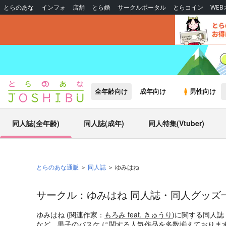
とらのあな
インフォ
店舗
とら婚
サークルポータル
とらコイン
WE
全年齢向け
成年向け
男性向け
同人誌(全年齢)
同人誌(成年)
同人特集(Vtuber)
とらのあな通販
同人誌
ゆみはね
サークル：ゆみはね 同人誌・同人グッズ
ゆみはね (関連作家：
もろみ feat. きゅうり
)に関する同人
など、
黒子のバスケ
に関する人気作品を多数揃えておりま