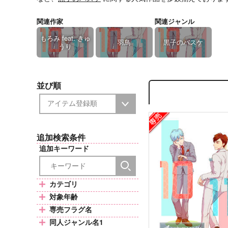
関連作家
関連ジャンル
もろみ feat. きゅ
羽鳥
黒子のバスケ
うり
並び順
追加検索条件
追加キーワード
カテゴリ
対象年齢
専売フラグ名
同人ジャンル名1