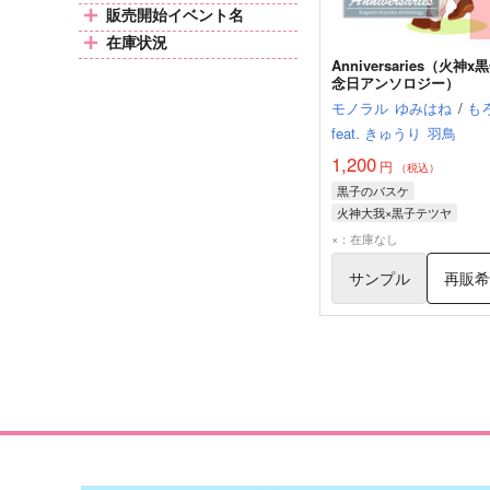
販売開始イベント名
在庫状況
Anniversaries（火神x
念日アンソロジー）
モノラル
ゆみはね
/
も
feat. きゅうり
羽鳥
1,200
円
（税込）
黒子のバスケ
火神大我×黒子テツヤ
火神大我
黒子テツヤ
×：在庫なし
サンプル
再販