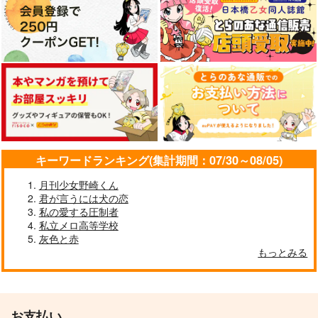
キーワードランキング(集計期間：07/30～08/05)
月刊少女野崎くん
君が言うには犬の恋
私の愛する圧制者
私立メロ高等学校
灰色と赤
もっとみる
お支払い