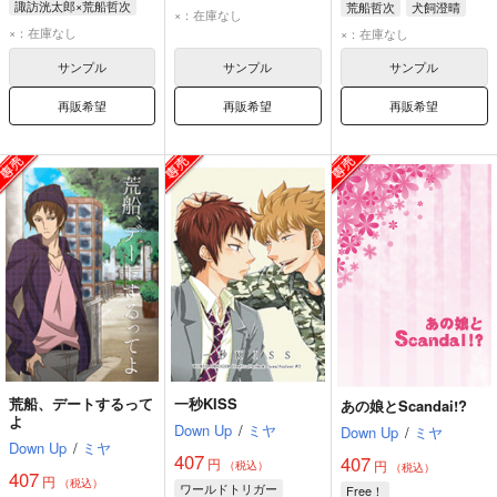
諏訪洸太郎×荒船哲次
荒船哲次
犬飼澄晴
諏訪洸太郎
荒船哲次
×：在庫なし
諏訪洸太郎
荒船哲次
村上鋼
×：在庫なし
×：在庫なし
サンプル
サンプル
サンプル
再販希望
再販希望
再販希望
荒船、デートするって
一秒KISS
あの娘とScandai!?
よ
Down Up
/
ミヤ
Down Up
/
ミヤ
Down Up
/
ミヤ
407
407
円
円
（税込）
（税込）
407
円
（税込）
ワールドトリガー
Free！