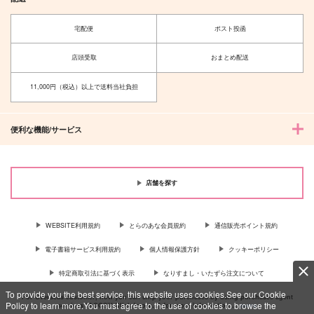
宅配便
ポスト投函
店頭受取
おまとめ配送
11,000円（税込）以上で送料当社負担
便利な機能/サービス
店舗を探す
WEBSITE利用規約
とらのあな会員規約
通信販売ポイント規約
電子書籍サービス利用規約
個人情報保護方針
クッキーポリシー
特定商取引法に基づく表示
なりすまし・いたずら注文について
To provide you the best service, this website uses cookies.See our Cookie
For Overseas customer, now you can ship your purchases by using purchases agent
Policy to learn more.You must agree to the use of cookies to browse the
services “AOCS”! Click {more…} for more information …
more