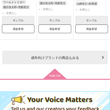
ワールドトリガー
諏訪洸太郎×荒船哲次
山崎宗介×松岡凛
諏訪洸太郎×荒船哲次
諏訪洸太郎
荒船哲次
山崎宗介
松岡凛
×：在庫なし
×：在庫なし
諏訪洸太郎
荒船哲次
×：在庫なし
サンプル
サンプル
サンプル
再販希望
再販希望
再販希望
成年
向けブランドの商品もみる