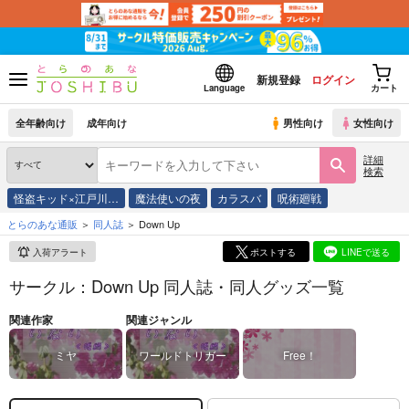
新規登録
ログイン
Language
カート
全年齢向け
成年向け
男性向け
女性向け
詳細
検索
怪盗キッド×江戸川…
魔法使いの夜
カラスバ
呪術廻戦
とらのあな通販
同人誌
Down Up
入荷アラート
ポストする
LINEで送る
サークル：Down Up 同人誌・同人グッズ一覧
関連作家
関連ジャンル
ミヤ
ワールドトリガー
Free！