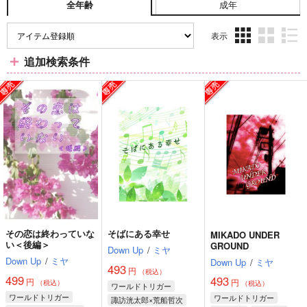
成年
全年齢
表示
3カ
2カ
1カ
追加検索条件
ラ
ラ
ラ
ム
ム
ム
表
表
表
示
示
示
その恋は終わっていな
そばにある幸せ
MIKADO UNDER
い＜後編＞
GROUND
Down Up
/
ミヤ
Down Up
/
ミヤ
Down Up
/
ミヤ
493
円
（税込）
499
493
円
円
（税込）
（税込）
ワールドトリガー
ワールドトリガー
ワールドトリガー
諏訪洸太郎×荒船哲次