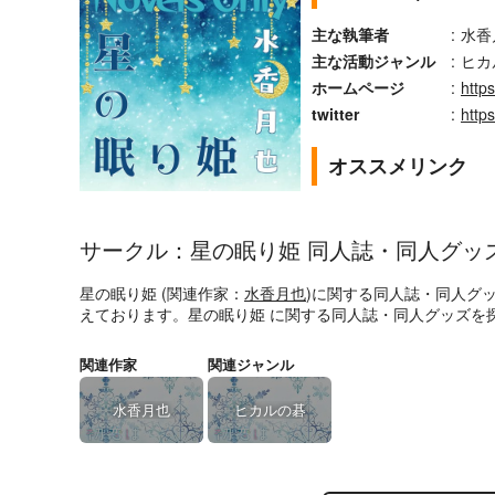
主な執筆者
:
水香
主な活動ジャンル
:
ヒカ
ホームページ
:
http
twitter
:
http
オススメリンク
サークル：星の眠り姫 同人誌・同人グッ
星の眠り姫 (関連作家：
水香月也
)に関する同人誌・同人グ
えております。星の眠り姫 に関する同人誌・同人グッズを
関連作家
関連ジャンル
水香月也
ヒカルの碁