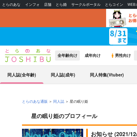
とらのあな
インフォ
店舗
とら婚
サークルポータル
とらコイン
WE
全年齢向け
成年向け
男性向け
同人誌(全年齢)
同人誌(成年)
同人特集(Vtuber)
とらのあな通販
同人誌
星の眠り姫
星の眠り姫のプロフィール
お知らせ (2021/1