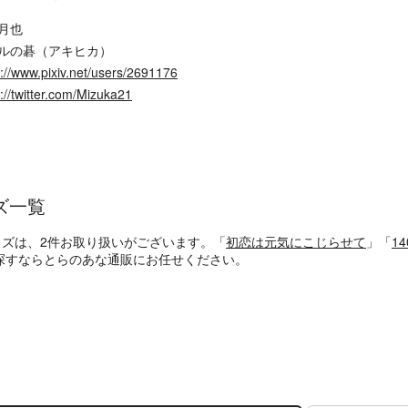
月也
ルの碁（アキヒカ）
s://www.pixiv.net/users/2691176
s://twitter.com/Mizuka21
ズ一覧
ッズは、2件お取り扱いがございます。「
初恋は元気にこじらせて
」「
1
探すならとらのあな通販にお任せください。