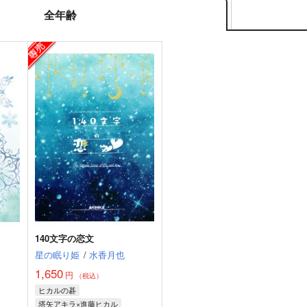
全年齢
140文字の恋文
星の眠り姫
/
水香月也
1,650
円
（税込）
ヒカルの碁
塔矢アキラ×進藤ヒカル