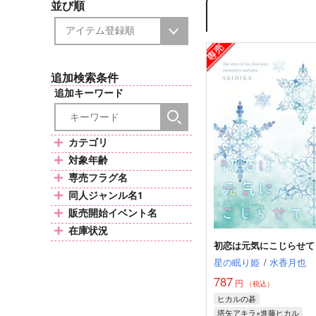
並び順
追加検索条件
追加キーワード
カテゴリ
対象年齢
専売フラグ名
同人ジャンル名1
販売開始イベント名
在庫状況
初恋は元気にこじらせて
星の眠り姫
/
水香月也
787
円
（税込）
ヒカルの碁
塔矢アキラ×進藤ヒカル