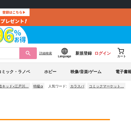
新規登録
ログイン
詳細
検索
Language
カート
コミック・ラノベ
ホビー
映像/音楽/ゲーム
電子書
盗キッド×江戸川…
特級α
人気ワード:
カラスバ
コミックマーケット…