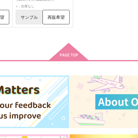
塔矢アキラ
進藤ヒカル
×：在庫なし
希望
サンプル
再販希望