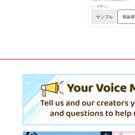
塔矢アキラ
進藤ヒカル
×：在庫なし
サンプル
再販