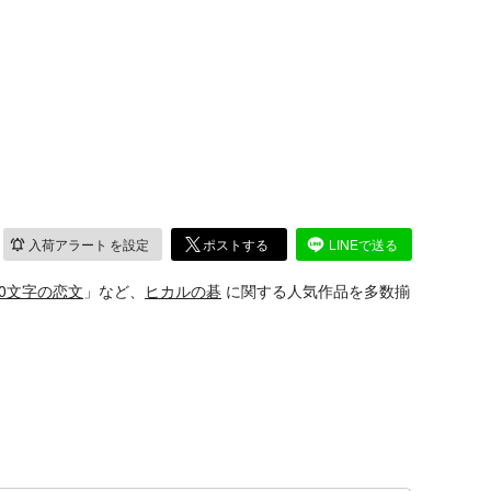
入荷アラート
を設定
ポストする
LINEで送る
40文字の恋文
」など、
ヒカルの碁
に関する人気作品を多数揃