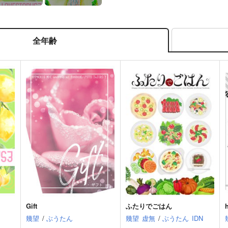
全年齢
Gift
ふたりでごはん
幾望
/
ぶうたん
幾望
虚無
/
ぶうたん
IDN