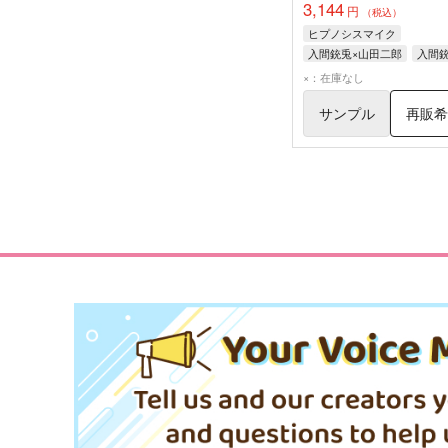
3,144
円
（税込）
ヒプノシスマイク
入間銃兎×山田二郎
入間
山田二郎
×：在庫なし
サンプル
再販