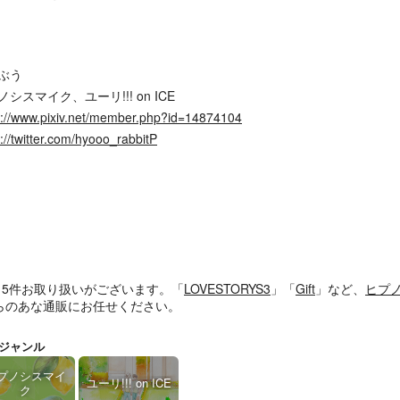
ぶう
シスマイク、ユーリ!!! on ICE
s://www.pixiv.net/member.php?id=14874104
s://twitter.com/hyooo_rabbitP
、5件お取り扱いがございます。「
LOVESTORYS3
」「
Gift
」など、
ヒプ
らのあな通販にお任せください。
ジャンル
プノシスマイ
ユーリ!!! on ICE
ク