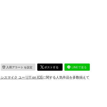
入荷アラート
を設定
ポストする
LINEで送る
ノシスマイク
ユーリ!!! on ICE
に関する人気作品を多数揃えて