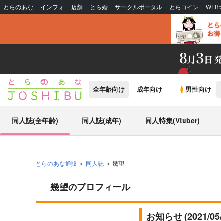
とらのあな
インフォ
店舗
とら婚
サークルポータル
とらコイン
WE
全年齢向け
成年向け
男性向け
同人誌(全年齢)
同人誌(成年)
同人特集(Vtuber)
とらのあな通販
同人誌
幾望
幾望のプロフィール
お知らせ (2021/0