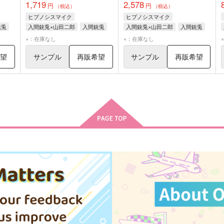
1,719
2,578
円
円
（税込）
（税込）
ヒプノシスマイク
ヒプノシスマイク
銃兎
入間銃兎×山田二郎
入間銃兎
入間銃兎×山田二郎
入間銃兎
山田二郎
山田二郎
×：在庫なし
×：在庫なし
希望
サンプル
再販希望
サンプル
再販希望