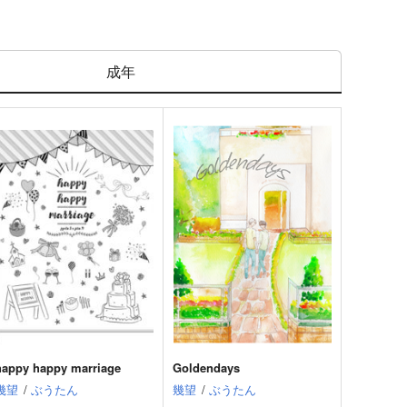
成年
happy happy marriage
Goldendays
幾望
/
ぶうたん
幾望
/
ぶうたん