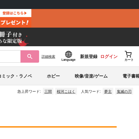
新規登録
ログイン
詳細
検索
Language
カート
コミック・ラノベ
ホビー
映像/音楽/ゲーム
電子書
急上昇ワード:
三間
桜河こはく
人気ワード:
夢主
鬼滅の刃