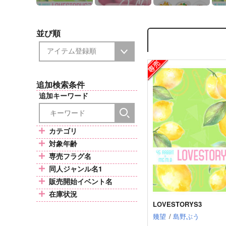
並び順
追加検索条件
追加キーワード
カテゴリ
対象年齢
専売フラグ名
同人ジャンル名1
販売開始イベント名
在庫状況
LOVESTORYS3
幾望
/
島野ぶう