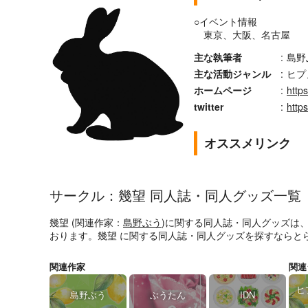
○イベント情報
東京、大阪、名古屋
主な執筆者
:
島野
主な活動ジャンル
:
ヒプノ
ホームページ
:
http
twitter
:
http
オススメリンク
サークル：幾望 同人誌・同人グッズ一覧
幾望 (関連作家：
島野ぶう
)に関する同人誌・同人グッズは
おります。幾望 に関する同人誌・同人グッズを探すならと
関連作家
関連
ヒ
島野ぶう
ぶうたん
IDN