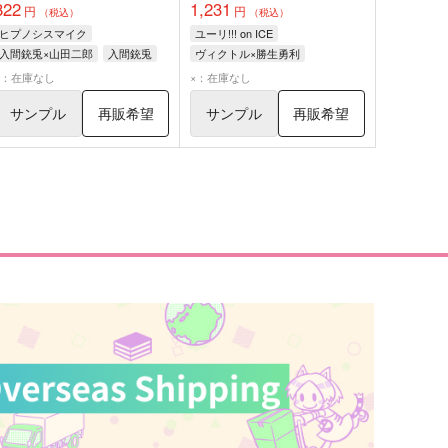
822
1,231
円
円
（税込）
（税込）
ヒプノシスマイク
ユーリ!!! on ICE
入間銃兎×山田二郎
入間銃兎
ヴィクトル×勝生勇利
山田二郎
ヴィクトル・ニキフォロフ
×：在庫なし
×：在庫なし
勝生勇利
サンプル
再販希望
サンプル
再販希望