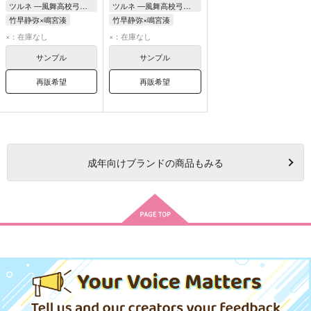
ツルネ ―風舞高校弓道部―
ツルネ ―風舞高校弓道部―
竹早静弥×鳴宮湊
竹早静弥×鳴宮湊
竹早静弥
鳴宮湊
竹早静弥
鳴宮湊
×：在庫なし
×：在庫なし
サンプル
サンプル
再販希望
再販希望
成年
向けブランドの商品もみる