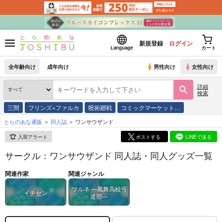
新規登録
ログイン
Language
カート
全年齢向け
成年向け
男性向け
女性向け
詳細
検索
三間
フリンズ×ファルカ
呪術廻戦
コミックマーケット…
とらのあな通販
同人誌
ワンサウザンド
入荷アラート
ポストする
LINEで送る
サークル：ワンサウザンド 同人誌・同人グッズ一覧
関連作家
関連ジャンル
ツルネ ―風舞高校弓
イチセン
道部―