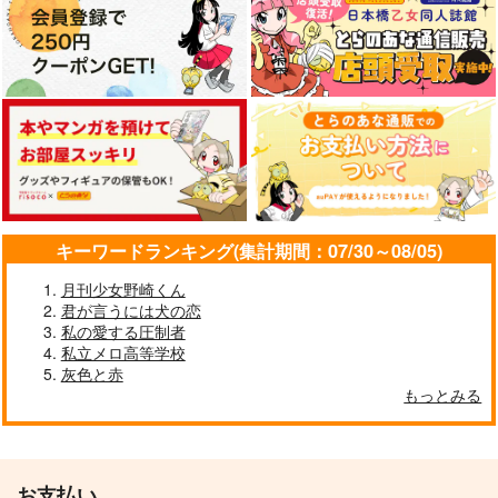
キーワードランキング(集計期間：07/30～08/05)
月刊少女野崎くん
君が言うには犬の恋
私の愛する圧制者
私立メロ高等学校
灰色と赤
もっとみる
お支払い