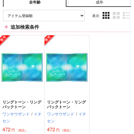
成年
全年齢
表示
3カ
2カ
1カ
追加検索条件
ラ
ラ
ラ
ム
ム
ム
表
表
表
示
示
示
リングトーン・リング
リングトーン・リング
バックトーン
バックトーン
ワンサウザンド
/
イチ
ワンサウザンド
/
イチ
セン
セン
472
472
円
円
（税込）
（税込）