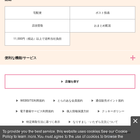
宅配便
ポスト投函
店頭受取
おまとめ配送
11,000円（税込）以上で送料当社負担
便利な機能/サービス
店舗を探す
WEBSITE利用規約
とらのあな会員規約
通信販売ポイント規約
電子書籍サービス利用規約
個人情報保護方針
クッキーポリシー
特定商取引法に基づく表示
なりすまし・いたずら注文について
To provide you the best service, this website uses cookies.See our Cookie
For Overseas customer, now you can ship your purchases by using purchases agent
Policy to learn more.You must agree to the use of cookies to browse the
services “AOCS”! Click {more…} for more information …
more