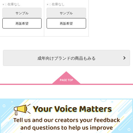
夏油傑
五条悟
夏油傑
五条悟
×：在庫なし
×：在庫なし
家入硝子
サンプル
サンプル
再販希望
再販希望
成年
向けブランドの商品もみる