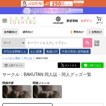
新規登録
ログイン
Language
カート
全年齢向け
成年向け
男性向け
女性向け
詳細
検索
月刊少女野崎くん
わた図書
鬼滅の刃
不死川実弥×冨岡義勇
とらのあな通販
同人誌
BAKUTAN
入荷アラート
ポストする
LINEで送る
サークル：BAKUTAN 同人誌・同人グッズ一覧
関連作家
関連ジャンル
さゆ
呪術廻戦