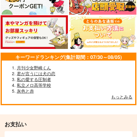
キーワードランキング(集計期間：07/30～08/05)
月刊少女野崎くん
君が言うには犬の恋
私の愛する圧制者
私立メロ高等学校
灰色と赤
もっとみる
お支払い