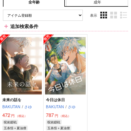
成年
全年齢
表示
3カ
2カ
1カ
追加検索条件
ラ
ラ
ラ
ム
ム
ム
表
表
表
示
示
示
未来の話を
今日は休日
BAKUTAN
/
さゆ
BAKUTAN
/
さゆ
472
787
円
円
（税込）
（税込）
呪術廻戦
呪術廻戦
五条悟＋夏油傑
五条悟＋夏油傑