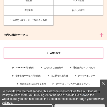
宅配便
ポスト投函
店頭受取
おまとめ配送
11,000円（税込）以上で送料当社負担
便利な機能/サービス
店舗を探す
WEBSITE利用規約
とらのあな会員規約
通信販売ポイント規約
電子書籍サービス利用規約
個人情報保護方針
クッキーポリシー
特定商取引法に基づく表示
なりすまし・いたずら注文について
To provide you the best service, this website uses cookies.See our Cookie
For Overseas customer, now you can ship your purchases by using purchases agent
Policy to learn more.You must agree to the use of cookies to browse the
services “AOCS”! Click {more…} for more information …
more
website, but you can also refuse the use of some cookies through your browser
settings.