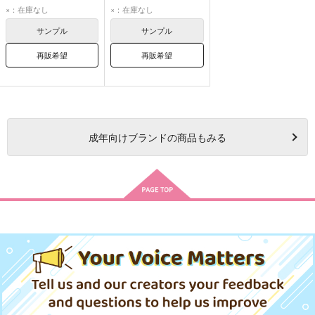
湊大瀬
本橋依央利
湊大瀬
本橋依央利
×：在庫なし
×：在庫なし
サンプル
サンプル
再販希望
再販希望
成年
向けブランドの商品もみる