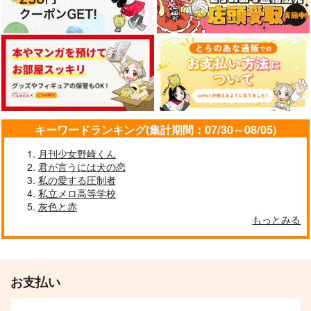
キーワードランキング(集計期間：07/30～08/05)
月刊少女野崎くん
君が言うには犬の恋
私の愛する圧制者
私立メロ高等学校
灰色と赤
もっとみる
お支払い