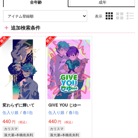
成年
全年齢
表示
3カ
2カ
1カ
追加検索条件
ラ
ラ
ラ
ム
ム
ム
表
表
表
示
示
示
変わらずに輝いて
GIVE YOU じゆー
缶入り娘
/
春ﾐ缶
缶入り娘
/
春ﾐ缶
440
440
円
円
（税込）
（税込）
カリスマ
カリスマ
湊大瀬×本橋依央利
湊大瀬×本橋依央利