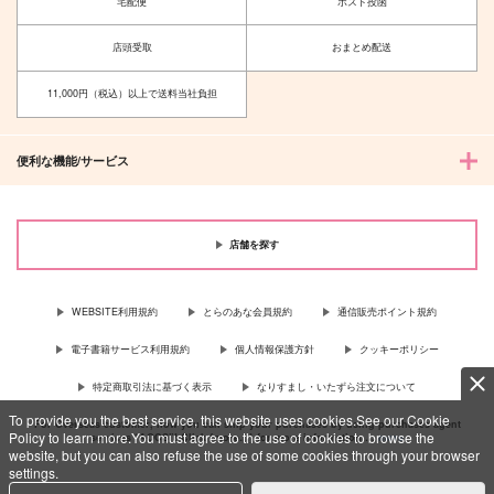
宅配便
ポスト投函
店頭受取
おまとめ配送
11,000円（税込）以上で送料当社負担
便利な機能/サービス
店舗を探す
WEBSITE利用規約
とらのあな会員規約
通信販売ポイント規約
電子書籍サービス利用規約
個人情報保護方針
クッキーポリシー
特定商取引法に基づく表示
なりすまし・いたずら注文について
To provide you the best service, this website uses cookies.See our Cookie
For Overseas customer, now you can ship your purchases by using purchases agent
Policy to learn more.You must agree to the use of cookies to browse the
services “AOCS”! Click {more…} for more information …
more
website, but you can also refuse the use of some cookies through your browser
settings.