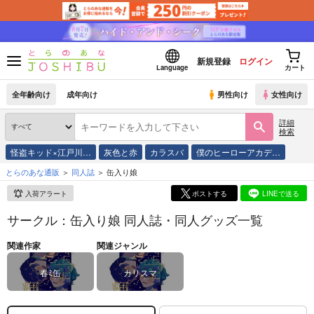
新規登録
ログイン
Language
カート
全年齢向け
成年向け
男性向け
女性向け
詳細
検索
怪盗キッド×江戸川…
灰色と赤
カラスバ
僕のヒーローアカデ…
とらのあな通販
同人誌
缶入り娘
入荷アラート
ポストする
LINEで送る
サークル：缶入り娘 同人誌・同人グッズ一覧
関連作家
関連ジャンル
春ﾐ缶
カリスマ