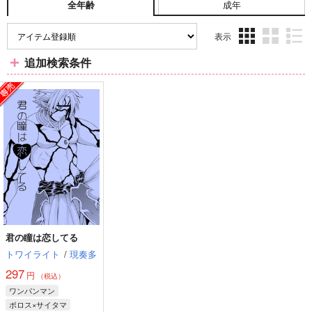
成年
全年齢
表示
3カ
2カ
1カ
追加検索条件
ラ
ラ
ラ
ム
ム
ム
表
表
表
示
示
示
君の瞳は恋してる
トワイライト
/
現奏多
297
円
（税込）
ワンパンマン
ボロス×サイタマ