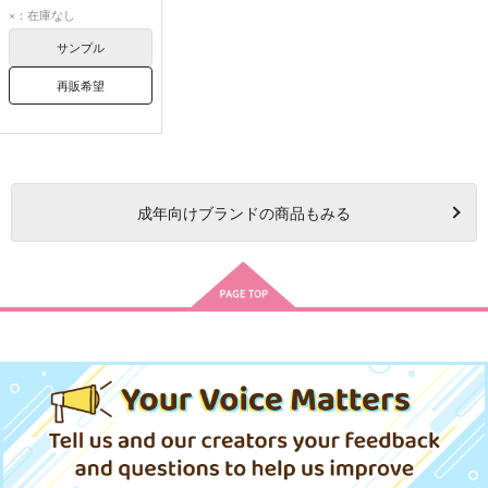
ボロス
サイタマ
×：在庫なし
サンプル
再販希望
成年
向けブランドの商品もみる