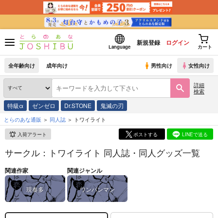
新規登録
ログイン
Language
カート
全年齢向け
成年向け
男性向け
女性向け
詳細
検索
特級α
ゼンゼロ
Dr.STONE
鬼滅の刃
とらのあな通販
同人誌
トワイライト
入荷アラート
ポストする
LINEで送る
サークル：トワイライト 同人誌・同人グッズ一覧
関連作家
関連ジャンル
現奏多
ワンパンマン