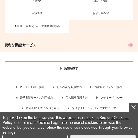
宅配便
ポスト投函
店頭受取
おまとめ配送
11,000円（税込）以上で送料当社負担
便利な機能/サービス
店舗を探す
WEBSITE利用規約
とらのあな会員規約
通信販売ポイント規約
電子書籍サービス利用規約
個人情報保護方針
クッキーポリシー
特定商取引法に基づく表示
なりすまし・いたずら注文について
To provide you the best service, this website uses cookies.See our Cookie
For Overseas customer, now you can ship your purchases by using purchases agent
Policy to learn more.You must agree to the use of cookies to browse the
services “AOCS”! Click {more…} for more information …
more
website, but you can also refuse the use of some cookies through your browser
settings.