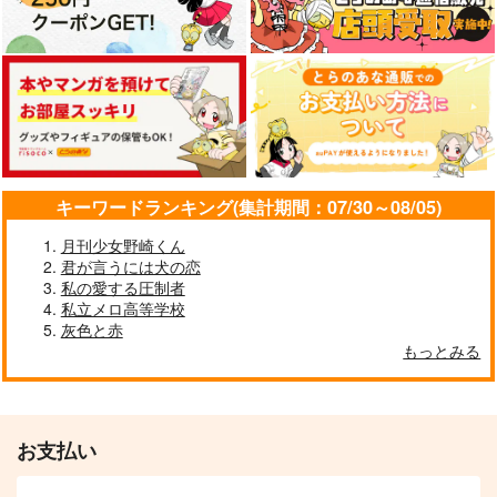
キーワードランキング(集計期間：07/30～08/05)
月刊少女野崎くん
君が言うには犬の恋
私の愛する圧制者
私立メロ高等学校
灰色と赤
もっとみる
お支払い