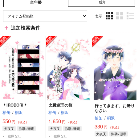
成年
全年齢
表示
3カ
2カ
1カ
追加検索条件
ラ
ラ
ラ
ム
ム
ム
表
表
表
示
示
示
＊IRODORI＊
比翼連理の桜
行ってきます、お帰り
なさい
柚缶
/
桐沢
柚缶
/
桐沢
柚缶
/
桐沢
550
1,650
円
円
（税込）
（税込）
330
円
（税込）
犬夜叉
弥勒×珊瑚
犬夜叉
弥勒×珊瑚
犬夜叉
弥勒×珊瑚
×：在庫なし
×：在庫なし