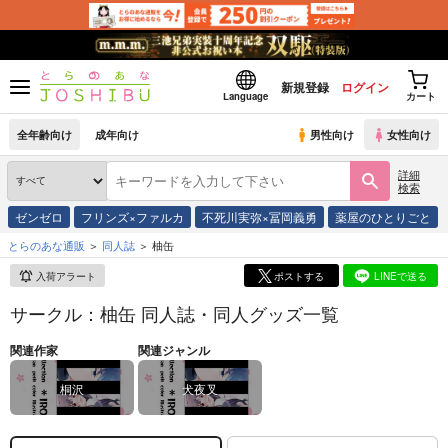
新規登録
ログイン
Language
カート
全年齢向け
成年向け
男性向け
女性向け
詳細
検索
ゼンゼロ
フリンズ×ファルカ
不死川実弥×冨岡義勇
薬屋のひとりごと
とらのあな通販
同人誌
柚缶
入荷アラート
ポストする
LINEで送る
サークル：柚缶 同人誌・同人グッズ一覧
関連作家
関連ジャンル
桐沢
犬夜叉