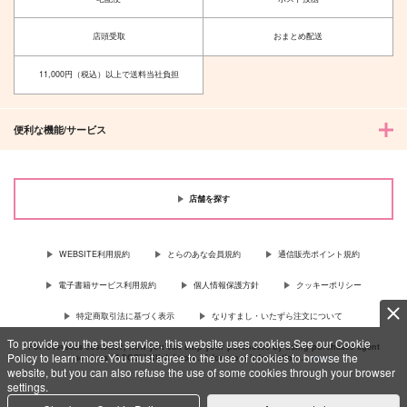
店頭受取
おまとめ配送
11,000円（税込）以上で送料当社負担
便利な機能/サービス
店舗を探す
WEBSITE利用規約
とらのあな会員規約
通信販売ポイント規約
電子書籍サービス利用規約
個人情報保護方針
クッキーポリシー
特定商取引法に基づく表示
なりすまし・いたずら注文について
To provide you the best service, this website uses cookies.See our Cookie
For Overseas customer, now you can ship your purchases by using purchases agent
Policy to learn more.You must agree to the use of cookies to browse the
services “AOCS”! Click {more…} for more information …
more
website, but you can also refuse the use of some cookies through your browser
settings.