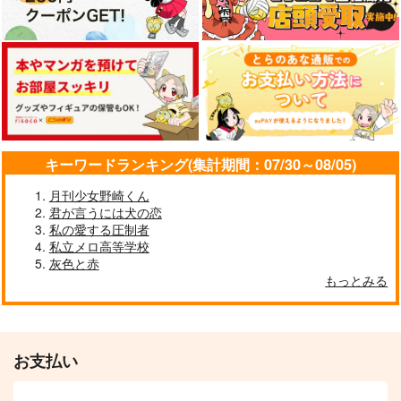
キーワードランキング(集計期間：07/30～08/05)
月刊少女野崎くん
君が言うには犬の恋
私の愛する圧制者
私立メロ高等学校
灰色と赤
もっとみる
お支払い