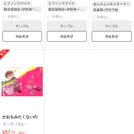
ヒプノシスマイク
ヒプノシスマイク
あんさんぶるスターズ！
観音坂独歩×伊弉冉一二三
観音坂独歩×伊弉冉一二三
高峯翠×守沢千秋
観音坂独歩
観音坂独歩
高峯翠
守沢千秋
×：在庫なし
×：在庫なし
×：在庫なし
伊弉冉一二三
伊弉冉一二三
サンプル
サンプル
サンプル
再販希望
再販希望
再販希望
かおもみたくないの
ネンネ
/
わい
657
円
（税込）