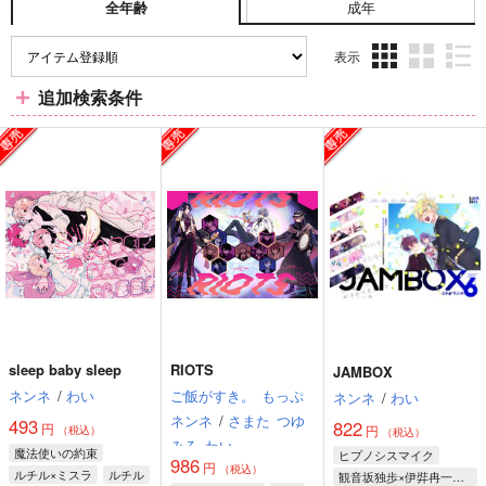
成年
全年齢
表示
3カ
2カ
1カ
追加検索条件
ラ
ラ
ラ
ム
ム
ム
表
表
表
示
示
示
sleep baby sleep
RIOTS
JAMBOX
ネンネ
/
わい
ご飯がすき。
もっぷ
ネンネ
/
わい
ネンネ
/
さまた
つゆ
493
822
円
円
（税込）
（税込）
みろ
わい
魔法使いの約束
ヒプノシスマイク
986
円
（税込）
ルチル×ミスラ
ルチル
観音坂独歩×伊弉冉一二三