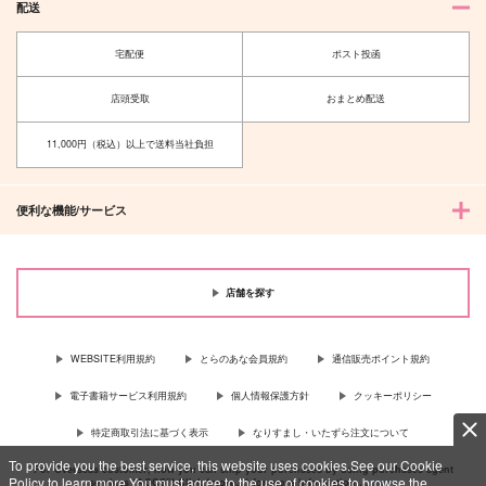
配送
宅配便
ポスト投函
店頭受取
おまとめ配送
11,000円（税込）以上で送料当社負担
便利な機能/サービス
店舗を探す
WEBSITE利用規約
とらのあな会員規約
通信販売ポイント規約
電子書籍サービス利用規約
個人情報保護方針
クッキーポリシー
特定商取引法に基づく表示
なりすまし・いたずら注文について
To provide you the best service, this website uses cookies.See our Cookie
For Overseas customer, now you can ship your purchases by using purchases agent
Policy to learn more.You must agree to the use of cookies to browse the
services “AOCS”! Click {more…} for more information …
more