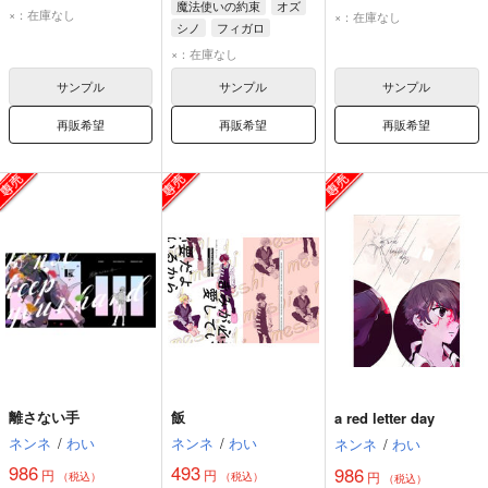
魔法使いの約束
オズ
ミスラ
観音坂独歩
×：在庫なし
×：在庫なし
シノ
フィガロ
伊弉冉一二三
×：在庫なし
神宮寺寂雷
サンプル
サンプル
サンプル
再販希望
再販希望
再販希望
離さない手
飯
a red letter day
ネンネ
/
わい
ネンネ
/
わい
ネンネ
/
わい
986
493
986
円
円
円
（税込）
（税込）
（税込）