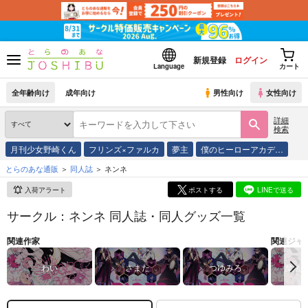
新規登録
ログイン
Language
カート
全年齢向け
成年向け
男性向け
女性向け
詳細
検索
月刊少女野崎くん
フリンズ×ファルカ
夢主
僕のヒーローアカデ…
とらのあな通販
同人誌
ネンネ
入荷アラート
ポストする
LINEで送る
サークル：ネンネ 同人誌・同人グッズ一覧
関連作家
関連ジャ
わい
さまた
つゆみろ
魔法