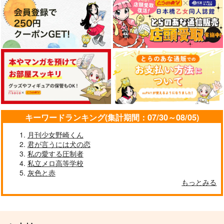
キーワードランキング(集計期間：07/30～08/05)
月刊少女野崎くん
君が言うには犬の恋
私の愛する圧制者
私立メロ高等学校
灰色と赤
もっとみる