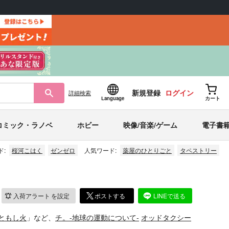
新規登録
ログイン
詳細
検索
Language
カート
コミック・ラノベ
ホビー
映像/音楽/ゲーム
電子書
ド:
桜河こはく
ゼンゼロ
人気ワード:
薬屋のひとりごと
タペストリー
入荷アラート
を設定
ポストする
LINEで送る
ともし火
」など、
チ。-地球の運動について-
オッドタクシー