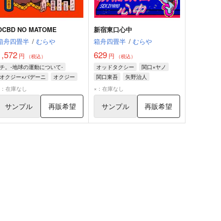
OCBD NO MATOME
新宿東口心中
箱舟四畳半
/
むらや
箱舟四畳半
/
むらや
1,572
629
円
円
（税込）
（税込）
チ。-地球の運動について-
オッドタクシー
関口×ヤノ
オクジー×バデーニ
オクジー
関口東吾
矢野治人
バデーニ
×：在庫なし
×：在庫なし
サンプル
再販希望
サンプル
再販希望