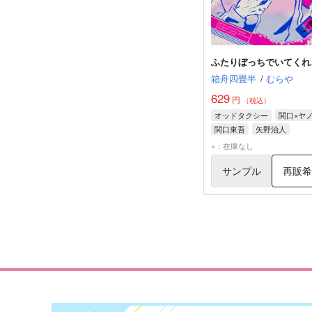
ふたりぼっちでいてくれ
箱舟四畳半
/
むらや
629
円
（税込）
オッドタクシー
関口×ヤ
関口東吾
矢野治人
×：在庫なし
サンプル
再販