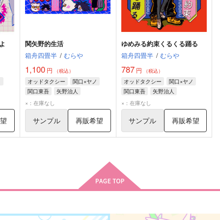
よ
関矢野的生活
ゆめみる約束くるくる踊る
箱舟四畳半
/
むらや
箱舟四畳半
/
むらや
1,100
787
円
円
（税込）
（税込）
ノ
オッドタクシー
関口×ヤノ
オッドタクシー
関口×ヤノ
関口東吾
矢野治人
関口東吾
矢野治人
×：在庫なし
×：在庫なし
希望
サンプル
再販希望
サンプル
再販希望