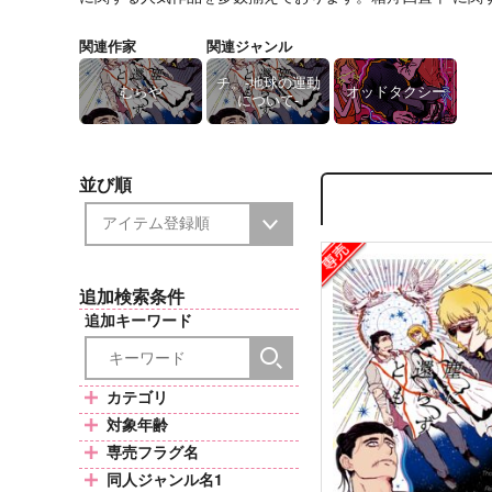
関連作家
関連ジャンル
チ。-地球の運動
むらや
オッドタクシー
について-
並び順
追加検索条件
追加キーワード
カテゴリ
対象年齢
専売フラグ名
同人ジャンル名1