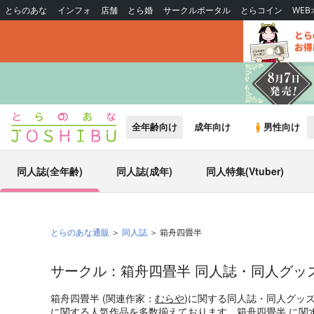
とらのあな
インフォ
店舗
とら婚
サークルポータル
とらコイン
WE
全年齢向け
成年向け
男性向け
同人誌(全年齢)
同人誌(成年)
同人特集(Vtuber)
とらのあな通販
同人誌
箱舟四畳半
サークル：箱舟四畳半 同人誌・同人グッ
箱舟四畳半 (関連作家：
むらや
)に関する同人誌・同人グッ
に関する人気作品を多数揃えております。箱舟四畳半 に関