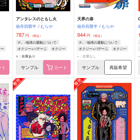
アンタレスのともし火
天界の扉
箱舟四畳半
/
むらや
箱舟四畳半
/
むらや
787
944
円
円
（税込）
（税込）
チ。-地球の運動について-
チ。-地球の運動について-
ジー
オクジー×バデーニ
オクジー
オクジー×バデーニ
オクジー
バデーニ
バデーニ
○：在庫あり
×：在庫なし
ート
サンプル
カート
サンプル
再販希望