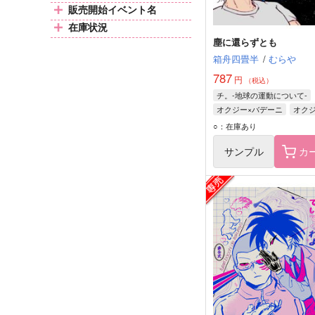
販売開始イベント名
在庫状況
塵に還らずとも
箱舟四畳半
/
むらや
787
円
（税込）
チ。-地球の運動について-
オクジー×バデーニ
オク
バデーニ
○：在庫あり
サンプル
カ