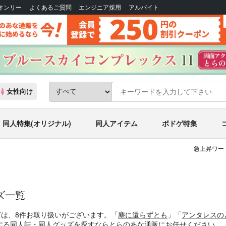
Bオンリー
よくあるご質問
エンジニア採用
アルバイト
女性向け
同人特集(オリジナル)
同人アイテム
ボドゲ特集
急上昇ワー
ズ一覧
ズは、8件お取り扱いがございます。「
塵に還らずとも
」「
アンタレスの
する同人誌・同人グッズを探すならとらのあな通販にお任せください。