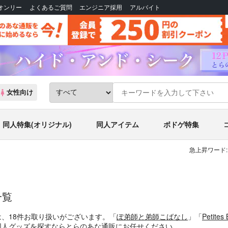
Bオンリー
よくあるご質問
エンジニア採用
アルバイト
女性向け
同人特集(オリジナル)
同人アイテム
ボドゲ特集
急上昇ワード:
一覧
は、18件お取り扱いがございます。「
ぽ弟師と弟師こばなし
」「
Petite
人誌・同人グッズを探すならとらのあな通販にお任せください。