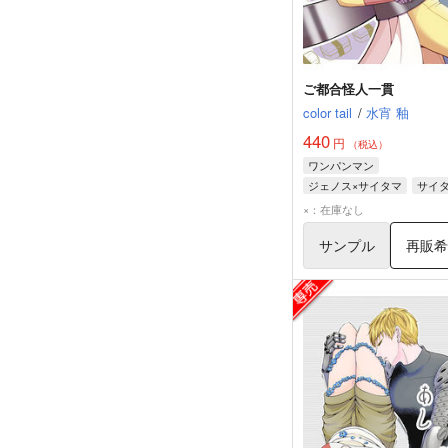
ご都合怪人一貫
color tail
/
水宵 釉
440
円
（税込）
ワンパンマン
ジェノス×サイタマ
サイ
ジェノス
×：在庫なし
サンプル
再販