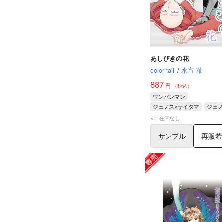
あしびきの花
color tail
/
水宵 釉
887
円
（税込）
ワンパンマン
ジェノス×サイタマ
ジェ
サイタマ
×：在庫なし
サンプル
再販