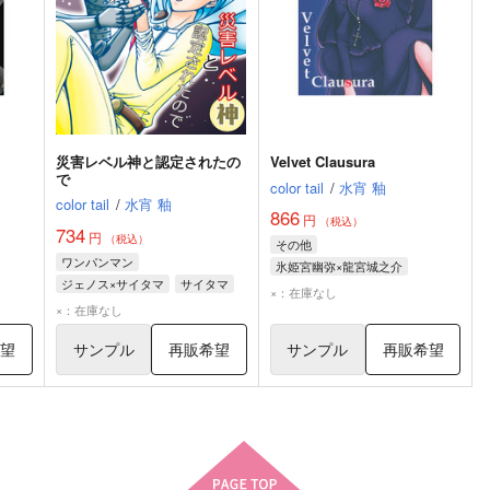
災害レベル神と認定されたの
Velvet Clausura
で
color tail
/
水宵 釉
color tail
/
水宵 釉
866
円
（税込）
734
円
（税込）
その他
ワンパンマン
氷姫宮幽弥×龍宮城之介
ジェノス×サイタマ
サイタマ
龍宮城之介
氷姫宮幽弥
×：在庫なし
ジェノス
×：在庫なし
希望
サンプル
再販希望
サンプル
再販希望