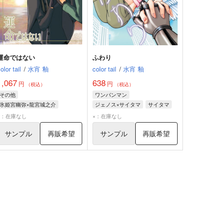
運命ではない
ふわり
olor tail
/
水宵 釉
color tail
/
水宵 釉
1,067
638
円
円
（税込）
（税込）
その他
ワンパンマン
氷姫宮幽弥×龍宮城之介
ジェノス×サイタマ
サイタマ
氷姫宮幽弥
龍宮城之介
ジェノス
×：在庫なし
×：在庫なし
サンプル
再販希望
サンプル
再販希望