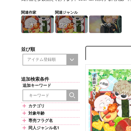
関連作家
関連ジャンル
水宵 釉
ワンパンマン
その他
並び順
追加検索条件
追加キーワード
カテゴリ
対象年齢
専売フラグ名
同人ジャンル名1