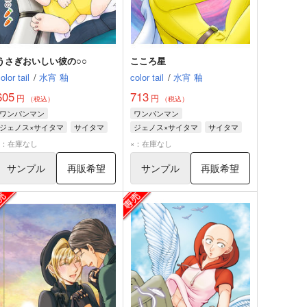
うさぎおいしい彼の○○
こころ星
olor tail
/
水宵 釉
color tail
/
水宵 釉
605
713
円
円
（税込）
（税込）
ワンパンマン
ワンパンマン
ジェノス×サイタマ
サイタマ
ジェノス×サイタマ
サイタマ
ジェノス
ジェノス
×：在庫なし
×：在庫なし
サンプル
再販希望
サンプル
再販希望