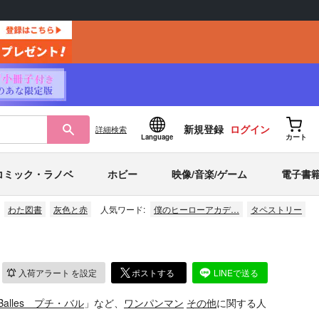
新規登録
ログイン
詳細
検索
Language
カート
コミック・ラノベ
ホビー
映像/音楽/ゲーム
電子書
わた図書
灰色と赤
人気ワード:
僕のヒーローアカデ…
タペストリー
入荷アラート
を設定
ポストする
LINEで送る
s Balles プチ・バル
」など、
ワンパンマン
その他
に関する人