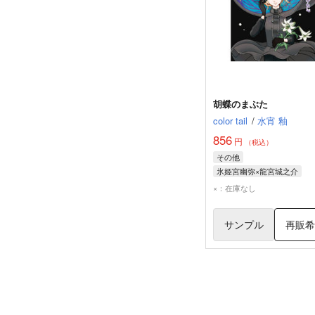
胡蝶のまぶた
color tail
/
水宵 釉
856
円
（税込）
その他
氷姫宮幽弥×龍宮城之介
龍宮城之介
氷姫宮幽弥
×：在庫なし
サンプル
再販