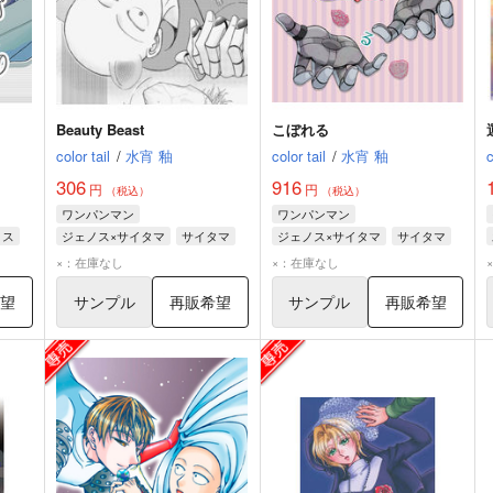
Beauty Beast
こぼれる
color tail
/
水宵 釉
color tail
/
水宵 釉
c
306
916
円
円
（税込）
（税込）
ワンパンマン
ワンパンマン
ノス
ジェノス×サイタマ
サイタマ
ジェノス×サイタマ
サイタマ
ジェノス
ジェノス
×：在庫なし
×：在庫なし
希望
サンプル
再販希望
サンプル
再販希望