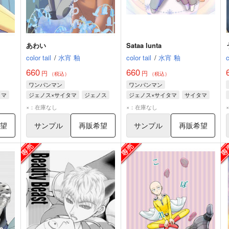
あわい
Sataa lunta
color tail
/
水宵 釉
color tail
/
水宵 釉
c
660
660
円
円
（税込）
（税込）
ワンパンマン
ワンパンマン
タマ
ジェノス×サイタマ
ジェノス
ジェノス×サイタマ
サイタマ
サイタマ
ジェノス
×：在庫なし
×：在庫なし
希望
サンプル
再販希望
サンプル
再販希望