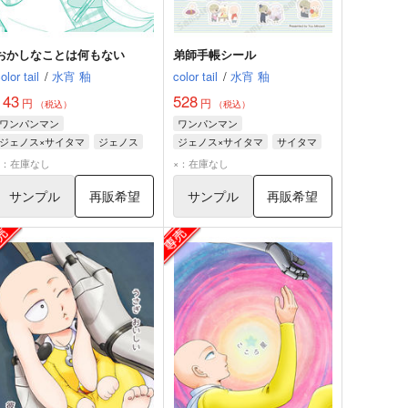
おかしなことは何もない
弟師手帳シール
olor tail
/
水宵 釉
color tail
/
水宵 釉
143
528
円
円
（税込）
（税込）
ワンパンマン
ワンパンマン
ジェノス×サイタマ
ジェノス
ジェノス×サイタマ
サイタマ
サイタマ
ジェノス
×：在庫なし
×：在庫なし
サンプル
再販希望
サンプル
再販希望