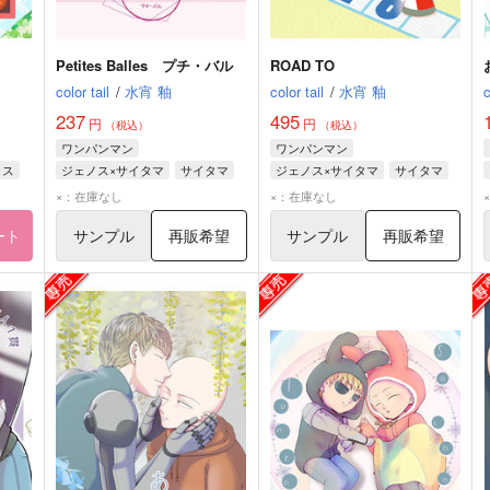
Petites Balles プチ・バル
ROAD TO
color tail
/
水宵 釉
color tail
/
水宵 釉
c
237
495
円
円
（税込）
（税込）
ワンパンマン
ワンパンマン
ノス
ジェノス×サイタマ
サイタマ
ジェノス×サイタマ
サイタマ
ジェノス
ジェノス
×：在庫なし
×：在庫なし
ート
サンプル
再販希望
サンプル
再販希望