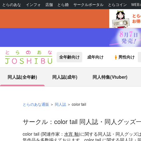
とらのあな
インフォ
店舗
とら婚
サークルポータル
とらコイン
WE
全年齢向け
成年向け
男性向け
同人誌(全年齢)
同人誌(成年)
同人特集(Vtuber)
とらのあな通販
同人誌
color tail
サークル：color tail 同人誌・同人グッズ
color tail (関連作家：
水宵 釉
)に関する同人誌・同人グッズ
気作品を多数揃えております。color tail に関する同