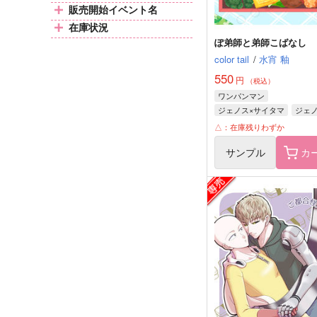
販売開始イベント名
在庫状況
ぽ弟師と弟師こばなし
color tail
/
水宵 釉
550
円
（税込）
ワンパンマン
ジェノス×サイタマ
ジェ
サイタマ
△：在庫残りわずか
サンプル
カ