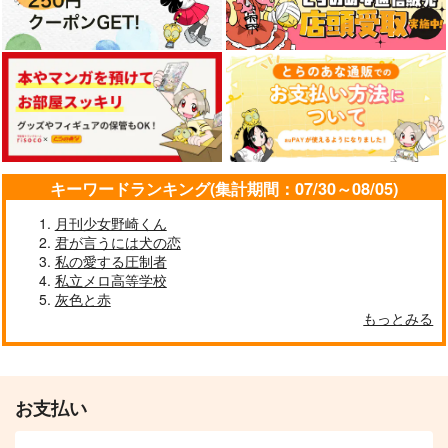
キーワードランキング(集計期間：07/30～08/05)
月刊少女野崎くん
君が言うには犬の恋
私の愛する圧制者
私立メロ高等学校
灰色と赤
もっとみる
お支払い