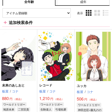
成年
全年齢
表示
3カ
2カ
1カ
追加検索条件
ラ
ラ
ラ
ム
ム
ム
表
表
表
示
示
示
未来のあしおと
レコード
ユッカ
板屋
/
コナ
板屋
/
コナ
板屋
/
コナ
880
1,210
506
円
円
円
（税込）
（税込）
（税込）
ワールドトリガー
ワールドトリガー
ワールドトリガー
鳩原未来
二宮匡貴
生駒達人
弓場拓磨
神田忠臣×藤丸のの