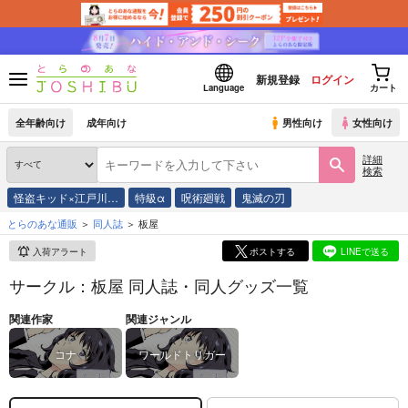
新規登録
ログイン
Language
カート
全年齢向け
成年向け
男性向け
女性向け
詳細
検索
怪盗キッド×江戸川…
特級α
呪術廻戦
鬼滅の刃
とらのあな通販
同人誌
板屋
入荷アラート
ポストする
LINEで送る
サークル：板屋 同人誌・同人グッズ一覧
関連作家
関連ジャンル
コナ
ワールドトリガー