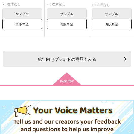
藤丸のの
藤丸のの
神田忠臣
×：在庫なし
×：在庫なし
×：在庫なし
サンプル
サンプル
サンプル
再販希望
再販希望
再販希望
成年
向けブランドの商品もみる