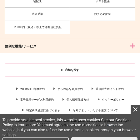
宅配便
ポスト投函
店頭受取
おまとめ配送
11,000円（税込）以上で送料当社負担
便利な機能/サービス
店舗を探す
WEBSITE利用規約
とらのあな会員規約
通信販売ポイント規約
電子書籍サービス利用規約
個人情報保護方針
クッキーポリシー
特定商取引法に基づく表示
なりすまし・いたずら注文について
To provide you the best service, this website uses cookies.See our Cookie
For Overseas customer, now you can ship your purchases by using purchases agent
Policy to learn more.You must agree to the use of cookies to browse the
services “AOCS”! Click {more…} for more information …
more
website, but you can also refuse the use of some cookies through your browser
settings.