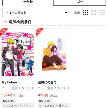
成年
全年齢
表示
3カ
2カ
1カ
追加検索条件
ラ
ラ
ラ
ム
ム
ム
表
表
表
示
示
示
My Future
波風にのせて
ニュー道雲
/
カミナリ
ニュー道雲
/
カミナリ
1,642
493
円
円
（税込）
（税込）
NARUTO
NARUTO
うずまきボルト×うちはサラダ
うずまきナルト×日向ヒナタ