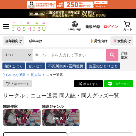
新規登録
ログイン
Language
カート
全年齢向け
成年向け
男性向け
女性向け
詳細
検索
桜河こはく
ゼンゼロ
不死川実弥×冨岡義勇
薬屋のひとりごと
とらのあな通販
同人誌
ニュー道雲
入荷アラート
ポストする
LINEで送る
サークル：ニュー道雲 同人誌・同人グッズ一覧
関連作家
関連ジャンル
カミナリ
NARUTO