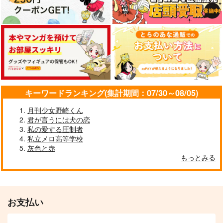
キーワードランキング(集計期間：07/30～08/05)
月刊少女野崎くん
君が言うには犬の恋
私の愛する圧制者
私立メロ高等学校
灰色と赤
もっとみる
お支払い