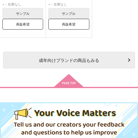
うずまきボルト
×：在庫なし
×：在庫なし
うちはサラダ
サンプル
サンプル
うずまきナルト
再販希望
再販希望
成年
向けブランドの商品もみる