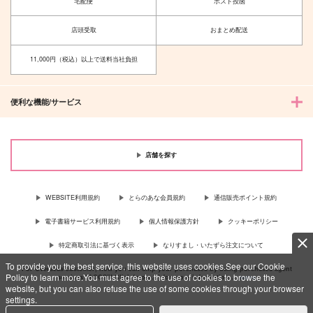
宅配便
ポスト投函
店頭受取
おまとめ配送
11,000円（税込）以上で送料当社負担
便利な機能/サービス
店舗を探す
WEBSITE利用規約
とらのあな会員規約
通信販売ポイント規約
電子書籍サービス利用規約
個人情報保護方針
クッキーポリシー
特定商取引法に基づく表示
なりすまし・いたずら注文について
To provide you the best service, this website uses cookies.See our Cookie
For Overseas customer, now you can ship your purchases by using purchases agent
Policy to learn more.You must agree to the use of cookies to browse the
services “AOCS”! Click {more…} for more information …
more
website, but you can also refuse the use of some cookies through your browser
settings.