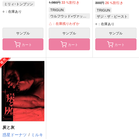
1,980円
33
%割引き
300円
26
%割引き
ミリィ･トンプソン
TRIGUN
エレンディラ･ザ･クリムゾンネイル
TRIGUN
○：在庫あり
ウルフウッド×ヴァッシュ
ザジ・ザ・ビースト
ニコラス・D・ウルフウッド
△：在庫残りわずか
○：在庫あり
ヴァッシュ・ザ・スタンピード
サンプル
サンプル
サンプル
カート
カート
カート
炭と灰
惑星ドーナツ
/
ミルキ