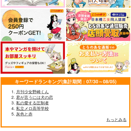
キーワードランキング(集計期間：07/30～08/05)
月刊少女野崎くん
君が言うには犬の恋
私の愛する圧制者
私立メロ高等学校
灰色と赤
もっとみる