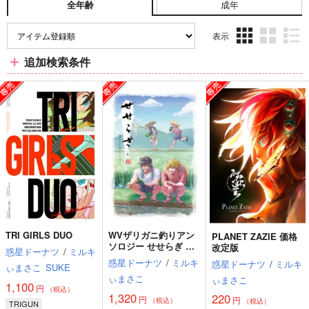
成年
全年齢
表示
3カ
2カ
1カ
追加検索条件
ラ
ラ
ラ
ム
ム
ム
表
表
表
示
示
示
TRI GIRLS DUO
WVザリガニ釣りアン
PLANET ZAZIE 価格
ソロジー せせらぎ 価
改定版
惑星ドーナツ
/
ミルキ
格改定版
惑星ドーナツ
/
ミルキ
惑星ドーナツ
/
ミルキ
ぃまさこ
SUKE
ぃまさこ
ぃまさこ
1,100
円
（税込）
1,320
220
円
円
（税込）
（税込）
TRIGUN