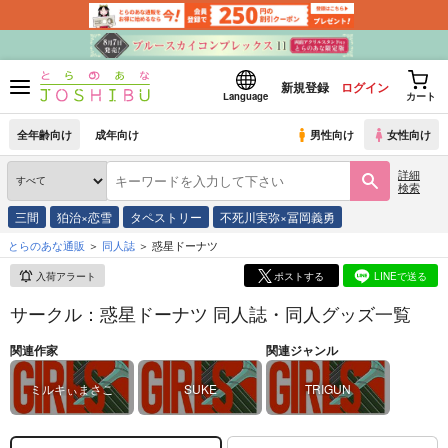
新規登録
ログイン
Language
カート
全年齢向け
成年向け
男性向け
女性向け
詳細
検索
三間
狛治×恋雪
タペストリー
不死川実弥×冨岡義勇
とらのあな通販
同人誌
惑星ドーナツ
入荷アラート
ポストする
LINEで送る
サークル：惑星ドーナツ 同人誌・同人グッズ一覧
関連作家
関連ジャンル
ミルキぃまさこ
SUKE
TRIGUN