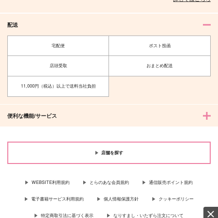
配送
宅配便
ポスト投函
店頭受取
おまとめ配送
11,000円（税込）以上で送料当社負担
便利な機能/サービス
店舗を探す
WEBSITE利用規約
とらのあな会員規約
通信販売ポイント規約
電子書籍サービス利用規約
個人情報保護方針
クッキーポリシー
特定商取引法に基づく表示
なりすまし・いたずら注文について