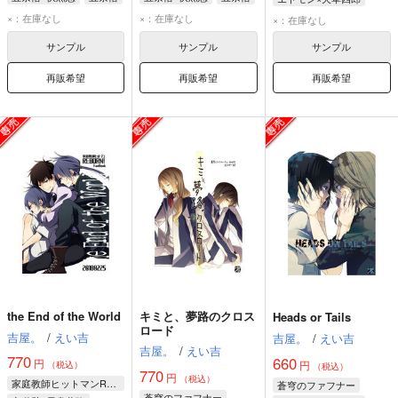
伏黒恵
伏黒恵
巌窟王 エドモン・ダンテス
×：在庫なし
×：在庫なし
×：在庫なし
天草四郎
サンプル
サンプル
サンプル
ギルガメッシュ
再販希望
再販希望
再販希望
the End of the World
キミと、夢路のクロス
Heads or Tails
ロード
吉屋。
/
えい吉
吉屋。
/
えい吉
吉屋。
/
えい吉
770
660
円
円
（税込）
（税込）
770
円
（税込）
家庭教師ヒットマンREBORN！
蒼穹のファフナー
蒼穹のファフナー