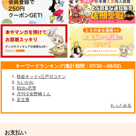
キーワードランキング(集計期間：07/30～08/02)
怪盗キッド×江戸川コナン
ちいかわ
狛治×恋雪
月刊少女野崎くん
足立透
もっとみる
お支払い