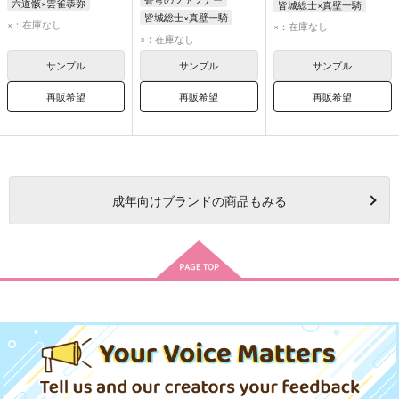
六道骸×雲雀恭弥
皆城総士×真壁一騎
皆城総士×真壁一騎
六道骸
雲雀恭弥
皆城総士
真壁一騎
×：在庫なし
×：在庫なし
真壁一騎
皆城総士
×：在庫なし
サンプル
サンプル
サンプル
再販希望
再販希望
再販希望
成年
向けブランドの商品もみる