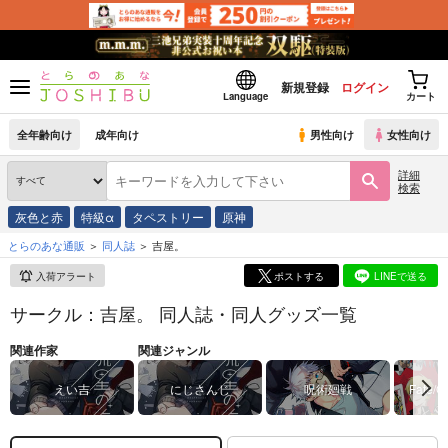
新規登録
ログイン
Language
カート
全年齢向け
成年向け
男性向け
女性向け
詳細
検索
灰色と赤
特級α
タペストリー
原神
とらのあな通販
同人誌
吉屋。
入荷アラート
ポストする
LINEで送る
サークル：吉屋。 同人誌・同人グッズ一覧
関連作家
関連ジャンル
えい吉
にじさんじ
呪術廻戦
Fate/G