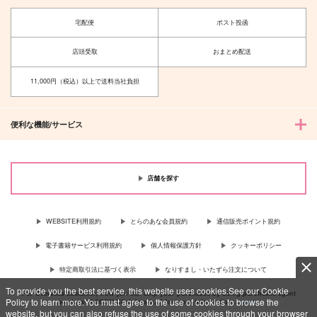
宅配便
ポスト投函
店頭受取
おまとめ配送
11,000円（税込）以上で送料当社負担
便利な機能/サービス
店舗を探す
WEBSITE利用規約
とらのあな会員規約
通信販売ポイント規約
電子書籍サービス利用規約
個人情報保護方針
クッキーポリシー
特定商取引法に基づく表示
なりすまし・いたずら注文について
To provide you the best service, this website uses cookies.See our Cookie
For Overseas customer, now you can ship your purchases by using purchases agent
Policy to learn more.You must agree to the use of cookies to browse the
services “AOCS”! Click {more…} for more information …
more
website, but you can also refuse the use of some cookies through your browser