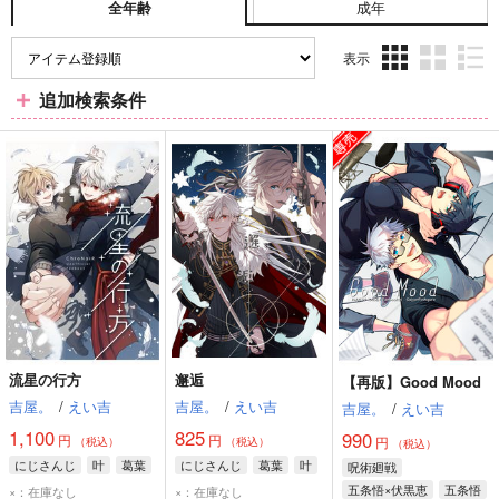
成年
全年齢
表示
3カ
2カ
1カ
追加検索条件
ラ
ラ
ラ
ム
ム
ム
表
表
表
示
示
示
流星の行方
邂逅
【再版】Good Mood
吉屋。
/
えい吉
吉屋。
/
えい吉
吉屋。
/
えい吉
1,100
825
990
円
円
円
（税込）
（税込）
（税込）
にじさんじ
叶
葛葉
にじさんじ
葛葉
叶
呪術廻戦
五条悟×伏黒恵
五条悟
×：在庫なし
×：在庫なし