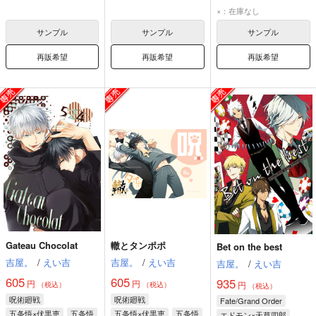
伏黒恵
×：在庫なし
サンプル
サンプル
サンプル
再販希望
再販希望
再販希望
Gateau Chocolat
轍とタンポポ
Bet on the best
吉屋。
/
えい吉
吉屋。
/
えい吉
吉屋。
/
えい吉
605
605
935
円
円
円
（税込）
（税込）
（税込）
呪術廻戦
呪術廻戦
Fate/Grand Order
五条悟×伏黒恵
五条悟
五条悟×伏黒恵
五条悟
エドモン×天草四郎