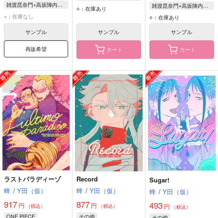
雑渡昆奈門×高坂陣内左衛門
雑渡昆奈門×高坂陣内左衛門
雑渡昆奈門
○：在庫あり
雑渡昆奈門
雑渡昆奈門
×：在庫なし
高坂陣内左衛門
○：在庫あり
高坂陣内左衛門
高坂陣内左衛門
サンプル
サンプル
サンプル
再販希望
カート
カート
ラストパラディーゾ
Record
Sugar!
蜂
/
Y田（仮）
蜂
/
Y田（仮）
蜂
/
Y田（仮）
917
877
493
円
円
円
（税込）
（税込）
（税込）
ONE PIECE
その他
その他