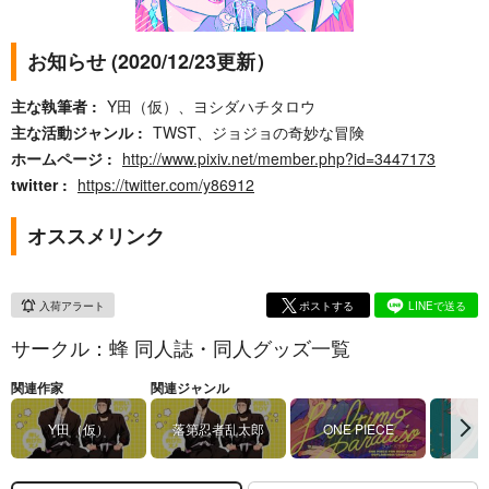
お知らせ (2020/12/23更新）
主な執筆者
Y田（仮）、ヨシダハチタロウ
主な活動ジャンル
TWST、ジョジョの奇妙な冒険
ホームページ
http://www.pixiv.net/member.php?id=3447173
twitter
https://twitter.com/y86912
オススメリンク
入荷アラート
ポストする
LINEで送る
サークル：蜂 同人誌・同人グッズ一覧
関連作家
関連ジャンル
Y田（仮）
落第忍者乱太郎
ONE PIECE