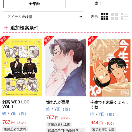
成年
全年齢
表示
3カ
2カ
1カ
追加検索条件
ラ
ラ
ラ
ム
ム
ム
表
表
表
示
示
示
雑高 WEB LOG
惚れたが因果
今生でも末長くよろし
VOL.1
くね
蜂
/
Y田（仮）
蜂
/
Y田（仮）
蜂
/
Y田（仮）
787
円
（税込）
787
944
円
円
（税込）
（税込）
落第忍者乱太郎
落第忍者乱太郎
落第忍者乱太郎
雑渡昆奈門×高坂陣内左衛門