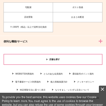
宅配便
ポスト投函
店頭受取
おまとめ配送
11,000円（税込）以上で送料当社負担
便利な機能/サービス
店舗を探す
WEBSITE利用規約
とらのあな会員規約
通信販売ポイント規約
電子書籍サービス利用規約
個人情報保護方針
クッキーポリシー
特定商取引法に基づく表示
なりすまし・いたずら注文について
To provide you the best service, this website uses cookies.See our Cookie
For Overseas customer, now you can ship your purchases by using purchases agent
Policy to learn more.You must agree to the use of cookies to browse the
services “AOCS”! Click {more…} for more information …
more
website, but you can also refuse the use of some cookies through your browser