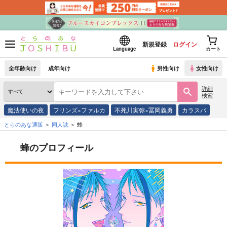
新規登録
ログイン
Language
カート
全年齢向け
成年向け
男性向け
女性向け
詳細
検索
魔法使いの夜
フリンズ×ファルカ
不死川実弥×冨岡義勇
カラスバ
とらのあな通販
同人誌
蜂
蜂のプロフィール