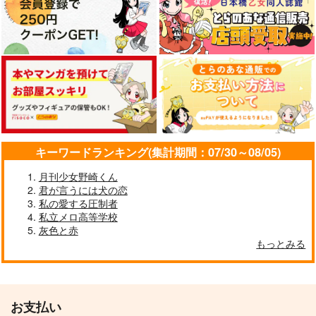
キーワードランキング(集計期間：07/30～08/05)
月刊少女野崎くん
君が言うには犬の恋
私の愛する圧制者
私立メロ高等学校
灰色と赤
もっとみる
お支払い