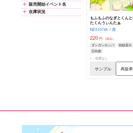
販売開始イベント名
在庫状況
もふもふのなぎとくんと
たくんうぃんたぁ
NE510746
/
鹿
220
円
（税込）
ダンガンロンパ
狛枝凪斗
日向創
×：在庫なし
サンプル
再販