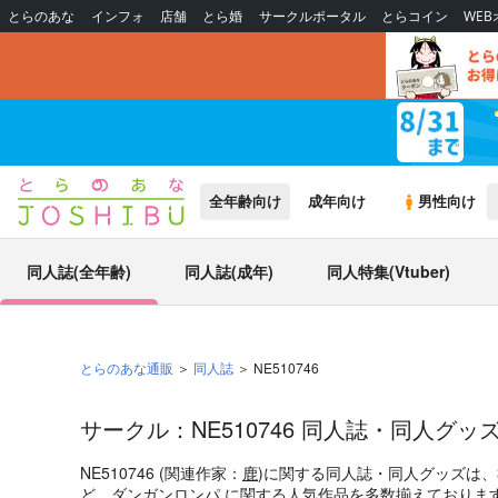
とらのあな
インフォ
店舗
とら婚
サークルポータル
とらコイン
WE
全年齢向け
成年向け
男性向け
同人誌(全年齢)
同人誌(成年)
同人特集(Vtuber)
とらのあな通販
同人誌
NE510746
サークル：NE510746 同人誌・同人グッ
NE510746 (関連作家：
鹿
)に関する同人誌・同人グッズは
ど、
ダンガンロンパ
に関する人気作品を多数揃えております