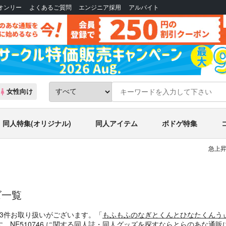
Bオンリー
よくあるご質問
エンジニア採用
アルバイト
女性向け
同人特集(オリジナル)
同人アイテム
ボドゲ特集
急上昇
ズ一覧
、3件お取り扱いがございます。「
もふもふのなぎとくんとひなたくんう
。NE510746 に関する同人誌・同人グッズを探すならとらのあな通