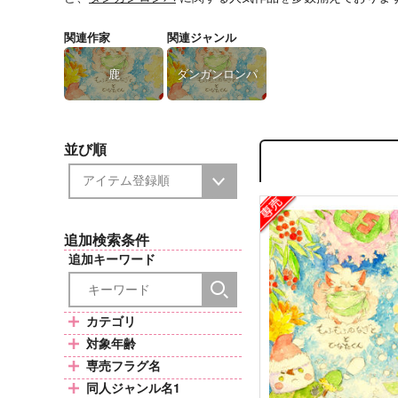
関連作家
関連ジャンル
鹿
ダンガンロンパ
並び順
追加検索条件
追加キーワード
カテゴリ
対象年齢
専売フラグ名
同人ジャンル名1