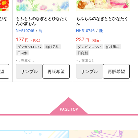
ひな
もふもふのなぎととひなたく
もふもふのなぎととひなたく
んかぽぉん
ん
NE510746
/
鹿
NE510746
/
鹿
127
237
円
円
（税込）
（税込）
ダンガンロンパ
狛枝凪斗
ダンガンロンパ
狛枝凪斗
日向創
日向創
×：在庫なし
×：在庫なし
希望
サンプル
再販希望
サンプル
再販希望